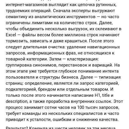
интернет-магазинов выглядит как цепочка рутинных,
трудоемких операций. Сначала эксперты выгружают
семантику из аналитических инструментов — но часто
ограничены лимитами на количество строк. Далее,
чтобы объединить несколько выгрузок, их склеивают в
Excel — файлы весом более миллиона строк начинают
тормозить, зависать и даже крашиться. После этого
следует длительная очистка: удаление навигационных
запросов, информационных фраз, не относящихся к
товарной категории. Затем — кластеризация:
группировка синонимов, перестановок и вариаций. На
этом этапе уже требуется глубокое понимание интента
пользователя и структуры бизнеса. Далее — типизация
страниц: определение, является ли запрос категорией,
подкатегорией, брендом или отдельным товаром. И
только после этого начинается написание H1, title и
description, а также проработка внутренних ссылок. Этот
процесс занимает сотни часов на 100 тысяч запросов,
требует команды из нескольких специалистов и часто
приводит к усталости, ошибкам и снижению качества.
Результат? Команда из шести человек за три месяца