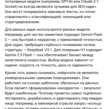
популярные модели (например, GPT-4o или Claude 3.7
Sonnet) не всегда являются лучшими для SEO-задач.
Они могут генерировать красивые тексты, но плохо
справляются с классификацией, типизацией или
структурированием.
Для разных задач используются разные модели.
Например, для чистки семантики подходит Gemini Flash
2 — она быстрая и недорогая, с приемлемой точностью.
Для задач, требующих глубокого понимания логики
структуры — DeepSeek V3.1. Для генерации H1 подходит
Gemini 2.5 Flash — она обеспечивает баланс между
качеством и скоростью. Выбор модели зависит от
задачи: скорость vs точность, цена vs надежность.
Кроме того, важно понимать: нейросети не являются
универсальными «умными помощниками». Они
работают на основе шаблонов, обученных на данных.
Если промпт сформулирован некорректно — результат
будет ошибочным. Поэтому промпты нужно тщательно
тестировать, дорабатывать и адаптировать под каждую
нишу. Например, в ювелирной отрасли запрос «кольцо
с топазом» должен относиться к категории «Кольца», а