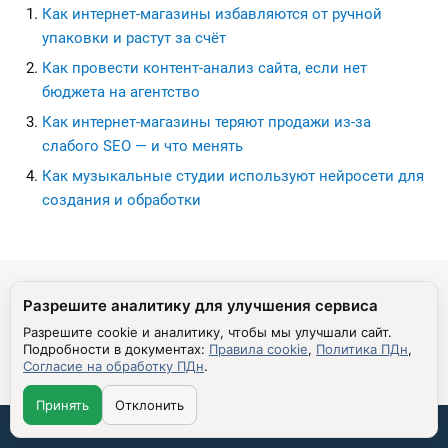
Как интернет-магазины избавляются от ручной
упаковки и растут за счёт
Как провести контент-анализ сайта, если нет
бюджета на агентство
Как интернет-магазины теряют продажи из-за
слабого SEO — и что менять
Как музыкальные студии используют нейросети для
создания и обработки
seohead.pro
Разрешите аналитику для улучшения сервиса
Разрешите cookie и аналитику, чтобы мы улучшали сайт.
© 2009 - 2026 Алексей Лазутин.
Подробности в документах:
Правила cookie
,
Политика ПДн
,
Согласие на обработку ПДн
.
Перепечатка и использование материалов с данного сайта,
разрешена только по согласию с владельцем. Владелец
Принять
Отклонить
оставляет за собой право воспользоваться 146 статьей
Связаться со мной:
УК РФ при нарушении авторских и смежных прав.