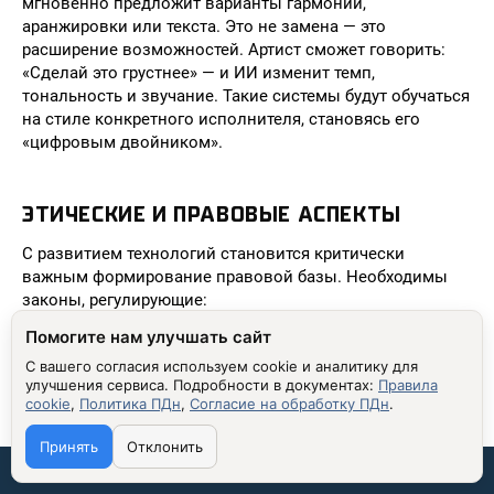
мгновенно предложит варианты гармонии,
аранжировки или текста. Это не замена — это
расширение возможностей. Артист сможет говорить:
«Сделай это грустнее» — и ИИ изменит темп,
тональность и звучание. Такие системы будут обучаться
на стиле конкретного исполнителя, становясь его
«цифровым двойником».
ЭТИЧЕСКИЕ И ПРАВОВЫЕ АСПЕКТЫ
С развитием технологий становится критически
важным формирование правовой базы. Необходимы
законы, регулирующие:
Помогите нам улучшать сайт
использование голосов и стилей исполнителей без
согласия;
С вашего согласия используем cookie и аналитику для
улучшения сервиса.
Подробности в документах:
Правила
авторство музыки, созданной ИИ;
cookie
,
Политика ПДн
,
Согласие на обработку ПДн
.
прозрачность при указании того, что трек
Принять
Отклонить
сгенерирован машиной;
Связаться со мной:
защиту авторских прав на обучающие данные.