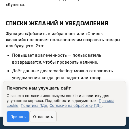
«Купить».
СПИСКИ ЖЕЛАНИЙ И УВЕДОМЛЕНИЯ
Функция «Добавить в избранное» или «Список
желаний» позволяет пользователям сохранять товары
для будущего. Это:
Повышает вовлечённость — пользователь
возвращается, чтобы проверить наличие.
Даёт данные для remarketing: можно отправлять
уведомления, когда цена падает или товар
появляется в наличии.
Помогите нам улучшать сайт
С вашего согласия используем cookie и аналитику для
Система должна быть простой: одна кнопка, сохранение
улучшения сервиса.
Подробности в документах:
Правила
в браузере или аккаунте. Не требуйте регистрации — это
cookie
,
Политика ПДн
,
Согласие на обработку ПДн
.
снижает конверсию.
Принять
Отклонить
Связаться со мной:
ОФИЦИАЛЬНЫЕ СЕРТИФИКАТЫ И