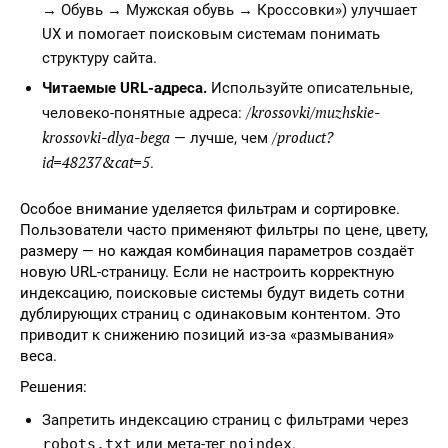
→ Обувь → Мужская обувь → Кроссовки») улучшает
UX и помогает поисковым системам понимать
структуру сайта.
Читаемые URL-адреса.
Используйте описательные,
/krossovki/muzhskie-
человеко-понятные адреса:
krossovki-dlya-bega
/product?
— лучше, чем
id=48237&cat=5
.
Особое внимание уделяется фильтрам и сортировке.
Пользователи часто применяют фильтры по цене, цвету,
размеру — но каждая комбинация параметров создаёт
новую URL-страницу. Если не настроить корректную
индексацию, поисковые системы будут видеть сотни
дублирующих страниц с одинаковым контентом. Это
приводит к снижению позиций из-за «размывания»
веса.
Решения:
Запретить индексацию страниц с фильтрами через
robots.txt
или мета-тег
noindex
.