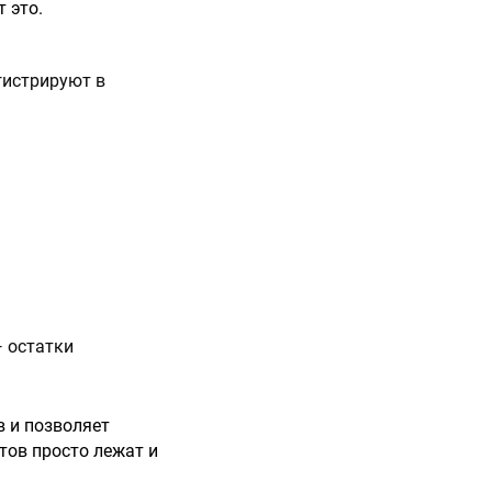
 это.
гистрируют в
— остатки
в и позволяет
тов просто лежат и