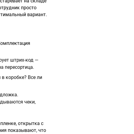
старевает на складе
сотрудник просто
птимальный вариант.
 Комплектация
рует штрих-код —
на пересортица.
 в коробке? Все ли
одложка.
адываются чеки,
 пленке, открытка с
ния показывают, что