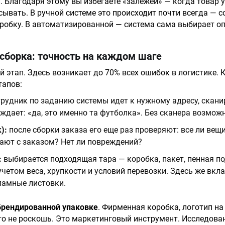
 Благодаря этому вы избегаете «залежей» — когда товар у
исывать. В ручной системе это происходит почти всегда — 
робку. В автоматизированной — система сама выбирает о
сборка: точность на каждом шаге
 этап. Здесь возникает до 70% всех ошибок в логистике.
тапов:
рудник по заданию системы идет к нужному адресу, скани
ждает: «да, это именно та футболка». Без сканера возмож
):
после сборки заказа его еще раз проверяют: все ли вещи
ают с заказом? Нет ли повреждений?
:
выбирается подходящая тара — коробка, пакет, пенная п
четом веса, хрупкости и условий перевозки. Здесь же вкл
ламные листовки.
брендированной упаковке
. Фирменная коробка, логотип на
о не роскошь. Это маркетинговый инструмент. Исследова