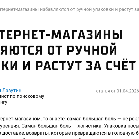
нтернет-магазины избавляются от ручной упаковки и растут за
ТЕРНЕТ-МАГАЗИНЫ
ЯЮТСЯ ОТ РУЧНОЙ
КИ И РАСТУТ ЗА СЧЁТ
й Лазутин
статья от
01.04.2026
лист по поисковому
нгу
тернет-магазином, то знаете: самая большая боль — не рек
куренция. Самая большая боль — логистика. Упаковка пос
в доставке, возвраты, которые превращаются в головную б