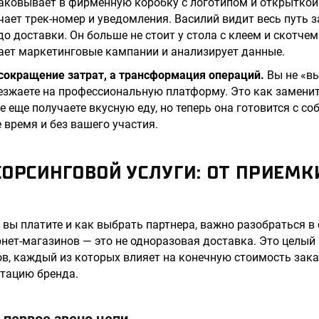
паковывает в фирменную коробку с логотипом и открыткой
чает трек-номер и уведомления. Василий видит весь путь з
о доставки. Он больше не стоит у стола с клеем и скотчем
ает маркетинговые кампании и анализирует данные.
 сокращение затрат, а трансформация операций.
Вы не «в
езжаете на профессиональную платформу. Это как заменит
е еще получаете вкусную еду, но теперь она готовится с с
 время и без вашего участия.
ОРСИНГОВОЙ УСЛУГИ: ОТ ПРИЕМК
 вы платите и как выбрать партнера, важно разобраться в 
рнет-магазинов — это не одноразовая доставка. Это целый 
в, каждый из которых влияет на конечную стоимость зака
утацию бренда.