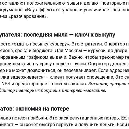
е оставляют положительные отзывы и делают повторные п
одуманно. «Вау-эффект» от упаковки увеличивает лояльн
з-за «разочарования».
упателя: последняя миля — ключ к выкупу
росто «отдать посылку курьеру». Это стратегия. Оператор 
егиона, срока и бюджета. Для Москвы — курьеры до двери 
сированным графиком выдачи. Важно, чтобы трек-номер г
равлялся клиенту сразу после отгрузки. Оператор должен 
ьер не может дозвониться, он перезванивает. Если адрес н
ылка задерживается — клиент получает оповещение. Это с
Быстрая, прозрачн
т NPS и предотвращает отмены заказов.
фактор повторных покупок в интернет-магазине.
атов: экономия на потере
олько потеря прибыли. Это риск репутационных потерь. Есл
раивает — он хочет быстро вернуть и получить деньги. Если