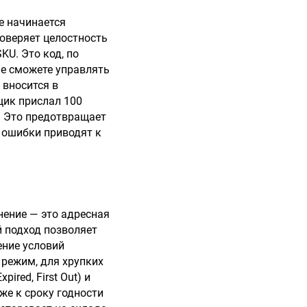
де начинается
роверяет целостность
U. Это код, по
не сможете управлять
 вносится в
щик прислал 100
. Это предотвращает
е ошибки приводят к
нение — это адресная
й подход позволяет
ение условий
 режим, для хрупких
red, First Out) и
иже к сроку годности