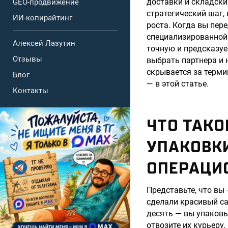
доставки и складски
GEO-продвижение
стратегический шаг,
ИИ-копирайтинг
роста. Когда вы пере
специализированной 
Алексей Лазутин
точную и предсказуе
Отзывы
выбрать партнера и 
скрывается за терми
Блог
— в этой статье.
Контакты
ЧТО ТАКО
УПАКОВК
ОПЕРАЦИ
Представьте, что вы
сделали красивый са
десять — вы упаковы
отвозите их курьеру