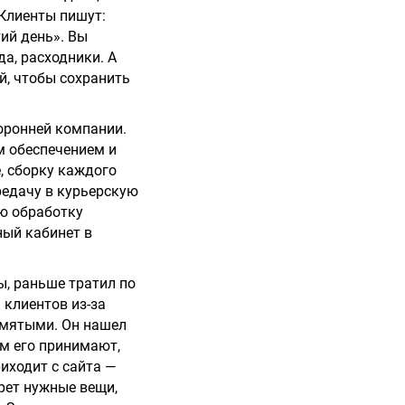
 Клиенты пишут:
ий день». Вы
да, расходники. А
й, чтобы сохранить
торонней компании.
м обеспечением и
е, сборку каждого
редачу в курьерскую
ую обработку
ный кабинет в
ы, раньше тратил по
ь клиентов из-за
смятыми. Он нашел
ам его принимают,
иходит с сайта —
рет нужные вещи,