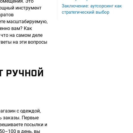
помещения. Это
Заключение: аутсорсинг как
мощный инструмент
стратегический выбор
вратов
аете масштабируемую,
менно вам? Как
 что на самом деле
тветы на эти вопросы
Т РУЧНОЙ
агазин с одеждой,
ь заказы. Первые
звешиваете посылки и
50–100 в день, вы