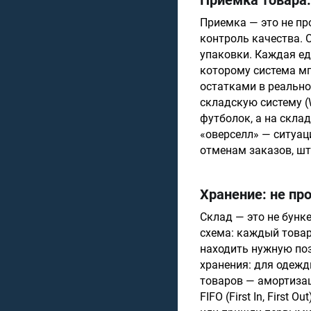
Приемка товара:
Приемка — это не про
контроль качества. 
упаковки. Каждая ед
которому система мг
остатками в реально
складскую систему (
футболок, а на скла
«оверселл» — ситуац
отменам заказов, шт
Хранение: не про
Склад — это не бунке
схема: каждый товар 
находить нужную поз
хранения: для одежд
товаров — амортизаци
FIFO (First In, First