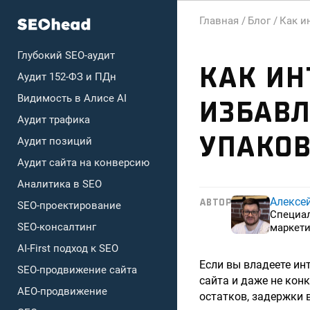
Главная /
Блог /
Как и
Глубокий SEO-аудит
КАК ИН
Аудит 152-ФЗ и ПДн
Видимость в Алисе AI
ИЗБАВЛ
Аудит трафика
УПАКОВ
Аудит позиций
Аудит сайта на конверсию
Аналитика в SEO
Алексе
АВТОР
SEO-проектирование
Специа
SEO-консалтинг
маркети
AI-First подход к SEO
Если вы владеете ин
SEO-продвижение сайта
сайта и даже не кон
AEO-продвижение
остатков, задержки 