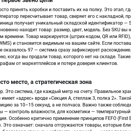
 первое звено цепи
сто принять коробки и поставить их на полку. Это этап, г
Оператор пересчитывает товар, сверяет его с накладной, п
иница получает уникальный складской идентификатор — SK
новенно находит товар: размер, цвет, модель. Без SKU вы 
м времени. Товар маркируется (штрих-кодом, QR или RFID),
WMS) и становится видимым на вашем сайте. Если постав
де оказалось 97 — система сразу зафиксирует расхождение
ию, когда вы продали товар, которого нет на складе. Таки
рафам от маркетплейсов и потере доверия клиентов.
сто место, а стратегическая зона
р. Это система, где каждый метр на счету. Правильное хра
имеет «адрес» вроде «Секция А, стеллаж 3, полка 2». Тако
ицию за 10–15 секунд, а не полчаса. Важно также соблюд
ы — контроль влажности, для косметики — температурный
я. Особенно критично применение принципов FEFO (First Expi
 Out). Это означает: сначала отгружаются товары, которые бл