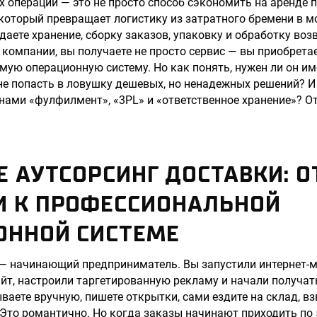
х операций — это не просто способ сэкономить на аренде 
 который превращает логистику из затратного бремени в 
даете хранение, сборку заказов, упаковку и обработку воз
компании, вы получаете не просто сервис — вы приобрет
мую операционную систему. Но как понять, нужен ли он и
не попасть в ловушку дешевых, но ненадежных решений? И
нами «фулфилмент», «3PL» и «ответственное хранение»? О
Е АУТСОРСИНГ ДОСТАВКИ: О
И К ПРОФЕССИОНАЛЬНОЙ
ОННОЙ СИСТЕМЕ
 — начинающий предприниматель. Вы запустили интернет-м
йт, настроили таргетированную рекламу и начали получат
ваете вручную, пишете открытки, сами ездите на склад, в
. Это романтично. Но когда заказы начинают приходить по 