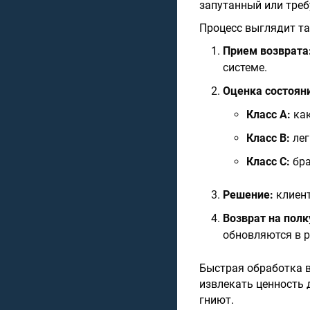
запутанный или требу
Процесс выглядит та
Прием возврата
системе.
Оценка состояни
Класс A:
как
Класс B:
лег
Класс C:
бра
Решение:
клиент
Возврат на полк
обновляются в 
Быстрая обработка в
извлекать ценность 
гниют.