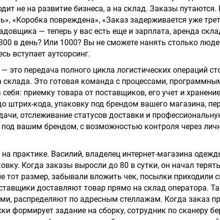
дит не на развитие бизнеса, а на склад. Заказы путаются.
ь», «Коробка повреждена», «Заказ задерживается уже трет
адовщика — теперь у вас есть еще и зарплата, аренда скла
 300 в день? Или 1000? Вы не сможете нанять столько люде
сь вступает аутсорсинг.
 — это передача полного цикла логистических операций с
а склада. Это готовая команда с процессами, программны
а себя: приемку товара от поставщиков, его учет и хранени
до штрих-кода, упаковку под брендом вашего магазина, пе
дачи, отслеживание статусов доставки и профессиональн
— под вашим брендом, с возможностью контроля через лич
т на практике. Василий, владелец интернет-магазина одежд
ковку. Когда заказы выросли до 80 в сутки, он начал терят
е тот размер, забывали вложить чек, посылки приходили 
оставщики доставляют товар прямо на склад оператора. Т
и, распределяют по адресным стеллажам. Когда заказ пр
ки формирует задание на сборку, сотрудник по сканеру бе