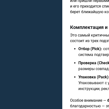
или пришли первыми.
и его приходится сп
берет ближайшую ко
Комплектация и 
Это самый критичный
состоит из трех подэ
Отбор (Pick):
сот
система подтвер
Проверка (Check
размеры совпад
Упаковка (Pack)
Упаковывают с у
инструкции, рек
Особое внимание —
благодарностью — эт