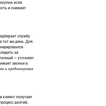
окупки, если
ость и снижает
подбирает службу
в тот же день. Для
енерировался
следить за
еполный — уточняет
нижает звонки в
ая и предсказуемая
и клиент получает
 процесс долгий,