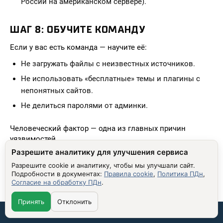
России на американском сервере).
ШАГ 8: ОБУЧИТЕ КОМАНДУ
Если у вас есть команда — научите её:
Не загружать файлы с неизвестных источников.
Не использовать «бесплатные» темы и плагины с
непонятных сайтов.
Не делиться паролями от админки.
Человеческий фактор — одна из главных причин
уязвимостей.
Разрешите аналитику для улучшения сервиса
Разрешите cookie и аналитику, чтобы мы улучшали сайт.
Подробности в документах:
Правила cookie
,
Политика ПДн
,
ЗАКЛЮЧЕНИЕ: АНТИВИРУС КАК
Согласие на обработку ПДн
.
ЧАСТЬ СТРАТЕГИИ ЦИФРОВОЙ
Принять
Отклонить
БЕЗОПАСНОСТИ
Связаться со мной: