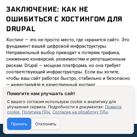
ЗАКЛЮЧЕНИЕ: КАК НЕ
ОШИБИТЬСЯ С ХОСТИНГОМ ДЛЯ
DRUPAL
Хостинг — это не просто место, где «хранится сайт». Это
фундамент вашей цифровой инфраструктуры.
Неправильный выбор приводит к потерям трафика,
снижению конверсий, уязвимостям и репутационным
рискам. Drupal — мощная платформа, но она требует
соответствующей инфраструктуры. Если вы хотите,
чтобы ваш сайт работал быстро, стабильно и безопасно
— инвестируйте в качественный хостинг.
Помогите нам улучшать сайт
Помните: дешевый хостинг — это не экономия. Это
риск. А качественный хостинг — это инвестиция в
С вашего согласия используем cookie и аналитику для
надежность, рост и доверие клиентов. Выбирайте VPS
улучшения сервиса.
Подробности в документах:
Правила
cookie
,
Политика ПДн
,
Согласие на обработку ПДн
.
или облачный сервер с поддержкой Nginx, PHP 8.2+, SSH
и регулярными бэкапами — и ваш сайт будет работать
Принять
Отклонить
без сбоев, даже при резком росте трафика.
Связаться со мной:
Если вы не уверены в своих технических возможностях