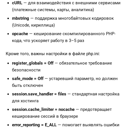
cURL
— для взаимодействия с внешними сервисами
(платежные системы, карты, аналитика)
mbstring
— поддержка многобайтовых кодировок
(Unicode, кириллица)
opcache
— кеширование скомпилированного PHP-
кода, что ускоряет работу в 3–5 раз
Кроме того, важны настройки в файле php.ini:
register_globals = Off
— обязательное требование
безопасности
safe_mode = Off
— устаревший параметр, но должен
быть отключен
session.save_handler = files
— стандартная настройка
для хостинга
session.cache_limiter = nocache
— предотвращает
кеширование сессий в браузере
error_reporting = E_ALL
— помогает выявлять ошибки