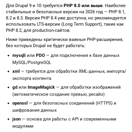
Для Drupal 9 и 10 требуется
PHP 8.0 или выше
. Наиболее
стабильные и безопасные версии на 2026 год — PHP 8.1,
8.2 и 8.3. Версия PHP 8.4 уже доступна, но рекомендуется
использовать LTS-версии (Long Term Support), такие как
PHP 8.2, для production-сайтов.
Ниже приведены критически важные PHP-расширения,
без которых Drupal не будет работать:
mysqli
или
PDO
— для подключения к базе данных
MySQL/PostgreSQL
xml
— требуется для обработки XML-данных, импорта/
экспорта контента
gd
или
ImageMagick
— для обработки изображений
(автоматическое создание превью, ресайз)
openssl
— для безопасных соединений (HTTPS) и
шифрования данных
json
— основа для работы с API и современными
модулями