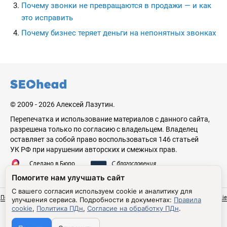
Почему звонки не превращаются в продажи — и как
это исправить
Почему бизнес теряет деньги на непонятных звонках
seohead.pro
© 2009 - 2026 Алексей Лазутин.
Перепечатка и использование материалов с данного сайта,
разрешена только по согласию с владельцем. Владелец
оставляет за собой право воспользоваться 146 статьей
УК РФ при нарушении авторских и смежных прав.
Сделано в Бюро
С благословения
Николая Стебунова
Аве Лазутина
Помогите нам улучшать сайт
С вашего согласия используем cookie и аналитику для
Политика обработки персональных данных
Согласие на обработку ПДн
Правила cookie
улучшения сервиса.
Подробности в документах:
Правила
Настройки cookie
cookie
,
Политика ПДн
,
Согласие на обработку ПДн
.