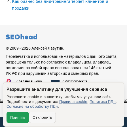
Как бизнес без лид-трекинга теряет клиентов и
продажи
seohead.pro
© 2009 - 2026 Алексей Лазутин.
Перепечатка и использование материалов с данного сайта,
разрешена только по согласию с владельцем. Владелец
оставляет за собой право воспользоваться 146 статьей
УК РФ при нарушении авторских и смежных прав.
Сделано в Бюро
С благословения
Николая Стебунова
Аве Лазутина
Разрешите аналитику для улучшения сервиса
Разрешите cookie и аналитику, чтобы мы улучшали сайт.
Политика обработки персональных данных
Согласие на обработку ПДн
Правила cookie
Подробности в документах:
Правила cookie
,
Политика ПДн
,
Настройки cookie
Согласие на обработку ПДн
.
Принять
Отклонить
Связаться со мной: