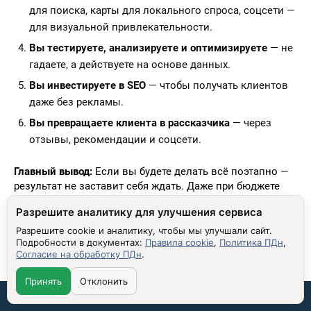
для поиска, карты для локального спроса, соцсети —
для визуальной привлекательности.
Вы тестируете, анализируете и оптимизируете
— не
гадаете, а действуете на основе данных.
Вы инвестируете в SEO
— чтобы получать клиентов
даже без рекламы.
Вы превращаете клиента в рассказчика
— через
отзывы, рекомендации и соцсети.
Главный вывод:
Если вы будете делать всё поэтапно —
результат не заставит себя ждать. Даже при бюджете
30–50 тыс. рублей в месяц вы сможете получить 80–120
Разрешите аналитику для улучшения сервиса
заявок в месяц. Это не мечта — это стандарт для тех, кто
действует системно.
Разрешите cookie и аналитику, чтобы мы улучшали сайт.
Подробности в документах:
Правила cookie
,
Политика ПДн
,
Не ждите идеального момента. Начните сегодня:
Согласие на обработку ПДн
.
зарегистрируйте компанию в Яндекс.Картах, сделайте 3
фото своих работ и опубликуйте их в соцсетях. Уже
Принять
Отклонить
через неделю вы увидите первые заявки.
Связаться со мной: