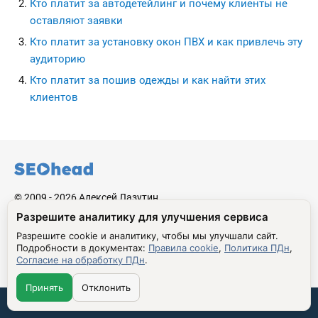
Кто платит за автодетейлинг и почему клиенты не
оставляют заявки
Кто платит за установку окон ПВХ и как привлечь эту
аудиторию
Кто платит за пошив одежды и как найти этих
клиентов
seohead.pro
© 2009 - 2026 Алексей Лазутин.
Разрешите аналитику для улучшения сервиса
Перепечатка и использование материалов с данного сайта,
разрешена только по согласию с владельцем. Владелец
Разрешите cookie и аналитику, чтобы мы улучшали сайт.
оставляет за собой право воспользоваться 146 статьей
Подробности в документах:
Правила cookie
,
Политика ПДн
,
Согласие на обработку ПДн
.
УК РФ при нарушении авторских и смежных прав.
Сделано в Бюро
С благословения
Принять
Отклонить
Николая Стебунова
Аве Лазутина
Связаться со мной: