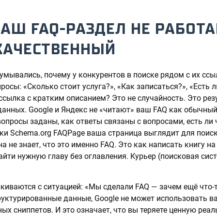
АШ FAQ-РАЗДЕЛ НЕ РАБОТА
КАЧЕСТВЕННЫЙ
умывались, почему у конкурентов в поиске рядом с их сс
росы: «Сколько стоит услуга?», «Как записаться?», «Есть л
ссылка с кратким описанием? Это не случайность. Это рез
анных. Google и Яндекс не «читают» ваш FAQ как обычный
 вопросы заданы, как ответы связаны с вопросами, есть ли
тки Schema.org FAQPage ваша страница выглядит для поис
а не знает, что это именно FAQ. Это как написать книгу на
йти нужную главу без оглавления. Курьер (поисковая систе
киваются с ситуацией: «Мы сделали FAQ — зачем ещё что-т
руктурированные данные, Google не может использовать в
ых сниппетов. И это означает, что вы теряете ценную реа