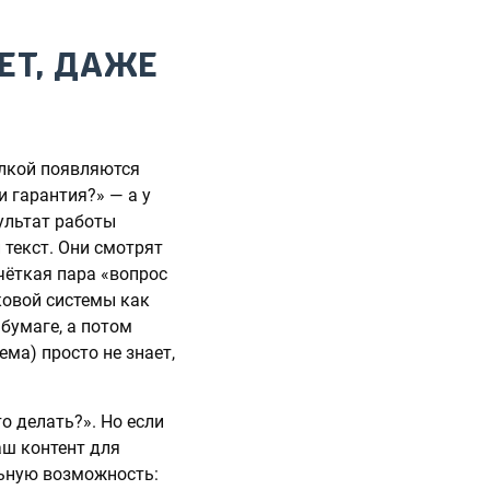
ЕТ, ДАЖЕ
ылкой появляются
и гарантия?» — а у
ультат работы
 текст. Они смотрят
 чёткая пара «вопрос
ковой системы как
 бумаге, а потом
ма) просто не знает,
о делать?». Но если
аш контент для
льную возможность: