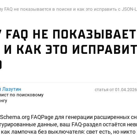
у FAQ не показывается в поиске и как это исправить с JSON-
 FAQ НЕ ПОКАЗЫВАЕТ
 И КАК ЭТО ИСПРАВИТ
D
й Лазутин
статья от
01.04.2026
лист по поисковому
нгу
 Schema.org FAQPage для генерации расширенных сн
ктурированные данные, ваш FAQ-раздел остаётся не
как лампочка без выключателя: свет есть, но никто 