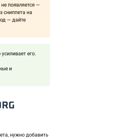
 не появляется —
з сниппета на
код — дайте
усиливает его.
ные и
ORG
ета, нужно добавить