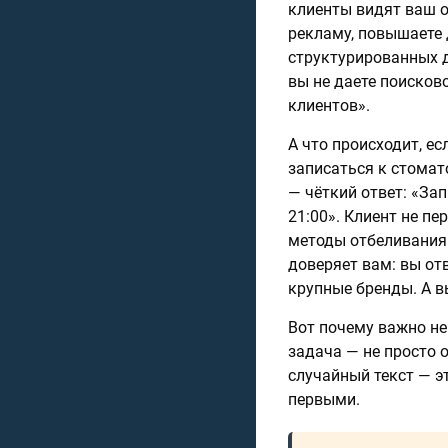
клиенты видят ваш от
рекламу, повышаете 
структурированных д
вы не даете поисков
клиентов».
А что происходит, е
записаться к стомат
— чёткий ответ: «Зап
21:00». Клиент не пе
методы отбеливания 
доверяет вам: вы от
крупные бренды. А в
Вот почему важно не
задача — не просто о
случайный текст — э
первыми.