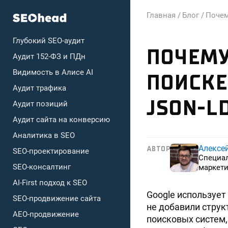
Главная /
Блог /
Почем
Глубокий SEO-аудит
ПОЧЕМУ
Аудит 152-ФЗ и ПДн
Видимость в Алисе AI
ПОИСКЕ
Аудит трафика
JSON-L
Аудит позиций
Аудит сайта на конверсию
Аналитика в SEO
Алексе
АВТОР
SEO-проектирование
Специа
SEO-консалтинг
маркети
AI-First подход к SEO
Google использует
SEO-продвижение сайта
не добавили стру
AEO-продвижение
поисковых систем, 