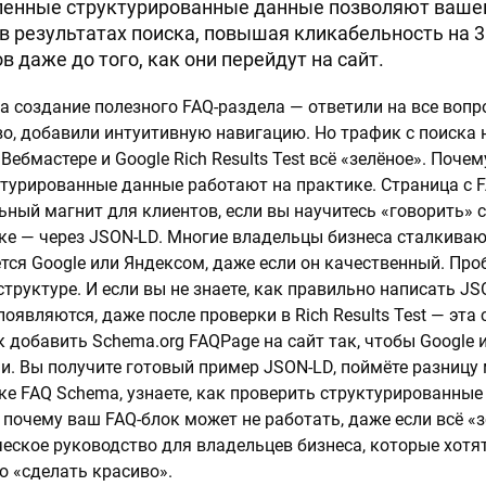
енные структурированные данные позволяют ваше
в результатах поиска, повышая кликабельность на 
 даже до того, как они перейдут на сайт.
а создание полезного FAQ-раздела — ответили на все вопр
о, добавили интуитивную навигацию. Но трафик с поиска н
.Вебмастере и Google Rich Results Test всё «зелёное». Поче
ктурированные данные работают на практике. Страница с F
льный магнит для клиентов, если вы научитесь «говорить»
ке — через JSON-LD. Многие владельцы бизнеса сталкивают
ется Google или Яндексом, даже если он качественный. Про
структуре. И если вы не знаете, как правильно написать J
оявляются, даже после проверки в Rich Results Test — эта 
ак добавить Schema.org FAQPage на сайт так, чтобы Google
. Вы получите готовый пример JSON-LD, поймёте разницу 
е FAQ Schema, узнаете, как проверить структурированные
 почему ваш FAQ-блок может не работать, даже если всё «з
ческое руководство для владельцев бизнеса, которые хотя
то «сделать красиво».