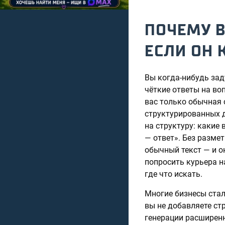
ПОЧЕМУ В
ЕСЛИ ОН 
Вы когда-нибудь зад
чёткие ответы на воп
вас только обычная 
структурированных д
на структуру: какие
— ответ». Без разме
обычный текст — и он
попросить курьера на
где что искать.
Многие бизнесы стал
вы не добавляете ст
генерации расширенн