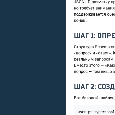
JSON-LD разметку пр
но требует внимания
поддерживается обеи
конец .
ШАГ 1: ОПР
Структура Schema.or
«вопрос» и «ответ».
реальным запросам к
Вместо этого — «Как
вопрос — тем выше ша
ШАГ 2: СОЗ
Вот базовый шаблон,
<script type="appl