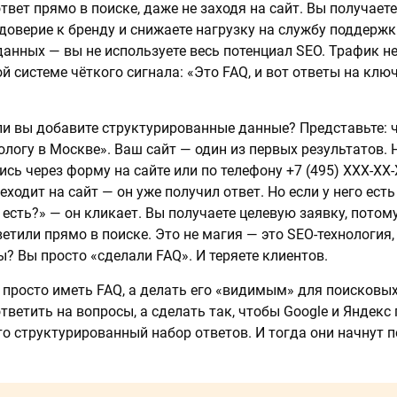
вет прямо в поиске, даже не заходя на сайт. Вы получаете
доверие к бренду и снижаете нагрузку на службу поддержки
анных — вы не используете весь потенциал SEO. Трафик не
ой системе чёткого сигнала: «Это FAQ, и вот ответы на кл
сли вы добавите структурированные данные? Представьте: 
ологу в Москве». Ваш сайт — один из первых результатов.
ись через форму на сайте или по телефону +7 (495) XXX-XX-
реходит на сайт — он уже получил ответ. Но если у него ест
есть?» — он кликает. Вы получаете целевую заявку, потом
ветили прямо в поиске. Это не магия — это SEO-технология
ы? Вы просто «сделали FAQ». И теряете клиентов.
 просто иметь FAQ, а делать его «видимым» для поисковы
тветить на вопросы, а сделать так, чтобы Google и Яндекс 
то структурированный набор ответов. И тогда они начнут 