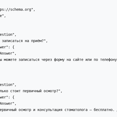
ps://schema.org",

e",

estion",

 записаться на приём?",

wer": {

Answer",

ы можете записаться через форму на сайте или по телефону
estion",

лько стоит первичный осмотр?",

wer": {

Answer",

ервичный осмотр и консультация стоматолога — бесплатно. 