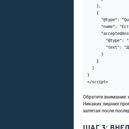
    },

    {

      "@type": "Qu
      "name": "Ест
      "acceptedAns
        "@type": "
        "text": "Д
      }

    }

  ]

}

</script>
Обратите внимание: 
Никаких лишних проб
запятая после после
ШАГ 3: ВНЕ