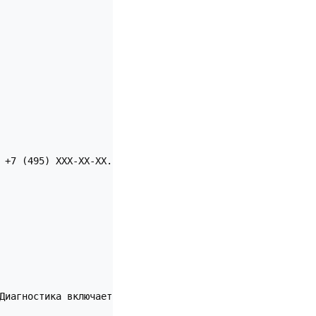
 +7 (495) XXX-XX-XX. Приём с 8:00 до 21:00."

Диагностика включает осмотр, фотографии и консультацию п