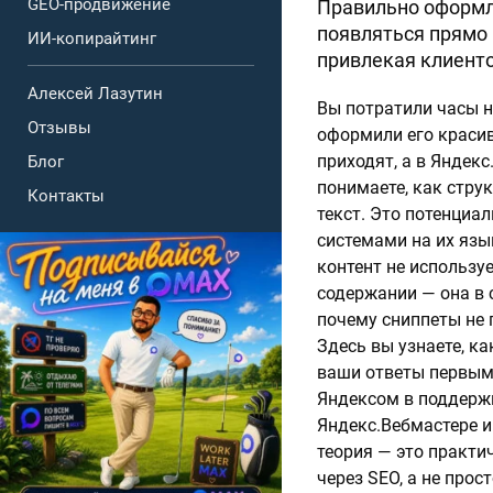
GEO-продвижение
Правильно оформл
появляться прямо 
ИИ-копирайтинг
привлекая клиентов
Алексей Лазутин
Вы потратили часы н
Отзывы
оформили его красив
приходят, а в Яндекс
Блог
понимаете, как стру
Контакты
текст. Это потенциа
системами на их язы
контент не использу
содержании — она в 
почему сниппеты не п
Здесь вы узнаете, к
ваши ответы первыми
Яндексом в поддержк
Яндекс.Вебмастере и
теория — это практи
через SEO, а не прос