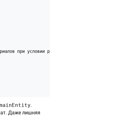
риалов при условии регулярного профилактического осмотра 
mainEntity
.
мат. Даже лишняя