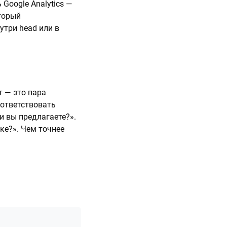
Google Analytics —
торый
утри head или в
т — это пара
оответствовать
и вы предлагаете?».
ке?». Чем точнее