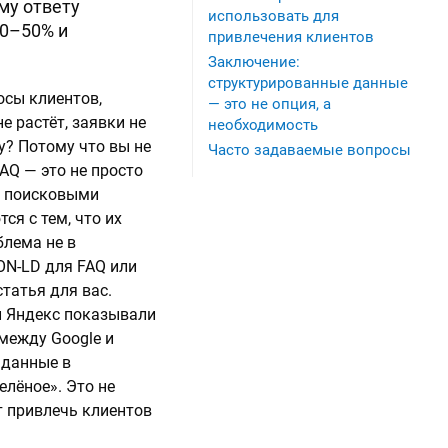
му ответу
использовать для
30–50% и
привлечения клиентов
Заключение:
структурированные данные
осы клиентов,
— это не опция, а
е растёт, заявки не
необходимость
му? Потому что вы не
Часто задаваемые вопросы
AQ — это не просто
 с поисковыми
ся с тем, что их
блема не в
SON-LD для FAQ или
статья для вас.
 и Яндекс показывали
между Google и
 данные в
елёное». Это не
т привлечь клиентов