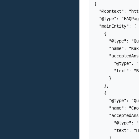
{

  "@context": "htt
  "@type": "FAQPag
  "mainEntity": [

    {

      "@type": "Qu
      "name": "Как
      "acceptedAns
        "@type": "
        "text": "В
      }

    },

    {

      "@type": "Qu
      "name": "Ско
      "acceptedAns
        "@type": "
        "text": "П
      }
