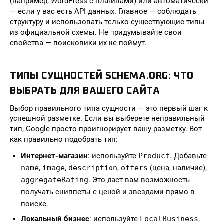
(например, WordPress с плагинами) или автоматически
— если у вас есть API данных. Главное — соблюдать
структуру и использовать только существующие типы
из официальной схемы. Не придумывайте свои
свойства — поисковики их не поймут.
ТИПЫ СУЩНОСТЕЙ SCHEMA.ORG: ЧТО
ВЫБРАТЬ ДЛЯ ВАШЕГО САЙТА
Выбор правильного типа сущности — это первый шаг к
успешной разметке. Если вы выберете неправильный
тип, Google просто проигнорирует вашу разметку. Вот
как правильно подобрать тип:
Интернет-магазин
: используйте
Product
. Добавьте
name
,
image
,
description
,
offers
(цена, наличие),
aggregateRating
. Это даст вам возможность
получать сниппеты с ценой и звездами прямо в
поиске.
Локальный бизнес
: используйте
LocalBusiness
.