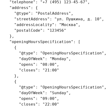
  "telephone": "+7 (495) 123-45-67",

  "address": {

    "@type": "PostalAddress",

    "streetAddress": "ул. Пушкина, д. 10",

    "addressLocality": "Москва",

    "postalCode": "123456"

  },

  "openingHoursSpecification": [

    {

      "@type": "OpeningHoursSpecification",
      "dayOfWeek": "Monday",

      "opens": "08:00",

      "closes": "21:00"

    },

    {

      "@type": "OpeningHoursSpecification",
      "dayOfWeek": "Sunday",

      "opens": "09:00",

      "closes": "22:00"
