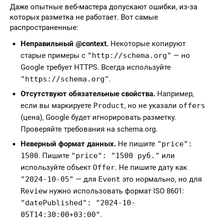
Даже опытные веб-мастера допускают ошибки, из-за
которых разметка не работает. Вот самые
распространенные:
Неправильный @context.
Некоторые копируют
старые примеры с
"http://schema.org"
— но
Google требует HTTPS. Всегда используйте
"https://schema.org"
.
Отсутствуют обязательные свойства.
Например,
если вы маркируете
Product
, но не указали
offers
(цена), Google будет игнорировать разметку.
Проверяйте требования на schema.org.
Неверный формат данных.
Не пишите
"price":
1500
. Пишите
"price": "1500 руб."
или
используйте объект
Offer
. Не пишите дату как
"2024-10-05"
— для
Event
это нормально, но для
Review
нужно использовать формат ISO 8601:
"datePublished": "2024-10-
05T14:30:00+03:00"
.