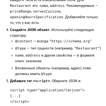
каждого типа есть обязательные поля. Для
Restaurant
это:
name
,
address
. Рекомендуемые —
priceRange
,
servesCuisine
,
openingHoursSpecification
. Добавляйте только
то, что у вас есть.
Создайте JSON-объект.
Используйте следующую
структуру:
@context
— всегда
"https://schema.org"
@type
— тип сущности (например,
"Restaurant"
)
name
,
address
и другие свойства — в формате
ключ: значение
Вложенные объекты (например, адрес) тоже
должны иметь
@type
Добавьте тег
<script>
.
Оберните JSON в:
<script type="application/ld+json">

{...}

</script>