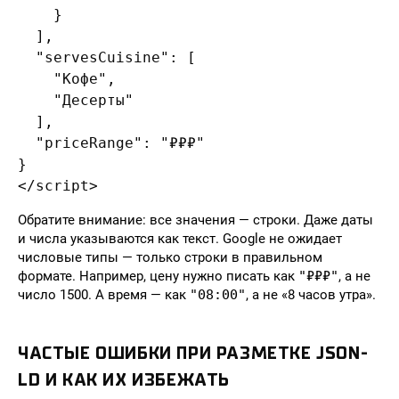
    }

  ],

  "servesCuisine": [

    "Кофе",

    "Десерты"

  ],

  "priceRange": "₽₽₽"

}

</script>
Обратите внимание: все значения — строки. Даже даты
и числа указываются как текст. Google не ожидает
числовые типы — только строки в правильном
формате. Например, цену нужно писать как
"₽₽₽"
, а не
число 1500. А время — как
"08:00"
, а не «8 часов утра».
ЧАСТЫЕ ОШИБКИ ПРИ РАЗМЕТКЕ JSON-
LD И КАК ИХ ИЗБЕЖАТЬ