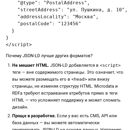
    "@type": "PostalAddress",

    "streetAddress": "ул. Пушкина, д. 10",

    "addressLocality": "Москва",

    "postalCode": "123456"

  }

}

</script>
Почему JSON-LD лучше других форматов?
Не мешает HTML.
JSON-LD добавляется в
<script>
теги — вне содержимого страницы. Это означает, что
вы можете размещать его в
<head>
или внизу
страницы, не изменяя структуру HTML. Microdata и
RDFa требуют встраивания атрибутов прямо в теги
HTML — что усложняет поддержку и может сломать
дизайн.
Проще в разработке.
Если у вас есть CMS, API или
база данных — вы можете автоматически
генерировать JSON-LD на основе данных. Например,