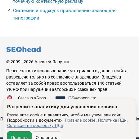
точечную контекстную рекламу
Системный подход к привлечению заявок для
типографии
seohead.pro
© 2009 - 2026 Алексей Лазутин.
Перепечатка и использование материалов с данного сайта,
разрешена только по согласию с владельцем. Владелец
оставляет за собой право воспользоваться 146 статьей
УК РФ при нарушении авторских и смежных прав.
Сделано в Бюро
С благословения
Николая Стебунова
Аве Лазутина
Разрешите аналитику для улучшения сервиса
Разрешите cookie и аналитику, чтобы мы улучшали сайт.
Политика обработки персональных данных
Согласие на обработку ПДн
Правила cookie
Подробности в документах:
Правила cookie
,
Политика ПДн
,
Настройки cookie
Согласие на обработку ПДн
.
Принять
Отклонить