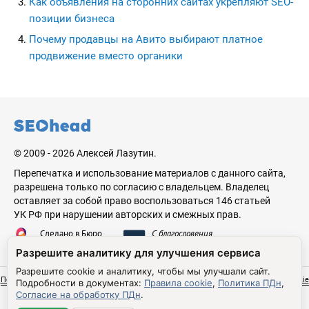
Как объявления на сторонних сайтах укрепляют SEO-
позиции бизнеса
Почему продавцы на Авито выбирают платное
продвижение вместо органики
seohead.pro
© 2009 - 2026 Алексей Лазутин.
Перепечатка и использование материалов с данного сайта,
разрешена только по согласию с владельцем. Владелец
оставляет за собой право воспользоваться 146 статьей
УК РФ при нарушении авторских и смежных прав.
Сделано в Бюро
С благословения
Николая Стебунова
Аве Лазутина
Разрешите аналитику для улучшения сервиса
Разрешите cookie и аналитику, чтобы мы улучшали сайт.
Политика обработки персональных данных
Согласие на обработку ПДн
Правила cookie
Подробности в документах:
Правила cookie
,
Политика ПДн
,
Настройки cookie
Согласие на обработку ПДн
.