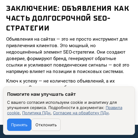
ЗАКЛЮЧЕНИЕ: ОБЪЯВЛЕНИЯ КАК
ЧАСТЬ ДОЛГОСРОЧНОЙ SEO-
СТРАТЕГИИ
Объявления на сайтах — это не просто инструмент для
привлечения клиентов. Это мощный, но
недооценённый элемент SEO-стратегии. Они создают
доверие, формируют бренд, генерируют обратные
ссылки и усиливают поведенческие сигналы — всё это
напрямую влияет на позиции в поисковых системах.
Ключ к успеху — не количество объявлений, а их
качество. Одно хорошее объявление на авторитетном
сайте может принести больше пользы, чем десятки
Помогите нам улучшать сайт
спамных баннеров. Важно не просто рекламировать —
С вашего согласия используем cookie и аналитику для
помогать. Создавайте контент, который решает
улучшения сервиса.
Подробности в документах:
Правила
cookie
,
Политика ПДн
,
Согласие на обработку ПДн
.
реальные проблемы пользователей. Делайте это
последовательно и измеряйте результаты.
Принять
Отклонить
Если вы начнёте использовать объявления не как
Связаться со мной:
«рекламу», а как часть экосистемы контента и доверия