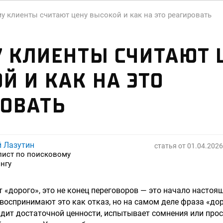
у клиенты считают цену высокой и как на это реагировать
 КЛИЕНТЫ СЧИТАЮТ 
Й И КАК НА ЭТО
ОВАТЬ
й Лазутин
статья от
01.04.2026
лист по поисковому
нгу
т «дорого», это не конец переговоров — это начало настоя
оспринимают это как отказ, но на самом деле фраза «дор
видит достаточной ценности, испытывает сомнения или про