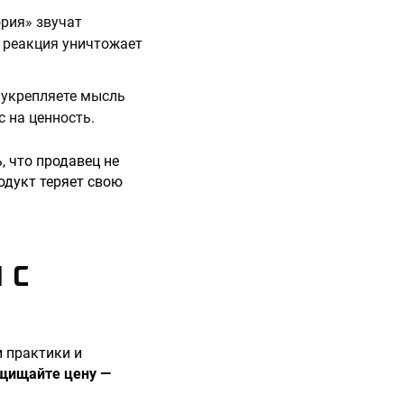
ория» звучат
я реакция уничтожает
ы укрепляете мысль
с на ценность.
, что продавец не
одукт теряет свою
 С
 практики и
щищайте цену —