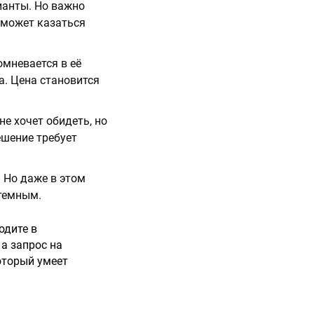
ианты. Но важно
 может казаться
омневается в её
а. Цена становится
не хочет обидеть, но
ешение требует
. Но даже в этом
стемным.
одите в
 а запрос на
оторый умеет