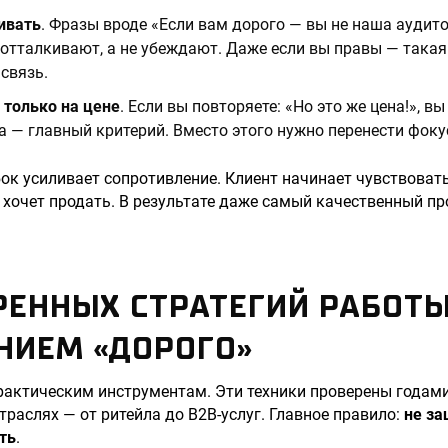
ивать
. Фразы вроде «Если вам дорого — вы не наша аудит
 отталкивают, а не убеждают. Даже если вы правы — така
связь.
 только на цене
. Если вы повторяете: «Но это же цена!», в
на — главный критерий. Вместо этого нужно перенести фоку
ок усиливает сопротивление. Клиент начинает чувствовать
о хочет продать. В результате даже самый качественный пр
РЕННЫХ СТРАТЕГИЙ РАБОТЫ
НИЕМ «ДОРОГО»
рактическим инструментам. Эти техники проверены годами
траслях — от ритейла до B2B-услуг. Главное правило:
не за
ть
.