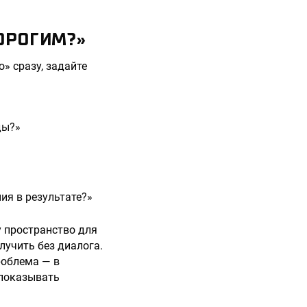
ДОРОГИМ?»
» сразу, задайте
ды?»
ния в результате?»
у пространство для
учить без диалога.
роблема — в
о показывать