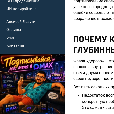
подтверждение своей
GEO-продвижение
успешного продавца.
ИИ-копирайтинг
ошибки совершают пр
возражение в возмож
Алексей Лазутин
Отзывы
ПОЧЕМУ К
Блог
Контакты
ГЛУБИНН
Фраза «дорого» — эт
сложные внутренние 
этими двумя словами
своей неуверенности
Вот пять основных п
Недостаток вос
конкретную проб
Это самая часта