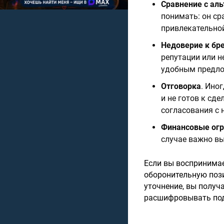
Сравнение с ал
понимать: он ср
привлекательной
Недоверие к бр
репутации или н
удобным предло
Отговорка
. Ино
и не готов к сде
согласования с 
Финансовые огр
случае важно вы
Если вы воспринимае
оборонительную пози
уточнение, вы получ
расшифровывать под