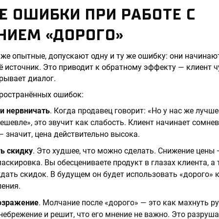
 ОШИБКИ ПРИ РАБОТЕ С
НИЕМ «ДОРОГО»
же опытные, допускают одну и ту же ошибку: они начинаю
ё источник. Это приводит к обратному эффекту — клиент ч
крывает диалог.
пространённых ошибок:
и нервничать
. Когда продавец говорит: «Но у нас же лучше
шевле», это звучит как слабость. Клиент начинает сомнев
 значит, цена действительно высока.
ь скидку
. Это худшее, что можно сделать. Снижение цены 
маскировка. Вы обесцениваете продукт в глазах клиента, а
дать скидок. В будущем он будет использовать «дорого» 
ения.
озражение
. Молчание после «дорого» — это как махнуть ру
небрежение и решит, что его мнение не важно. Это разруша