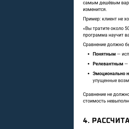
самым дешёвым вари
изменится.
Пример: клиент не хо
«Вы тратите около 50
программа научит ва
Сравнение должно б
Понятным
— исп
Релевантным
— 
Эмоционально 
упущенные возм
Сравнение не должн
стоимость невыполн
4. РАССЧИ