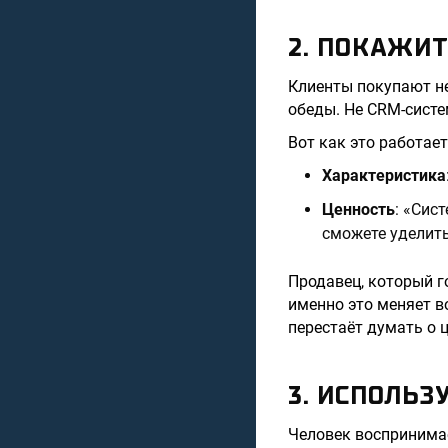
2. ПОКАЖИТ
Клиенты покупают н
обеды. Не CRM-систем
Вот как это работает
Характеристика
Ценность
: «Сис
сможете уделить
Продавец, который г
именно это меняет в
перестаёт думать о 
3. ИСПОЛЬЗ
Человек воспринимае