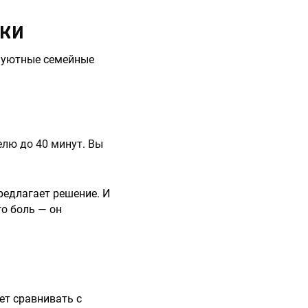
ИКИ
 а уютные семейные
елю до 40 минут. Вы
редлагает решение. И
го боль — он
ет сравнивать с