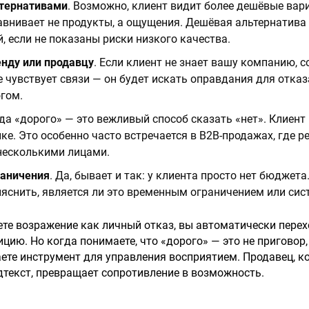
ьтернативами
. Возможно, клиент видит более дешёвые вар
авнивает не продукты, а ощущения. Дешёвая альтернатива
, если не показаны риски низкого качества.
енду или продавцу
. Если клиент не знает вашу компанию, с
е чувствует связи — он будет искать оправдания для отказ
гом.
гда «дорого» — это вежливый способ сказать «нет». Клиент 
лке. Это особенно часто встречается в B2B-продажах, где р
несколькими лицами.
аничения
. Да, бывает и так: у клиента просто нет бюджета
яснить, является ли это временным ограничением или си
те возражение как личный отказ, вы автоматически перех
цию. Но когда понимаете, что «дорого» — это не приговор,
аете инструмент для управления восприятием. Продавец, к
текст, превращает сопротивление в возможность.