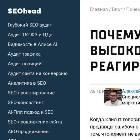
Главная /
Блог /
Почем
Глубокий SEO-аудит
ПОЧЕМУ
Аудит 152-ФЗ и ПДн
Видимость в Алисе AI
ВЫСОКО
Аудит трафика
РЕАГИР
Аудит позиций
Аудит сайта на конверсию
Аналитика в SEO
Алексе
АВТОР
SEO-проектирование
Специа
SEO-консалтинг
маркети
AI-First подход к SEO
Когда клиент говори
SEO-продвижение сайта
продавцы ошибочно в
AEO-продвижение
том, что клиент не 