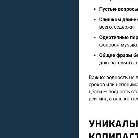
Пустые вопрос
Слишком длинн
всего, содержит
Однотипные пе
фоновая музыка:
Общие фразы бе
доказательств, 
Важно: водность не 
сроков или непонима
целей — водность ст
рейтинг, а ваш конт
УНИКАЛЬН
КОПИПАСТ