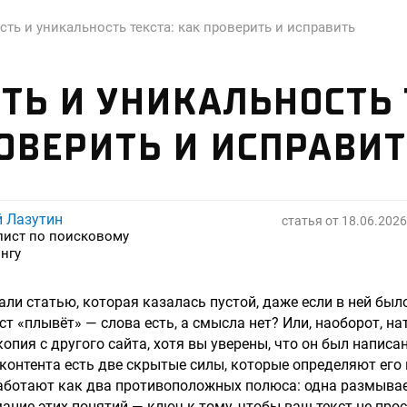
сть и уникальность текста: как проверить и исправить
ТЬ И УНИКАЛЬНОСТЬ 
ОВЕРИТЬ И ИСПРАВИ
й Лазутин
статья от
18.06.2026
лист по поисковому
нгу
али статью, которая казалась пустой, даже если в ней был
ст «плывёт» — слова есть, а смысла нет? Или, наоборот, на
опия с другого сайта, хотя вы уверены, что он был написа
 контента есть две скрытые силы, которые определяют его 
аботают как два противоположных полюса: одна размывае
ание этих понятий — ключ к тому, чтобы ваш текст не прос