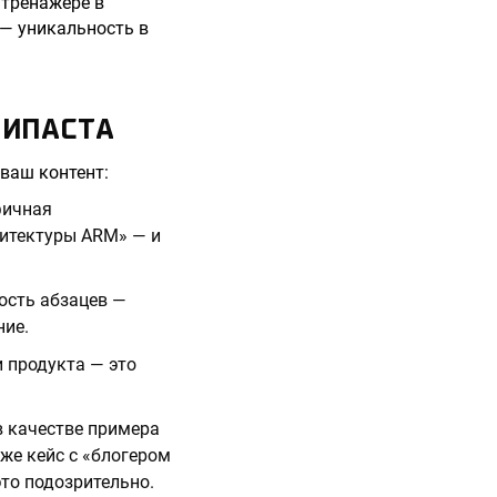
 тренажёре в
 — уникальность в
ПИПАСТА
 ваш контент:
ифичная
хитектуры ARM» — и
ность абзацев —
ние.
и продукта — это
в качестве примера
же кейс с «блогером
то подозрительно.