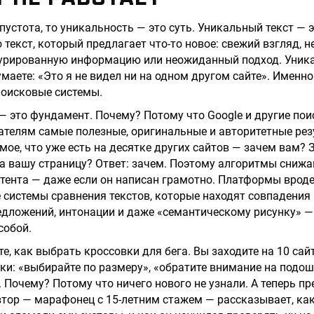
пустота, то уникальность — это суть. Уникальный текст — э
 текст, который предлагает что-то новое: свежий взгляд, 
турированную информацию или неожиданный подход. Уника
умаете: «Это я не видел ни на одном другом сайте». Именно
 поисковые системы.
— это фундамент. Почему? Потому что Google и другие по
телям самые полезные, оригинальные и авторитетные рез
амое, что уже есть на десятке других сайтов — зачем вам?
а вашу страницу? Ответ: зачем. Поэтому алгоритмы сниж
ента — даже если он написан грамотно. Платформы вроде
системы сравнения текстов, которые находят совпадения 
редложений, интонации и даже «семантическому рисунку» — 
собой.
е, как выбрать кроссовки для бега. Вы заходите на 10 сай
ки: «выбирайте по размеру», «обратите внимание на подош
 Почему? Потому что ничего нового не узнали. А теперь пр
втор — марафонец с 15-летним стажем — рассказывает, ка