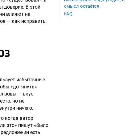
смысл остаётся
л доверие. В этой
они влияют на
FAQ
ое — как исправить,
ОЗ
пользует избыточные
тобы «дотянуть»
ёл воды — вкус
есто, но не
внутри ничего.
то когда автор
али это» пишут «было
предложении есть