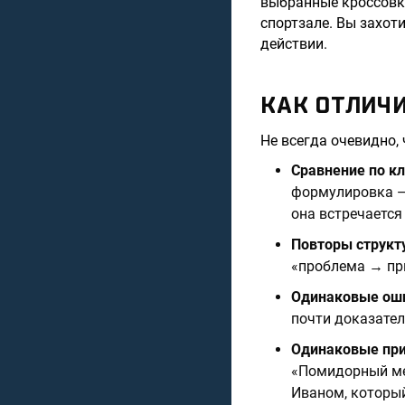
выбранные кроссовки
спортзале. Вы захоти
действии.
КАК ОТЛИЧ
Не всегда очевидно, 
Сравнение по 
формулировка —
она встречается
Повторы структ
«проблема → пр
Одинаковые ош
почти доказател
Одинаковые пр
«Помидорный мет
Иваном, который