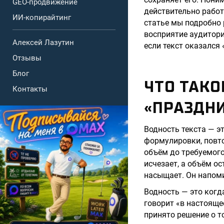
GEO-продвижение
действительно работ
ИИ-копирайтинг
статье мы подробно 
восприятие аудитори
Алексей Лазутин
если текст оказался
Отзывы
Блог
ЧТО ТАКО
Контакты
«ПРАЗДН
Водность текста — э
формулировки, повто
объём до требуемого
исчезает, а объём ос
насыщает. Он напоми
Водность — это когд
говорит «в настояще
принято решение о т