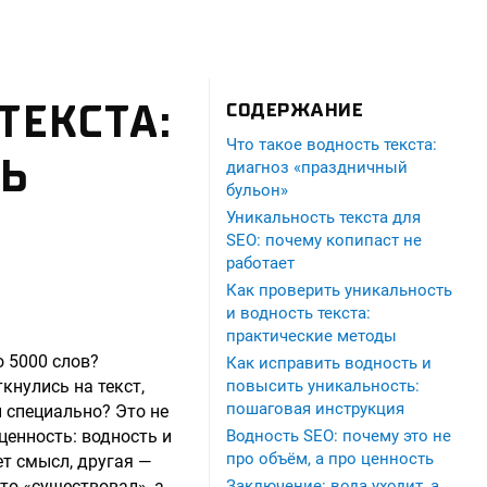
ТЕКСТА:
СОДЕРЖАНИЕ
Что такое водность текста:
ТЬ
диагноз «праздничный
бульон»
Уникальность текста для
SEO: почему копипаст не
работает
Как проверить уникальность
и водность текста:
практические методы
о 5000 слов?
Как исправить водность и
ткнулись на текст,
повысить уникальность:
пошаговая инструкция
н специально? Это не
ценность: водность и
Водность SEO: почему это не
про объём, а про ценность
т смысл, другая —
то «существовал», а
Заключение: вода уходит, а