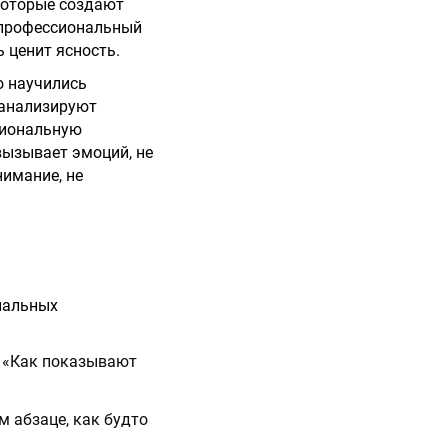
 которые создают
«профессиональный
ь ценит ясность.
о научились
 анализируют
циональную
вызывает эмоций, не
нимание, не
циальных
, «Как показывают
м абзаце, как будто