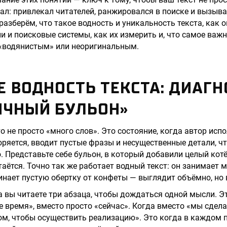
ал: привлекал читателей, ранжировался в поиске и вызыва
разберём, что такое водность и уникальность текста, как 
и и поисковые системы, как их измерить и, что самое важн
 «водянистым» или неоригинальным.
Е ВОДНОСТЬ ТЕКСТА: ДИАГН
ИЧНЫЙ БУЛЬОН»
то не просто «много слов». Это состояние, когда автор ис
ряется, вводит пустые фразы и несущественные детали, ч
. Представьте себе бульон, в который добавили целый кот
таётся. Точно так же работает водный текст: он занимает м
нает пустую обертку от конфеты — выглядит объёмно, но 
а вы читаете три абзаца, чтобы дождаться одной мысли. Э
е время», вместо просто «сейчас». Когда вместо «мы сдел
ом, чтобы осуществить реализацию». Это когда в каждом 