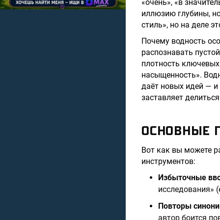
«очень», «в значите
иллюзию глубины, н
стиль», но на деле э
Почему водность осо
распознавать пустой
плотность ключевых 
насыщенность». Водн
даёт новых идей — и
заставляет делиться.
ОСНОВНЫЕ 
Вот как вы можете р
инструментов:
Избыточные вво
исследования» (
Повторы синон
автор боится по