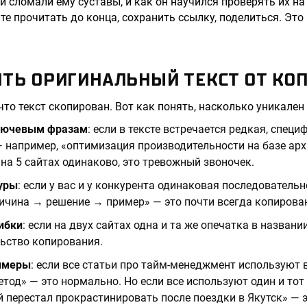
 сломали ему суставы, и как он научился проверять их на
те прочитать до конца, сохранить ссылку, поделиться. Это
ИТЬ ОРИГИНАЛЬНЫЙ ТЕКСТ ОТ КО
что текст скопирован. Вот как понять, насколько уникален
ключевым фразам
: если в тексте встречается редкая, спец
 например, «оптимизация производительности на базе ар
 на 5 сайтах одинаково, это тревожный звоночек.
уры
: если у вас и у конкурента одинаковая последователь
ичина → решение → пример» — это почти всегда копирова
ибки
: если на двух сайтах одна и та же опечатка в названи
ьство копирования.
имеры
: если все статьи про тайм-менеджмент используют 
од» — это нормально. Но если все используют один и тот 
 перестал прокрастинировать после поездки в Якутск» — э