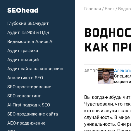
Главная /
Блог /
Водно
Глубокий SEO-аудит
ВОДНОС
Аудит 152-ФЗ и ПДн
Видимость в Алисе AI
КАК ПР
Аудит трафика
Аудит позиций
Аудит сайта на конверсию
Алексе
АВТОР
Специа
Аналитика в SEO
маркети
SEO-проектирование
SEO-консалтинг
Вы когда-нибудь чит
Чувствовали, что тек
AI-First подход к SEO
который звучит как к
SEO-продвижение сайта
случайность. В мире
AEO-продвижение
уникальность. Они р
сохраняет его. Поним