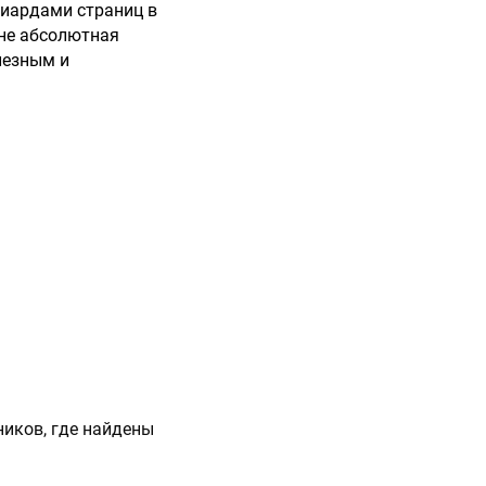
лиардами страниц в
 не абсолютная
лезным и
ников, где найдены