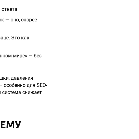
 ответа.
ок — оно, скорее
аце. Это как
енном мире» — без
ешки, давления
— особенно для SEO-
я система снижает
ЧЕМУ