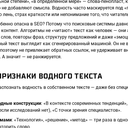
льной степени», «в определённой мере» — слова-пенопласт,
о не добавляют смысла. Водность часто маскируется под 
то лень, страх краткости или непонимание того, что читател
бенно опасна в SEO? Потому что поисковые системы давн
 контент. Алгоритмы не «читают» текст как человек — они
слов, повторы фраз, структуру предложений и даже «эмо
ый текст выглядит как сгенерированный машиной. Он не 
 поэтому не привлекает обратных ссылок, не удерживает в
 А значит — не ранжируется.
ПРИЗНАКИ ВОДНОГО ТЕКСТА
аспознать водность в собственном тексте — даже без спе
дные конструкции
: «В контексте современных тенденций»
если исследований нет), «С точки зрения специалистов».
имами
: «Технология», «решение», «метод» — три раза в одно
вторить слово.