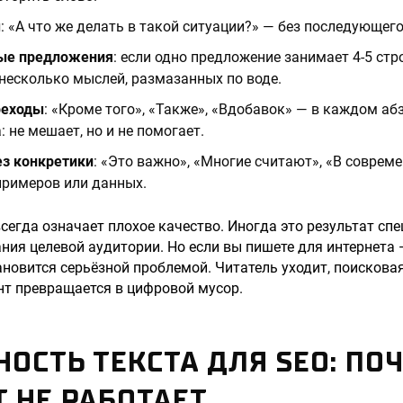
ы
: «А что же делать в такой ситуации?» — без последующего
ые предложения
: если одно предложение занимает 4-5 стр
 несколько мыслей, размазанных по воде.
реходы
: «Кроме того», «Также», «Вдобавок» — в каждом абз
 не мешает, но и не помогает.
з конкретики
: «Это важно», «Многие считают», «В соврем
примеров или данных.
всегда означает плохое качество. Иногда это результат сп
ния целевой аудитории. Но если вы пишете для интернета 
ановится серьёзной проблемой. Читатель уходит, поискова
ент превращается в цифровой мусор.
ОСТЬ ТЕКСТА ДЛЯ SEO: ПО
 НЕ РАБОТАЕТ