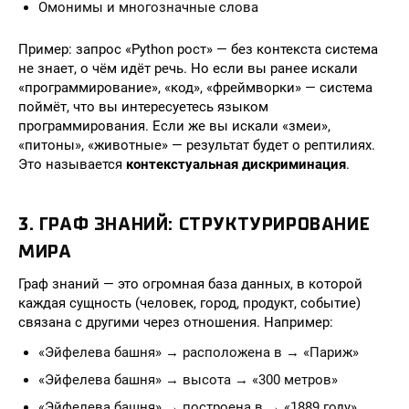
Омонимы и многозначные слова
Пример: запрос «Python рост» — без контекста система
не знает, о чём идёт речь. Но если вы ранее искали
«программирование», «код», «фреймворки» — система
поймёт, что вы интересуетесь языком
программирования. Если же вы искали «змеи»,
«питоны», «животные» — результат будет о рептилиях.
Это называется
контекстуальная дискриминация
.
3. ГРАФ ЗНАНИЙ: СТРУКТУРИРОВАНИЕ
МИРА
Граф знаний — это огромная база данных, в которой
каждая сущность (человек, город, продукт, событие)
связана с другими через отношения. Например:
«Эйфелева башня» → расположена в → «Париж»
«Эйфелева башня» → высота → «300 метров»
«Эйфелева башня» → построена в → «1889 году»