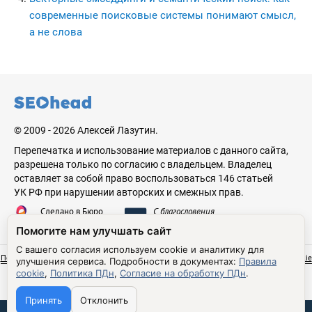
современные поисковые системы понимают смысл,
а не слова
seohead.pro
© 2009 - 2026 Алексей Лазутин.
Перепечатка и использование материалов с данного сайта,
разрешена только по согласию с владельцем. Владелец
оставляет за собой право воспользоваться 146 статьей
УК РФ при нарушении авторских и смежных прав.
Сделано в Бюро
С благословения
Николая Стебунова
Аве Лазутина
Помогите нам улучшать сайт
С вашего согласия используем cookie и аналитику для
Политика обработки персональных данных
Согласие на обработку ПДн
Правила cookie
улучшения сервиса.
Подробности в документах:
Правила
Настройки cookie
cookie
,
Политика ПДн
,
Согласие на обработку ПДн
.
Принять
Отклонить