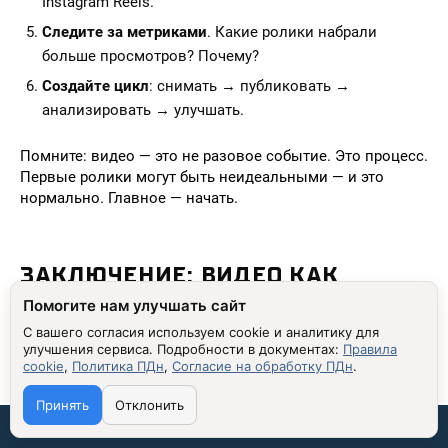
Instagram Reels.
Следите за метриками
. Какие ролики набрали
больше просмотров? Почему?
Создайте цикл
: снимать → публиковать →
анализировать → улучшать.
Помните: видео — это не разовое событие. Это процесс.
Первые ролики могут быть неидеальными — и это
нормально. Главное — начать.
ЗАКЛЮЧЕНИЕ: ВИДЕО КАК
ФУНДАМЕНТ МАРКЕТИНГА
Помогите нам улучшать сайт
С вашего согласия используем cookie и аналитику для
Видео больше не является «дополнительным»
улучшения сервиса.
Подробности в документах:
Правила
инструментом в маркетинге интернет-магазина — оно
cookie
,
Политика ПДн
,
Согласие на обработку ПДн
.
стало его основой. Технологии, поведение
потребителей и алгоритмы социальных платформ
Принять
Отклонить
изменились. Те, кто игнорирует видео, теряют не только
Связаться со мной: