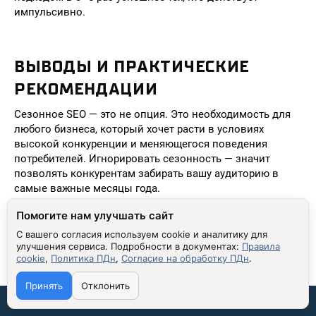
импульсивно.
ВЫВОДЫ И ПРАКТИЧЕСКИЕ
РЕКОМЕНДАЦИИ
Сезонное SEO — это не опция. Это необходимость для
любого бизнеса, который хочет расти в условиях
высокой конкуренции и меняющегося поведения
потребителей. Игнорировать сезонность — значит
позволять конкурентам забирать вашу аудиторию в
самые важные месяцы года.
Вот ключевые выводы:
Помогите нам улучшать сайт
Сезонность — это закономерность, а не исключение
.
С вашего согласия используем cookie и аналитику для
улучшения сервиса.
Подробности в документах:
Правила
Учитывайте её в каждой стратегии.
cookie
,
Политика ПДн
,
Согласие на обработку ПДн
.
Подготовка должна начинаться за 4–6 месяцев
.
Принять
Отклонить
Пиковые периоды требуют не реакции, а
Связаться со мной:
предварительного действия.