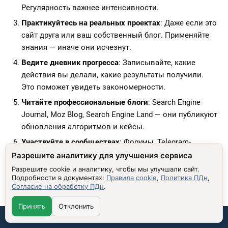
Регулярность важнее интенсивности.
Практикуйтесь на реальных проектах
: Даже если это
сайт друга или ваш собственный блог. Применяйте
знания — иначе они исчезнут.
Ведите дневник прогресса
: Записывайте, какие
действия вы делали, какие результаты получили.
Это поможет увидеть закономерности.
Читайте профессиональные блоги
: Search Engine
Journal, Moz Blog, Search Engine Land — они публикуют
обновления алгоритмов и кейсы.
Участвуйте в сообществах
: Форумы, Telegram-
каналы, LinkedIn-группы. Общение с коллегами
Разрешите аналитику для улучшения сервиса
помогает избежать ошибок.
Разрешите cookie и аналитику, чтобы мы улучшали сайт.
Подробности в документах:
Правила cookie
,
Политика ПДн
,
Не бойтесь экспериментировать
: Попробуйте разные
Согласие на обработку ПДн
.
подходы к контенту, разную структуру ссылок.
Изучайте, что работает — и почему.
Принять
Отклонить
Связаться со мной:
Проверяйте результаты
: Не полагайтесь на