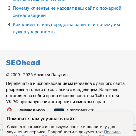
Почему клиенты не находят ваш сайт с пожарной
сигнализацией
Как клиенты ищут средства защиты и почему им
нужна уверенность
seohead.pro
© 2009 - 2026 Алексей Лазутин.
Перепечатка и использование материалов с данного сайта,
разрешена только по согласию с владельцем. Владелец
оставляет за собой право воспользоваться 146 статьей
УК РФ при нарушении авторских и смежных прав.
Сделано в Бюро
С благословения
Николая Стебунова
Аве Лазутина
Помогите нам улучшать сайт
С вашего согласия используем cookie и аналитику для
Политика обработки персональных данных
Согласие на обработку ПДн
Правила cookie
улучшения сервиса.
Подробности в документах:
Правила
Настройки cookie