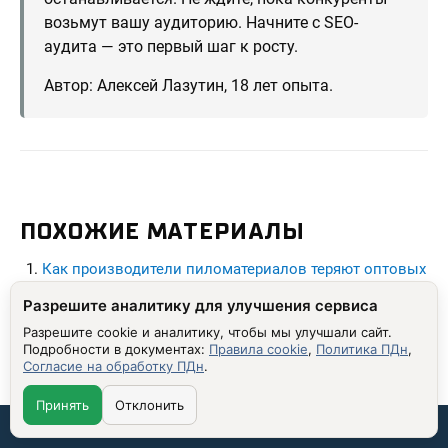
возьмут вашу аудиторию. Начните с SEO-
аудита — это первый шаг к росту.
Автор: Алексей Лазутин, 18 лет опыта.
ПОХОЖИЕ МАТЕРИАЛЫ
Как производители пиломатериалов теряют оптовых
клиентов из-за
Разрешите аналитику для улучшения сервиса
Как покупатели выбирают пиломатериалы в
Разрешите cookie и аналитику, чтобы мы улучшали сайт.
интернете — и как сделать
Подробности в документах:
Правила cookie
,
Политика ПДн
,
Согласие на обработку ПДн
.
Как открыть интернет-магазин стройматериалов:
анализ и стратегия
Принять
Отклонить
Связаться со мной:
Как предприниматели ошибаются при выборе ОКВЭД