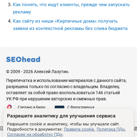
Как понять, что ищут клиенты, прежде чем запускать
рекламу
Как сайту из ниши «Кирпичные дома» получать
заявки из контекстной рекламы без слива бюджета
seohead.pro
© 2009 - 2026 Алексей Лазутин.
Перепечатка и использование материалов с данного сайта,
разрешена только по согласию с владельцем. Владелец
оставляет за собой право воспользоваться 146 статьей
УК РФ при нарушении авторских и смежных прав.
Сделано в Бюро
С благословения
Николая Стебунова
Аве Лазутина
Разрешите аналитику для улучшения сервиса
Разрешите cookie и аналитику, чтобы мы улучшали сайт.
Политика обработки персональных данных
Согласие на обработку ПДн
Правила cookie
Подробности в документах:
Правила cookie
,
Политика ПДн
,
Настройки cookie
Согласие на обработку ПДн
.