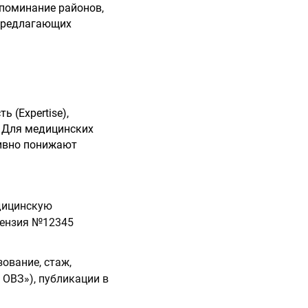
упоминание районов,
 предлагающих
 (Expertise),
T. Для медицинских
тивно понижают
едицинскую
цензия №12345
зование, стаж,
 ОВЗ»), публикации в