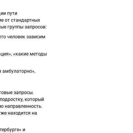
дии пути
ие от стандартных
ные группы запросов:
 что человек зависим
ация», «какие методы
я амбулаторно»,
товые запросы.
подростку, который
ю направленность.
уже находится на
тербурге» и