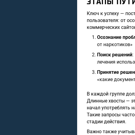
ЭТАПЫ ПУТ
Ключ к успеху — пос
пользователя: от ос
коммерческих сайтов
Осознание про
от наркотиков»
Поиск решений
:
лечения исполь
Принятие решен
«какие докумен
В каждой группе дол
Длинные хвосты — эт
начал употреблять 
Такие запросы часто
стадии действия.
Важно также учитыва