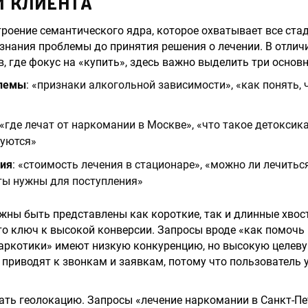
И КЛИЕНТА
троение семантического ядра, которое охватывает все ста
ознания проблемы до принятия решения о лечении. В отлич
, где фокус на «купить», здесь важно выделить три основ
блемы
: «признаки алкогольной зависимости», «как понять,
 «где лечат от наркомании в Москве», «что такое детоксик
зуются»
ия
: «стоимость лечения в стационаре», «можно ли лечитьс
ты нужны для поступления»
жны быть представлены как короткие, так и длинные хвос
о ключ к высокой конверсии. Запросы вроде «как помочь 
наркотики» имеют низкую конкуренцию, но высокую целеву
 приводят к звонкам и заявкам, потому что пользователь 
ть геолокацию. Запросы «лечение наркомании в Санкт-Пе