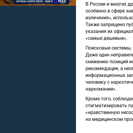
В России и многих д
особенно в сфере з
излечения», использ
Также запрещено пу
указания их официал
«самые дешевые».
Поисковые системы, 
Даже один неправил
снижению позиций ил
рекомендация, а нео
информационных запр
человеку с наркотич
наркомании».
Кроме того, соблюде
стигматизировать п
«нравственную несос
на медицинском проц