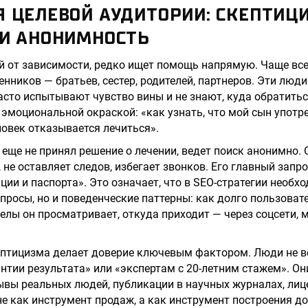
 ЦЕЛЕВОЙ АУДИТОРИИ: СКЕПТИЦИ
 И АНОНИМНОСТЬ
й от зависимости, редко ищет помощь напрямую. Чаще вс
нников — братьев, сестер, родителей, партнеров. Эти люди
часто испытывают чувство вины и не знают, куда обратитьс
эмоциональной окраской: «как узнать, что мой сын употр
ловек отказывается лечиться».
 еще не принял решение о лечении, ведет поиск анонимно. 
 не оставляет следов, избегает звонков. Его главный запр
ции и паспорта». Это означает, что в SEO-стратегии необх
просы, но и поведенческие паттерны: как долго пользоват
делы он просматривает, откуда приходит — через соцсети,
ептицизма делает доверие ключевым фактором. Люди не в
антии результата» или «экспертам с 20-летним стажем». Он
ывы реальных людей, публикации в научных журналах, лиц
не как инструмент продаж, а как инструмент построения д