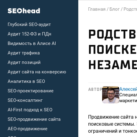
Главная /
Блог /
Родст
Глубокий SEO-аудит
РОДСТВ
Аудит 152-ФЗ и ПДн
Видимость в Алисе AI
ПОИСКЕ
Аудит трафика
НЕЗАМ
Аудит позиций
Аудит сайта на конверсию
Аналитика в SEO
Алексе
АВТОР
SEO-проектирование
Специа
SEO-консалтинг
маркети
AI-First подход к SEO
Продвижение сайта н
SEO-продвижение сайта
поисковые системы. 
AEO-продвижение
ограничений и тонко