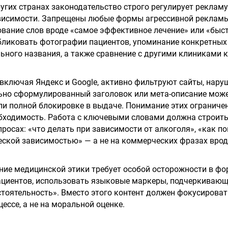
ругих странах законодательство строго регулирует рекламу
ависимости. Запрещены любые формы агрессивной реклам
ование слов вроде «самое эффективное лечение» или «быст
бликовать фотографии пациентов, упоминание конкретных 
ьного названия, а также сравнение с другими клиниками 
включая Яндекс и Google, активно фильтруют сайты, нару
ьно сформулированный заголовок или мета-описание може
и полной блокировке в выдаче. Понимание этих ограниче
бходимость. Работа с ключевыми словами должна строить
осах: «что делать при зависимости от алкоголя», «как п
еской зависимостью» — а не на коммерческих фразах врод
ние медицинской этики требует особой осторожности в фо
ациентов, использовать языковые маркеры, подчеркивающ
тоятельность». Вместо этого контент должен фокусироват
ессе, а не на моральной оценке.