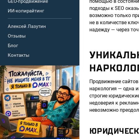
помощью в состоянии
GEO-продвижение
подходы к SEO оказ
ИИ-копирайтинг
возможно только при
не в количестве клю
Алексей Лазутин
надежду — через точ
Отзывы
Блог
УНИКАЛЬ
Контакты
НАРКОЛО
Продвижение сайтов 
наркология — одна и
строгие юридические
недоверия к реклам
невозможно преодол
ЮРИДИЧЕСК