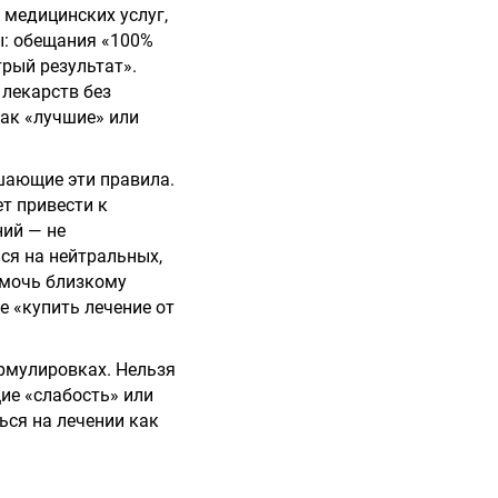
 медицинских услуг,
ы: обещания «100%
рый результат».
лекарств без
как «лучшие» или
шающие эти правила.
т привести к
ний — не
ся на нейтральных,
омочь близкому
е «купить лечение от
рмулировках. Нельзя
ие «слабость» или
ься на лечении как