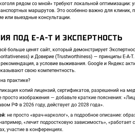
коголя рядом со мной» требуют локальной оптимизации: 
ранспортных маршрутов. Это особенно важно для клиник,
е или выездные консультации.
Я ПОД E-A-T И ЭКСПЕРТНОСТЬ
сё больше ценят сайт, который демонстрирует Экспертность
oritativeness) и Доверие (Trustworthiness) — принципы E-A-
о рекомендация, а условие выживания. Google и Яндекс ак
оказывают свою компетентность.
 на практике?
бликация копий лицензий, сертификатов, разрешений на м
е просто изображения — добавьте краткие пояснения: «Ли
ом РФ в 2026 году, действует до 2028 года».
ей
: не просто «врач-нарколог», а подробное описание: обра
например, «лечит подростковую зависимость», «работает с
х, участие в конференциях.