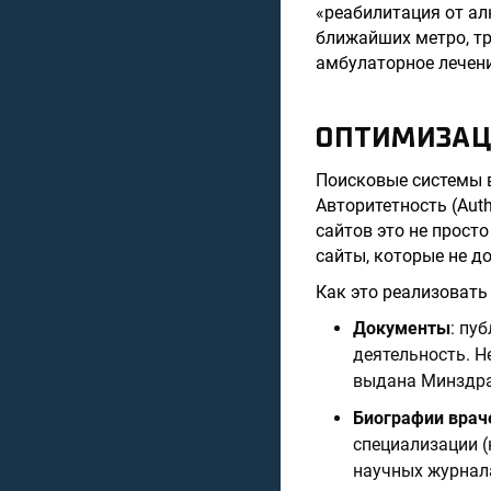
«реабилитация от ал
ближайших метро, т
амбулаторное лечени
ОПТИМИЗАЦИ
Поисковые системы в
Авторитетность (Auth
сайтов это не прост
сайты, которые не д
Как это реализовать
Документы
: пу
деятельность. Н
выдана Минздрав
Биографии врач
специализации (
научных журнала