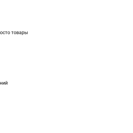
росто товары
ений