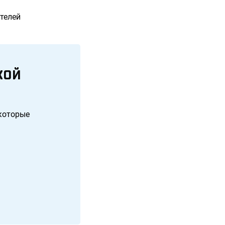
телей
КОЙ
 которые