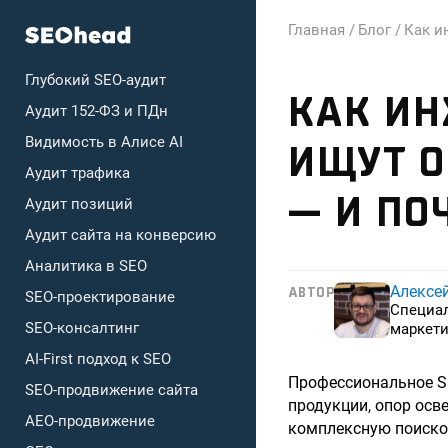
Главная /
Блог /
Как и
Глубокий SEO-аудит
КАК И
Аудит 152-ФЗ и ПДн
Видимость в Алисе AI
ИЩУТ О
Аудит трафика
— И ПО
Аудит позиций
Аудит сайта на конверсию
Аналитика в SEO
Алексе
АВТОР
SEO-проектирование
Специа
SEO-консалтинг
маркети
AI-First подход к SEO
Профессиональное S
SEO-продвижение сайта
продукции, опор осв
AEO-продвижение
комплексную поиско