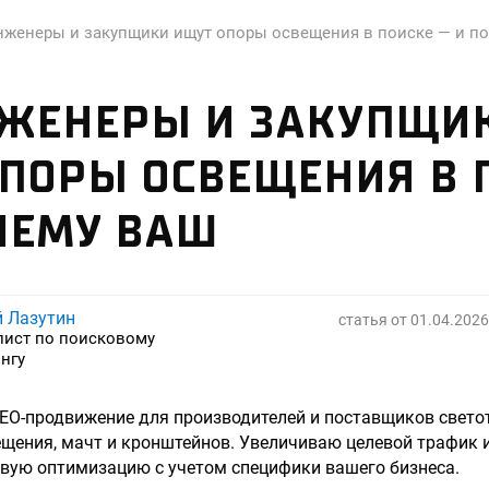
нженеры и закупщики ищут опоры освещения в поиске — и п
НЖЕНЕРЫ И ЗАКУПЩИ
ПОРЫ ОСВЕЩЕНИЯ В 
ЧЕМУ ВАШ
й Лазутин
статья от
01.04.2026
лист по поисковому
нгу
EO-продвижение для производителей и поставщиков свето
ещения, мачт и кронштейнов. Увеличиваю целевой трафик 
вую оптимизацию с учетом специфики вашего бизнеса.