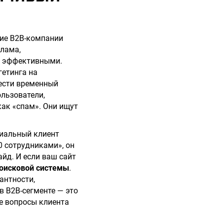
гие B2B-компании
клама,
ее эффективными.
гетинга на
нести временный
ользователи,
как «спам». Они ищут
циальный клиент
0 сотрудниками», он
айд. И если ваш сайт
поисковой системы
.
антности,
в B2B-сегменте — это
се вопросы клиента