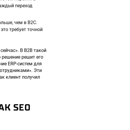
Каждый переход
ольше, чем в B2C.
это требует точной
сейчас». В B2B такой
о решение решит его
ние ERP-систем для
сотрудниками». Эти
как клиент получил
АК SEO