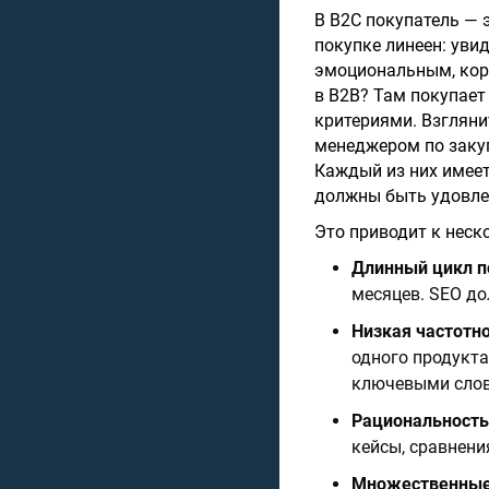
В B2C покупатель — э
покупке линеен: уви
эмоциональным, коро
в B2B? Там покупает
критериями. Взгляни
менеджером по закуп
Каждый из них имеет
должны быть удовлет
Это приводит к нес
Длинный цикл п
месяцев. SEO до
Низкая частотн
одного продукта
ключевыми сло
Рациональность
кейсы, сравнени
Множественные 