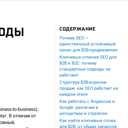
ХОДЫ
СОДЕРЖАНИЕ
Почему SEO —
единственный устойчивый
канал для B2B-продвижения
Ключевые отличия SEO для
B2B и B2C: почему
стандартные подходы не
работают
Структура B2B-воронки
продаж: как SEO работает на
каждом этапе
Как работать с Яндексом и
Google: различия в
ess-to-business),
алгоритмах и стратегии
уг. В отличие от
Как найти ключевые слова
ложный,
для B2B: от общих запросов