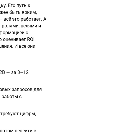
ку. Его путь к
лжен быть ярким,
 всё это работает. А
 ролями, целями и
нформацией с
 оценивает ROI.
ения. И все они
2B — за 3–12
ковых запросов для
й работы с
 требуют цифры,
 потом перейти в