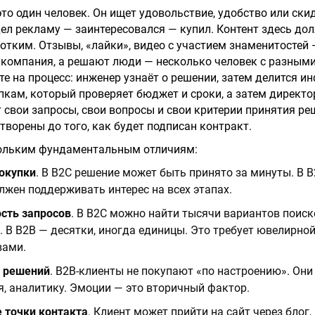
то один человек. Он ищет удовольствие, удобство или скид
дел рекламу — заинтересовался — купил. Контент здесь до
тким. Отзывы, «лайки», видео с участием знаменитостей —
 компания, а решают люди — несколько человек с разными
те на процесс: инженер узнаёт о решении, затем делится и
кам, который проверяет бюджет и сроки, а затем директор
 свои запросы, свои вопросы и свои критерии принятия реш
ворены до того, как будет подписан контракт.
кольким фундаментальным отличиям:
окупки
. В B2C решение может быть принято за минуты. В B
лжен поддерживать интерес на всех этапах.
ость запросов
. В B2C можно найти тысячи вариантов поис
. В B2B — десятки, иногда единицы. Это требует ювелирно
вами.
 решений
. B2B-клиенты не покупают «по настроению». Они
я, аналитику. Эмоции — это вторичный фактор.
точки контакта
. Клиент может прийти на сайт через блог,