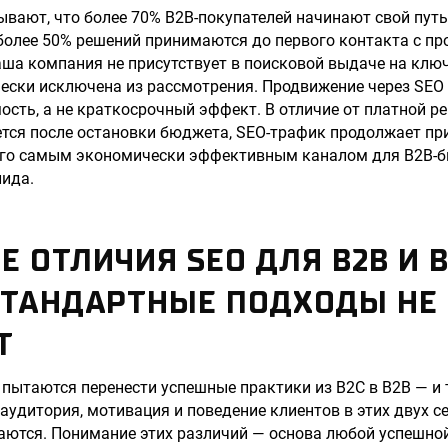
вают, что более 70% B2B-покупателей начинают свой путь
 более 50% решений принимаются до первого контакта с пр
ваша компания не присутствует в поисковой выдаче на клю
чески исключена из рассмотрения. Продвижение через SEO 
сть, а не краткосрочный эффект. В отличие от платной ре
тся после остановки бюджета, SEO-трафик продолжает пр
его самым экономически эффективным каналом для B2B-би
лида.
 ОТЛИЧИЯ SEO ДЛЯ B2B И B
СТАНДАРТНЫЕ ПОДХОДЫ НЕ
Т
пытаются перенести успешные практики из B2C в B2B — и т
аудитория, мотивация и поведение клиентов в этих двух с
ются. Понимание этих различий — основа любой успешной