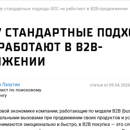
у стандартные подходы B2C не работают в B2B-продвижении
У СТАНДАРТНЫЕ ПОД
 РАБОТАЮТ В B2B-
ИЖЕНИИ
й Лазутин
статья от
05.04.2026
лист по поисковому
нгу
вой экономике компании, работающие по модели B2B (busin
альными вызовами при продвижении своих продуктов и усл
инимаются эмоционально и быстро, в B2B покупка — это с