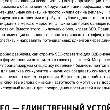
с, затрагивающий несколько лиц внутри организации. Реш
граммного обеспечения, оборудования или профессиональ
тенциальные клиенты не просто «кликают» на рекламу — 
тируются с коллегами и требуют глубоких доказательств 
иционные методы маркетинга, такие как яркие баннеры и
работают. Вместо этого — ключевую роль играет SEO. Прав
 оптимизации позволяет не просто привлекать трафик, а 
пертизу и направлять потенциальных клиентов через дли
дробно разберём, как строить SEO-стратегию для B2B-бизн
о формирования авторитета в глазах решателей. Мы расс
, проанализируем специфику поведения бизнес-клиентов в
для анализа конкурентов и научимся создавать контент, 
, а реально влияет на решения. Вы узнаете, как работать 
у ключевые слова с низкой частотностью могут быть доро
экспертный контент для превращения посетителей в лояль
SEO — ЕДИНСТВЕННЫЙ УСТ