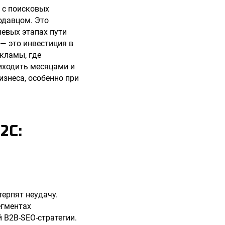
 с поисковых
одавцом. Это
чевых этапах пути
— это инвестиция в
кламы, где
иходить месяцами и
знеса, особенно при
2C:
ерпят неудачу.
егментах
 B2B-SEO-стратегии.