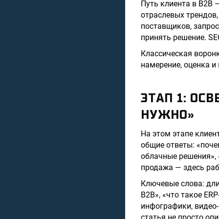
Путь клиента в B2B 
отраслевых трендов,
поставщиков, запрос
принять решение. SE
Классическая воронк
намерение, оценка и
ЭТАП 1: ОС
НУЖНО»
На этом этапе клиент
общие ответы: «почем
облачные решения», 
продажа — здесь раб
Ключевые слова: дли
B2B», «что такое ERP
инфографики, видео-
статья не просто оп