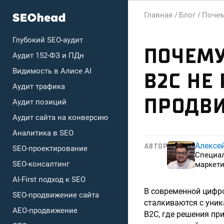
Главная /
Блог /
Почем
Глубокий SEO-аудит
ПОЧЕМ
Аудит 152-ФЗ и ПДн
Видимость в Алисе AI
B2C НЕ
Аудит трафика
ПРОДВ
Аудит позиций
Аудит сайта на конверсию
Аналитика в SEO
Алексе
АВТОР
SEO-проектирование
Специа
SEO-консалтинг
маркети
AI-First подход к SEO
В современной цифро
SEO-продвижение сайта
сталкиваются с уник
AEO-продвижение
B2C, где решения пр