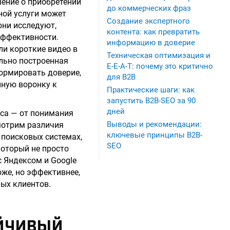
ение о приобретении
до коммерческих фраз
ной услуги может
Создание экспертного
они исследуют,
контента: как превратить
эффективности.
информацию в доверие
ли короткие видео в
Техническая оптимизация и
ильно построенная
E-E-A-T: почему это критично
формировать доверие,
для B2B
нную воронку к
Практические шаги: как
запустить B2B-SEO за 90
дней
еса — от понимания
Выводы и рекомендации:
мотрим различия
ключевые принципы B2B-
 поисковых системах,
SEO
который не просто
с Яндексом и Google
же, но эффективнее,
ных клиентов.
ОЙЧИВЫЙ