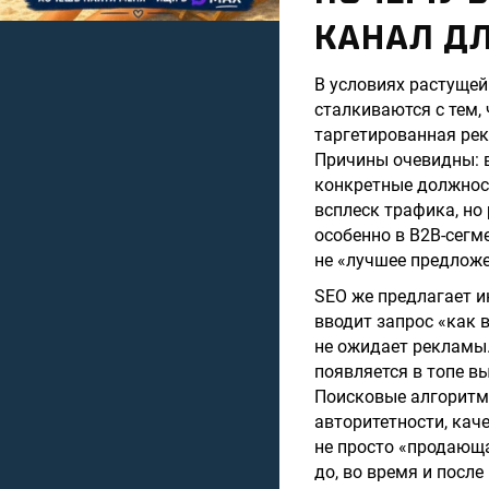
КАНАЛ Д
В условиях растущей
сталкиваются с тем,
таргетированная рек
Причины очевидны: в
конкретные должност
всплеск трафика, но
особенно в B2B-сегм
не «лучшее предложе
SEO же предлагает и
вводит запрос «как 
не ожидает рекламы. 
появляется в топе вы
Поисковые алгоритм
авторитетности, кач
не просто «продающа
до, во время и после