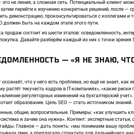
— это не линия, а сложная сеть. Потенциальный клиент мож
 затем перейти к изучению конкретных решений, после — с
ить демонстрацию, проконсультироваться с коллегами и 
O должен быть на каждом этапе этого пути.
а продаж состоит из шести этапов: осведомленность, инте
 покупка. Давайте разберём каждый из них с точки зрения 
ВЕДОМЛЕННОСТЬ — «Я НЕ ЗНАЮ, ЧТ
 осознаёт, что у него есть проблема, но ещё не знает, как 
у растёт текучесть кадров в IT-компаниях», «какие риски 
«влияние регуляторных изменений на бухгалтерский учет».
отает образование. Цель SEO — стать источником знаний.
нные, общие, вопросительные. Примеры: «как улучшить кл
-система и зачем она нужна». Контент: экспертные статьи, 
гайды. Главное — дать понять: «мы понимаем вашу пробле
исывала тему, а предлагала структуру для дальнейшего ана