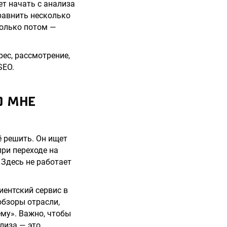
ет начать с анализа
равнить несколько
только потом —
рес, рассмотрение,
SEO.
О МНЕ
её решить. Он ищет
при переходе на
 Здесь не работает
иентский сервис в
обзоры отрасли,
му». Важно, чтобы
лиза — это