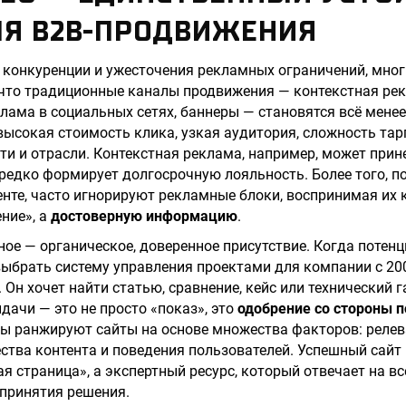
ЛЯ B2B-ПРОДВИЖЕНИЯ
 конкуренции и ужесточения рекламных ограничений, мно
 что традиционные каналы продвижения — контекстная ре
лама в социальных сетях, баннеры — становятся всё мен
ысокая стоимость клика, узкая аудитория, сложность тар
и и отрасли. Контекстная реклама, например, может при
 редко формирует долгосрочную лояльность. Более того, п
енте, часто игнорируют рекламные блоки, воспринимая их 
ние», а
достоверную информацию
.
ное — органическое, доверенное присутствие. Когда потен
выбрать систему управления проектами для компании с 20
Он хочет найти статью, сравнение, кейс или технический г
дачи — это не просто «показ», это
одобрение со стороны 
ы ранжируют сайты на основе множества факторов: релев
ества контента и поведения пользователей. Успешный сайт 
я страница», а экспертный ресурс, который отвечает на в
 принятия решения.