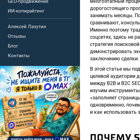
многоэтапный процес
GEO-продвижение
дорогостоящего про
ИИ-копирайтинг
занимать месяцы. По
сравнивают, консуль
Алексей Лазутин
Именно поэтому трад
Отзывы
соцсетях, здесь не 
стратегия поисковой
Блог
демонстрировать экс
Контакты
заключению сделки.
В этой статье мы по
целевой аудитории д
между B2B и B2C SEO
изучим инструменты 
«заполняет страницы»
одновременно, почем
и как использовать 
ПОЧЕМУ 