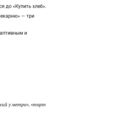
ся до «Купить хлеб».
 пекарню» — три
даптивным и
ежий у метро»
«торт
,