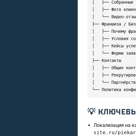
│   ├── Собранные 
│   ├── Фото клиен
│   └── Видео-отзы
├── Франшиза / Биз
│   ├── Почему фра
│   ├── Условия со
│   ├── Кейсы успе
│   └── Форма заявк
├── Контакты

│   ├── Общие конт
│   ├── Рекрутиров
│   └── Партнёрств
└── Политика конфи
💡 КЛЮЧЕВ
Локализация на к
site.ru/piekar