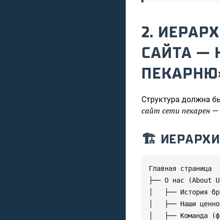
2. ИЕРАР
САЙТА —
ПЕКАРНЮ
Структура должна б
сайт сети пекарен
— 
🏗️ ИЕРАРХ
Главная страница

├── О нас (About Us
│   ├── История бр
│   ├── Наши ценно
│   ├── Команда (ф