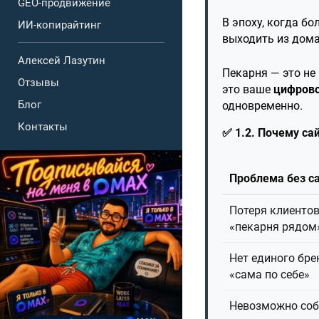
GEO-продвижение
В эпоху, когда б
ИИ-копирайтинг
выходить из дом
Алексей Лазутин
Пекарня — это не
Отзывы
это ваше
цифрово
Блог
одновременно.
Контакты
✅ 1.2. Почему са
Проблема без с
Потеря клиентов
«пекарня рядом»
Нет единого бре
«сама по себе»
Невозможно соб