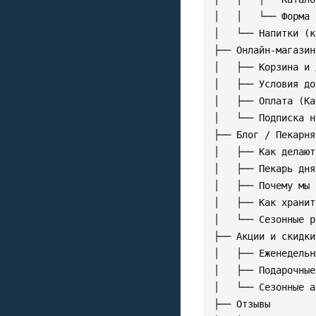
│   │   └── Форма 
│   └── Напитки (к
├── Онлайн-магазин

│   ├── Корзина и 
│   ├── Условия до
│   ├── Оплата (Ка
│   └── Подписка н
├── Блог / Пекарня
│   ├── Как делают
│   ├── Пекарь дня

│   ├── Почему мы 
│   ├── Как хранит
│   └── Сезонные р
├── Акции и скидки

│   ├── Еженедельн
│   ├── Подарочные
│   └── Сезонные а
├── Отзывы
