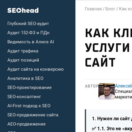
Главная /
Блог /
Как к
Глубокий SEO-аудит
КАК КЛ
Аудит 152-ФЗ и ПДн
Видимость в Алисе AI
УСЛУГИ
Аудит трафика
САЙТ
Аудит позиций
Аудит сайта на конверсию
Аналитика в SEO
Алексе
АВТОР
SEO-проектирование
Специа
SEO-консалтинг
маркети
AI-First подход к SEO
SEO-продвижение сайта
1. Нужен ли сайт 
AEO-продвижение
✅ 1.1. Это не «в