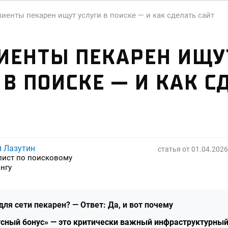
лиенты пекарен ищут услуги в поиске — и как сделать сайт
ИЕНТЫ ПЕКАРЕН ИЩУ
 В ПОИСКЕ — И КАК С
й Лазутин
статья от
01.04.2026
лист по поисковому
нгу
для сети пекарен? — Ответ: Да, и вот почему
кусный бонус» — это критически важный инфраструктурны