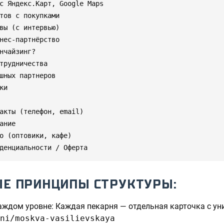
с Яндекс.Карт, Google Maps

тов с покупками

вы (с интервью)

нес-партнёрство

нчайзинг?

трудничества

шных партнеров

и

акты (телефон, email)

ание

о (оптовики, кафе)

денциальности / Оферта
ЫЕ ПРИНЦИПЫ СТРУКТУРЫ:
аждом уровне: Каждая пекарня — отдельная карточка с у
ni/moskva-vasilievskaya