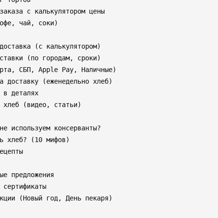
заказа с калькулятором цены

офе, чай, соки)

доставка (с калькулятором)

ставки (по городам, сроки)

рта, СБП, Apple Pay, Наличные)

а доставку (еженедельно хлеб)

 в деталях

 хлеб (видео, статьи)

не используем консерванты?

ь хлеб? (10 мифов)

ецепты

ые предложения

 сертификаты

кции (Новый год, День пекаря)
