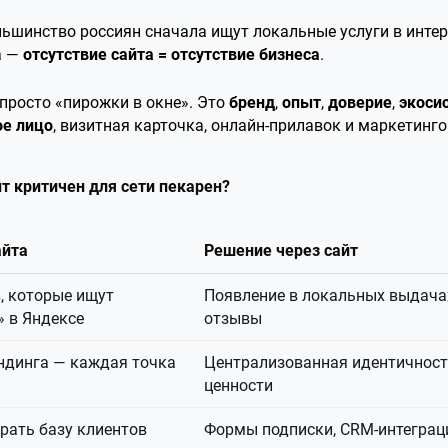
ольшинство россиян сначала ищут локальные услуги в интер
а —
отсутствие сайта = отсутствие бизнеса
.
 просто «пирожки в окне». Это
бренд
,
опыт
,
доверие
,
экоси
е лицо
, визитная карточка, онлайн-прилавок и маркетинг
йт критичен для сети пекарен?
айта
Решение через сайт
, которые ищут
Появление в локальных выдачах
 в Яндексе
отзывы
ндинга — каждая точка
Централизованная идентичность:
ценности
рать базу клиентов
Формы подписки, CRM-интеграция