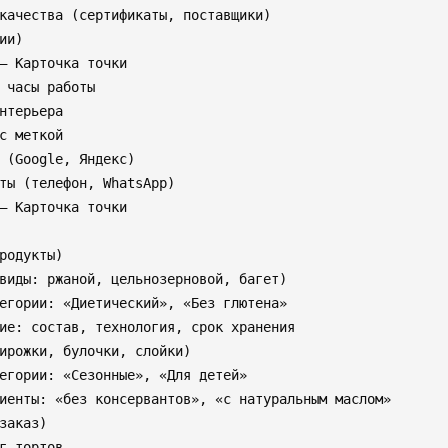
качества (сертификаты, поставщики)

ии)

— Карточка точки

 часы работы

нтерьера

с меткой

 (Google, Яндекс)

ты (телефон, WhatsApp)

— Карточка точки

родукты)

виды: ржаной, цельнозерновой, багет)

егории: «Диетический», «Без глютена»

ие: состав, технология, срок хранения

ирожки, булочки, слойки)

егории: «Сезонные», «Для детей»

иенты: «без консервантов», «с натуральным маслом»

заказ)

г тортов
