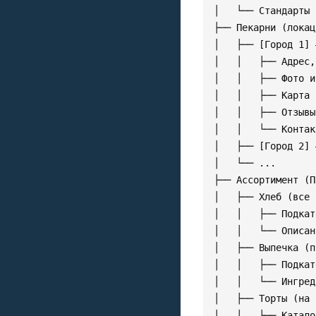
│   └── Стандарты 
├── Пекарни (локац
│   ├── [Город 1] 
│   │   ├── Адрес,
│   │   ├── Фото и
│   │   ├── Карта 
│   │   ├── Отзывы
│   │   └── Контак
│   ├── [Город 2] 
│   └── ...

├── Ассортимент (П
│   ├── Хлеб (все 
│   │   ├── Подкат
│   │   └── Описан
│   ├── Выпечка (п
│   │   ├── Подкат
│   │   └── Ингред
│   ├── Торты (на 
│   │   ├── Катало