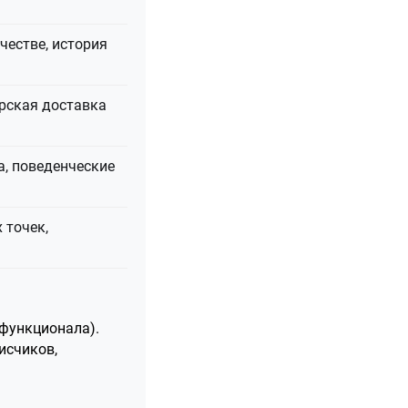
честве, история
ерская доставка
ка, поведенческие
 точек,
 функционала).
исчиков,