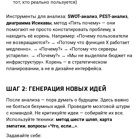
тот, кто реально пользуется)
Инструменты для анализа:
SWOT-анализ
,
PEST-анализ
,
диаграмма Исикавы
, метод «Пять почему» — они
помогают не просто констатировать проблему, а
находить её корень. Например: «Почему пользователи
не возвращаются?» → «Потому что функция X работает
медленно». → «Почему?» → «Потому что серверы
устарели». → «Почему?» → «Мы не выделяли бюджет на
инфраструктуру». Корень — в стратегическом
планировании, а не в дизайне интерфейса.
ШАГ 2: ГЕНЕРАЦИЯ НОВЫХ ИДЕЙ
После анализа — пора думать о будущем. Здесь важно
не бояться безумных идей. Проведите мозговой штурм
с командой. Не критикуйте идеи — собирайте их все.
Используйте техники:
метод шести шляп
,
карта
эмпатии
,
вопросы «Что, если…»
.
Задавайте себе: