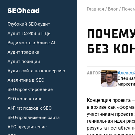
Главная /
Блог /
Почем
Глубокий SEO-аудит
ПОЧЕМУ
Аудит 152-ФЗ и ПДн
Видимость в Алисе AI
БЕЗ КО
Аудит трафика
Аудит позиций
Аудит сайта на конверсию
Алексе
АВТОР
Специа
Аналитика в SEO
маркети
SEO-проектирование
SEO-консалтинг
Концепция проекта —
в архиве как «форма
AI-First подход к SEO
участникам проекта:
SEO-продвижение сайта
гениальная идея рис
AEO-продвижение
результат остаётся 
становится конкрет