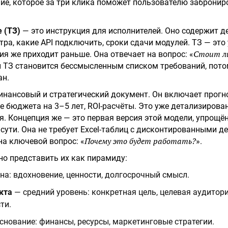
е, которое за три клика поможет пользователю забронир
 (ТЗ)
— это инструкция для исполнителей. Оно содержит де
тра, какие API подключить, сроки сдачи модулей. ТЗ — это
Стоит ли
ия же приходит раньше. Она отвечает на вопрос: «
и ТЗ становится бессмысленным списком требований, пото
ан.
инансовый и стратегический документ. Он включает прогн
е бюджета на 3–5 лет, ROI-расчёты. Это уже детализирова
я. Концепция же — это первая версия этой модели, упрощё
сути. Она не требует Excel-таблиц с дисконтированными 
Почему это будет работать?
на ключевой вопрос: «
».
о представить их как пирамиду:
а: вдохновение, ценности, долгосрочный смысл.
кта
— средний уровень: конкретная цель, целевая аудитори
ти.
снование: финансы, ресурсы, маркетинговые стратегии.