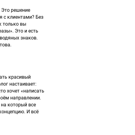
? Это решение
 с клиентами? Без
к только вы
разы». Это и есть
 водяных знаков.
това.
лать красивый
лог настаивает:
то хочет «написать
воём направлении.
 на который все
концепцию. И всё