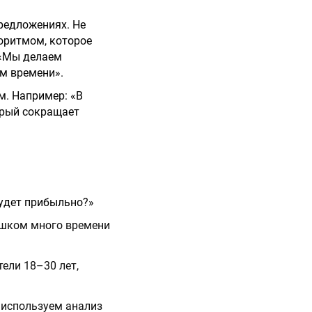
редложениях. Не
оритмом, которое
 «Мы делаем
м времени».
м. Например: «В
орый сокращает
будет прибыльно?»
ишком много времени
ели 18–30 лет,
используем анализ