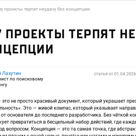
у проекты терпят неудачу без концепции
 ПРОЕКТЫ ТЕРПЯТ Н
НЦЕПЦИИ
й Лазутин
статья от
01.04.2026
лист по поисковому
нгу
 это не просто красивый документ, который украшает пре
льность». Это — живой компас, который указывает направ
 от основателя до последнего разработчика. Без чёткой к
кует превратиться в бесцельный набор действий, где кажды
под вопросом. Концепция — это та самая точка, где абстра
ным планом с ясной целью, понятными шагами и измеримы