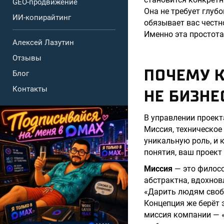
GEO-продвижение
Она не требует глуб
ИИ-копирайтинг
обязывает вас честн
Именно эта простота
Алексей Лазутин
Отзывы
ПОЧЕМУ К
Блог
Контакты
НЕ БИЗНЕ
В управлении проект
Миссия, техническое
уникальную роль, и к
понятия, ваш проект
Миссия
— это филосо
абстрактна, вдохнов
«Дарить людям свобо
Концепция же берёт 
миссия компании — «