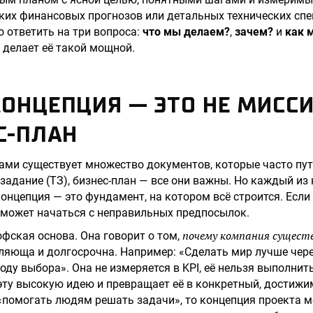
оких финансовых прогнозов или детальных технических спе
о ответить на три вопроса:
что мы делаем?
,
зачем?
и
как 
 делает её такой мощной.
ОНЦЕПЦИЯ — ЭТО НЕ МИССИЯ
С-ПЛАН
ами существует множество документов, которые часто пут
 задание (ТЗ), бизнес-план — все они важны. Но каждый из
онцепция — это фундамент, на котором всё строится. Если 
 может начаться с неправильных предпосылок.
почему компания сущест
фская основа. Она говорит о том,
ляюща и долгосрочна. Например: «Сделать мир лучше чере
ду выбора». Она не измеряется в KPI, её нельзя выполнить
эту высокую идею и превращает её в конкретный, достижи
помогать людям решать задачи», то концепция проекта м