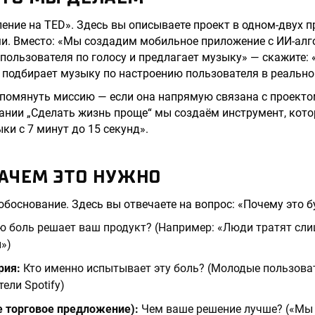
ение на TED». Здесь вы описываете проект в одном-двух п
и. Вместо: «Мы создадим мобильное приложение с ИИ-алг
пользователя по голосу и предлагает музыку» — скажите:
 подбирает музыку по настроению пользователя в реально
упомянуть миссию — если она напрямую связана с проекто
ании „Сделать жизнь проще“ мы создаём инструмент, кот
ки с 7 минут до 15 секунд».
 ЗАЧЕМ ЭТО НУЖНО
обоснование. Здесь вы отвечаете на вопрос: «Почему это 
 боль решает ваш продукт? (Например: «Люди тратят сл
»)
рия:
Кто именно испытывает эту боль? (Молодые пользоват
ели Spotify)
е торговое предложение):
Чем ваше решение лучше? («Мы 