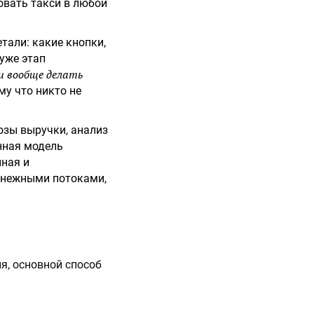
овать такси в любой
тали: какие кнопки,
 уже этап
 вообще делать
му что никто не
озы выручки, анализ
нная модель
нная и
денежными потоками,
я, основной способ