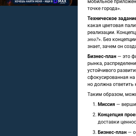
мобильное приложени
точке города».
Техническое задание
какая цветовая пали
реализации. Концепц
это?
». Без концепци
знает, зачем он созд
Бизнес-план
— это ф
рынка, распределени
устойчивого развити
сфокусированная на 
но должна ответить 
Таким образом, можн
Миссия
— вершин
Концепция прое
доставки ценнос
Бизнес-план
— о