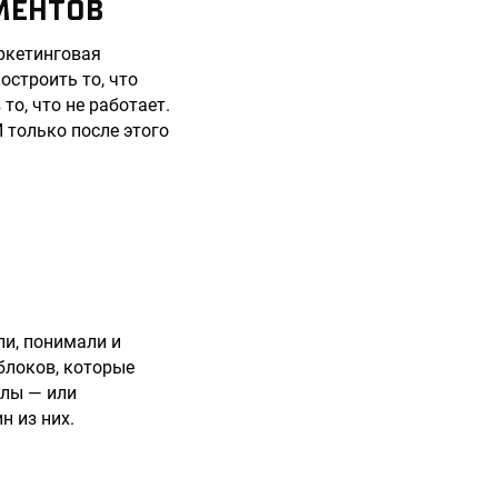
МЕНТОВ
аркетинговая
остроить то, что
то, что не работает.
И только после этого
ли, понимали и
блоков, которые
елы — или
н из них.