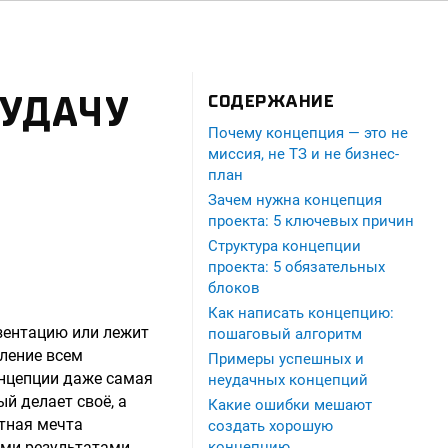
ЕУДАЧУ
СОДЕРЖАНИЕ
Почему концепция — это не
миссия, не ТЗ и не бизнес-
план
Зачем нужна концепция
проекта: 5 ключевых причин
Структура концепции
проекта: 5 обязательных
блоков
Как написать концепцию:
зентацию или лежит
пошаговый алгоритм
ление всем
Примеры успешных и
онцепции даже самая
неудачных концепций
й делает своё, а
Какие ошибки мешают
ктная мечта
создать хорошую
ми результатами.
концепцию