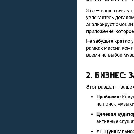
Это — ваше «выступл
увлекайтесь деталям
анализирует эмоции 
приложение, которое
Не забудьте кратко 
рамках миссии комп
время на выбор музы
2. БИЗНЕС:
Этот раздел — ваше 
Проблема:
Какую
на поиск музыки
Целевая аудито
активные слушат
УТП (уникально