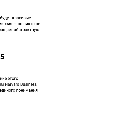
 будут красивые
иссия — но никто не
вращает абстрактную
5
ние этого
м Harvard Business
я единого понимания