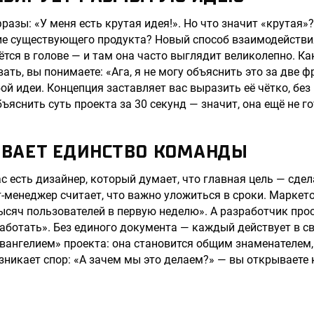
разы: «У меня есть крутая идея!». Но что значит «крутая»
е существующего продукта? Новый способ взаимодействия
ётся в голове — и там она часто выглядит великолепно. Ка
ать, вы понимаете: «Ага, я не могу объяснить это за две ф
ой идеи. Концепция заставляет вас выразить её чётко, без
ъяснить суть проекта за 30 секунд — значит, она ещё не го
ЧИВАЕТ ЕДИНСТВО КОМАНДЫ
ас есть дизайнер, который думает, что главная цель — сде
-менеджер считает, что важно уложиться в сроки. Маркето
ысяч пользователей в первую неделю». А разработчик прос
работать». Без единого документа — каждый действует в с
вангелием» проекта: она становится общим знаменателем,
зникает спор: «А зачем мы это делаем?» — вы открываете 