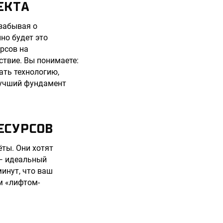
ЕКТА
забывая о
но будет это
урсов на
твие. Вы понимаете:
дать технологию,
 лучший фундамент
ЕСУРСОВ
ёты. Они хотят
 — идеальный
минут, что ваш
м «лифтом-