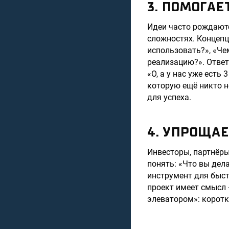
3. ПОМОГАЕ
Идеи часто рождают
сложностях. Концепц
использовать?», «Че
реализацию?». Ответ
«О, а у нас уже есть
которую ещё никто н
для успеха.
4. УПРОЩАЕ
Инвесторы, партнёры
понять: «Что вы дел
инструмент для быст
проект имеет смысл 
элеватором»: коротко