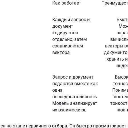
Как работает
Преимущес
Каждый запрос и
Быст
документ
Мож
кодируются
зара
отдельно, затем
вычисл
сравниваются
векторы в
вектора
документо
хранить и
инде
Запрос и документ
Высо
подаются вместе как
точнос
одна
Поним
последовательность.
контек
Модель анализирует
тонкост
их взаимосвязь
нюан
ется на этапе первичного отбора. Он быстро просматривае