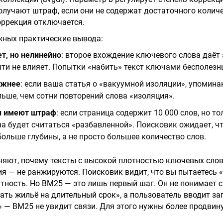
лучают штраф, если они не содержат достаточного колич
оррекция отключается.
жных практические вывода:
т, но нелинейно
: второе вхождение ключевого слова даёт
ти не влияет. Попытки «набить» текст ключами бесполезн
ажнее
: если ваша статья о «вакуумной изоляции», упомина
льше, чем сотни повторений слова «изоляция».
ы имеют штраф
: если страница содержит 10 000 слов, но то
а будет считаться «разбавленной». Поисковик ожидает, ч
больше глубины, а не просто большее количество слов.
яют, почему тексты с высокой плотностью ключевых слов
я — не ранжируются. Поисковик видит, что вы пытаетесь 
нтность. Но BM25 — это лишь первый шаг. Он не понимает 
ать жильё на длительный срок», а пользователь вводит за
» — BM25 не увидит связи. Для этого нужны более продвин