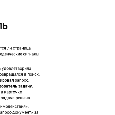
ЛЬ
тся ли страница
веденческие сигналы
а удовлетворила
возвращался в поиск.
ировал запрос.
зователь задачу
.
 в карточке
: задача решена.
аимодействия».
запрос-документ» за