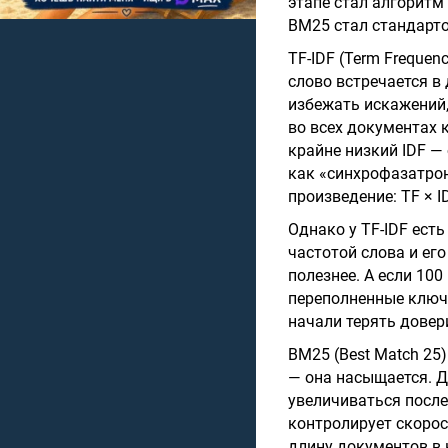
этапе стал алгоритм
BM25 стал стандарто
TF-IDF (Term Frequen
слово встречается в
избежать искажений,
во всех документах к
крайне низкий IDF — 
как «синхрофазатрон
произведение: TF × ID
Однако у TF-IDF ест
частотой слова и его
полезнее. А если 100
переполненные ключ
начали терять довер
BM25 (Best Match 25)
— она насыщается. Да
увеличиваться после
контролирует скорос
длину документов в к