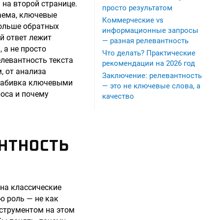
 на второй странице.
просто результатом
таема, ключевые
Коммерческие vs
больше обратных
информационные запросы
й ответ лежит
— разная релевантность
 а не просто
Что делать? Практические
елевантность текста
рекомендации на 2026 год
, от анализа
Заключение: релевантность
 набивка ключевыми
— это не ключевые слова, а
роса и почему
качество
АНТНОСТЬ
 на классические
ю роль — не как
нструментом на этом