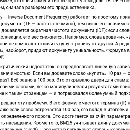
 BM25, который заменил более простую модель TF-IDF. Что
м, сначала разберём его предшественника.
cy – Inverse Document Frequency) работает по простому при
 документе (TF — частота термина), тем выше его значимос
 добавляется обратная частота документа (IDF): если слов
оллекции, его вес снижается. Например, слова вроде «и», «
они не помогают отличить одну страницу от другой. А редк
», наоборот, придают документу уникальность. Формула 
F.
ь критический недостаток: он предполагает линейную зав
 значимостью. Если вы добавите слово «купить» 10 раз — о
 раз? Всё равно в 100 раз. Это открывало двери для спама:
евыми словами, легко манипулировали результатами поис
ие к таким страницам — и потребовался более умный подх
 решает эту проблему. В его формуле частота термина (tf) 
же если слово встречается 100 раз, его вклад в итоговый 
 определённого порога. Это достигается за счёт параметра
ть насыщения. Кроме того, BM25 учитывает длину докумен
оллекции (avgdl). Параметр b регулирует степень коррекци