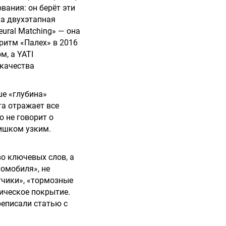
вания: он берёт эти
та двухэтапная
ural Matching» — она
ритм «Палех» в 2016
м, а YATI
 качества
е «глубина»
та отражает все
 не говорит о
лишком узким.
о ключевых слов, а
томобиля», не
тчики», «тормозные
ическое покрытие.
реписали статью с