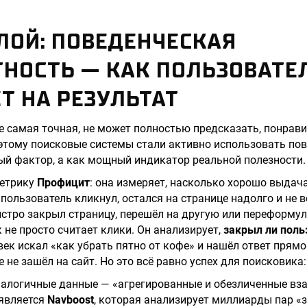
ЛОЙ: ПОВЕДЕНЧЕСКАЯ
НОСТЬ — КАК ПОЛЬЗОВАТЕ
Т НА РЕЗУЛЬТАТ
е самая точная, не может полностью предсказать, понрави
этому поисковые системы стали активно использовать по
ый фактор, а как мощный индикатор реальной полезности.
метрику
Профицит
: она измеряет, насколько хорошо выдач
 пользователь кликнул, остался на странице надолго и не 
ыстро закрыл страницу, перешёл на другую или переформул
 не просто считает клики. Он анализирует,
закрыл ли поль
век искал «как убрать пятно от кофе» и нашёл ответ прямо
 не зашёл на сайт. Но это всё равно успех для поисковика
налогичные данные — «агрегированные и обезличенные вз
 является
Navboost
, которая анализирует миллиарды пар «