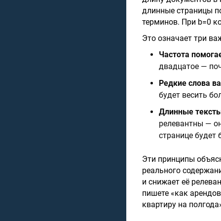
длинные страницы по
терминов. При b=0 к
Это означает три ва
Частота помогае
двадцатое — поч
Редкие слова в
будет весить бо
Длинные текст
релевантны — он
странице будет 
Эти принципы объясн
реального содержани
и снижает её релева
пишете «как арендов
квартиру на полгода