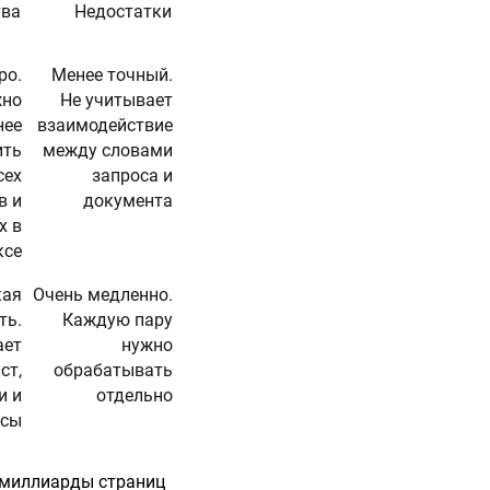
тва
Недостатки
ро.
Менее точный.
но
Не учитывает
нее
взаимодействие
ить
между словами
сех
запроса и
в и
документа
х в
ксе
кая
Очень медленно.
ть.
Каждую пару
ает
нужно
ст,
обрабатывать
и и
отдельно
сы
т миллиарды страниц