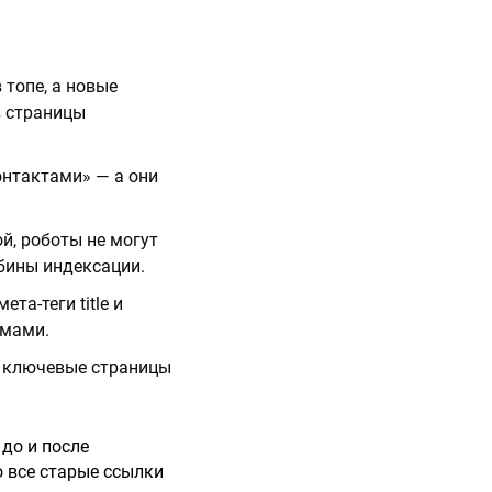
 топе, а новые
в страницы
онтактами» — а они
ой, роботы не могут
бины индексации.
та-теги title и
емами.
на ключевые страницы
до и после
о все старые ссылки