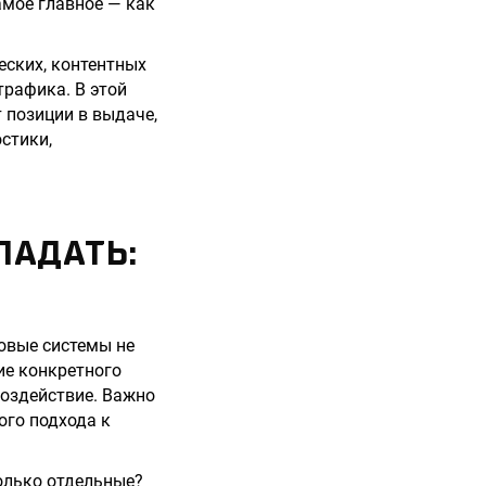
амое главное — как
еских, контентных
трафика. В этой
 позиции в выдаче,
стики,
ПАДАТЬ:
ковые системы не
ие конкретного
воздействие. Важно
ого подхода к
олько отдельные?