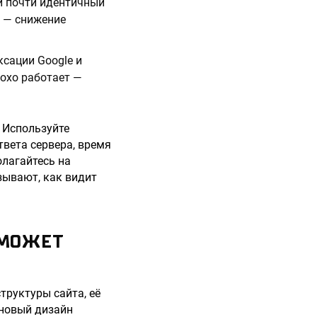
и почти идентичный
е — снижение
ексации Google и
охо работает —
 Используйте
твета сервера, время
олагайтесь на
зывают, как видит
 МОЖЕТ
труктуры сайта, её
 новый дизайн