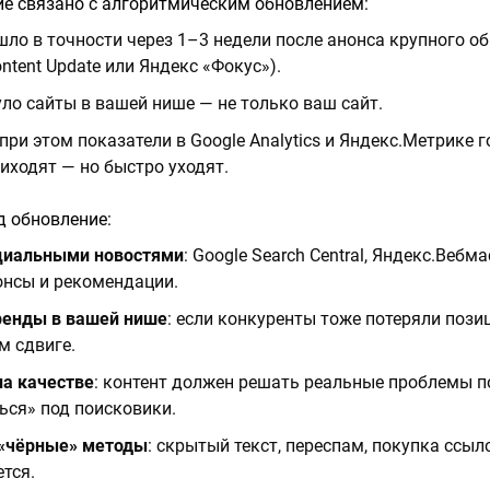
ие связано с алгоритмическим обновлением:
ло в точности через 1–3 недели после анонса крупного о
ontent Update или Яндекс «Фокус»).
ло сайты в вашей нише — не только ваш сайт.
при этом показатели в Google Analytics и Яндекс.Метрике г
иходят — но быстро уходят.
д обновление:
циальными новостями
: Google Search Central, Яндекс.Вебм
онсы и рекомендации.
ренды в вашей нише
: если конкуренты тоже потеряли пози
м сдвиге.
на качестве
: контент должен решать реальные проблемы по
ься» под поисковики.
 «чёрные» методы
: скрытый текст, переспам, покупка ссыл
ется.