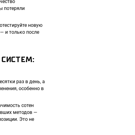
ичество
ы потеряли
ротестируйте новую
 — и только после
СИСТЕМ:
сятки раз в день, а
енения, особенно в
ачимость сотен
евших методов —
озиции. Это не