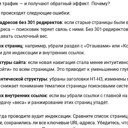
и трафик — и получают обратный эффект. Почему?
о происходят следующие ошибки:
адресов без 301 редиректов
: если старые страницы были в
реса — поисковик теряет связь с ними. Без 301-редиректо
авать ссылочный вес.
х страниц
: например, убрали раздел с «Отзывами» или «К
 для индексации и внутренних ссылок.
ктуры сайта
: если новая навигация стала менее интуитивн
ойти» по всем страницам. Это приводит к уменьшению глу
нтической структуры
: убраны заголовки H1-H3, изменены ме
то снижает понимание тематики страницы поисковыми сист
х внутренних ссылок
: если вы убрали ссылки с главной 
едачу «веса» и ранжирование этих страниц упадёт.
гда проводите аудит индексации. Сравните список страниц 
е, сохранились ли все ключевые URL-адреса. Убедитесь, чт