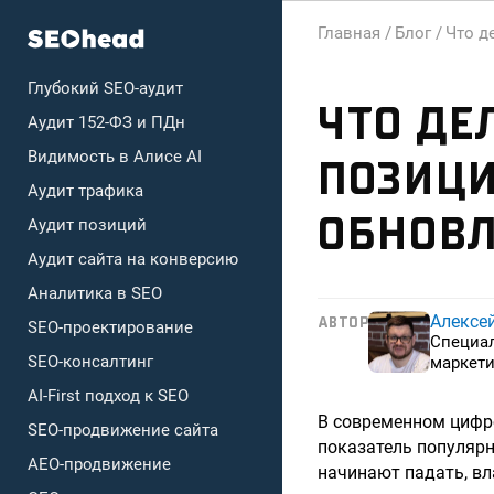
Главная /
Блог /
Что д
Глубокий SEO-аудит
ЧТО ДЕ
Аудит 152-ФЗ и ПДн
Видимость в Алисе AI
ПОЗИЦИ
Аудит трафика
ОБНОВ
Аудит позиций
Аудит сайта на конверсию
Аналитика в SEO
Алексе
АВТОР
SEO-проектирование
Специа
SEO-консалтинг
маркети
AI-First подход к SEO
В современном цифро
SEO-продвижение сайта
показатель популярн
AEO-продвижение
начинают падать, вл