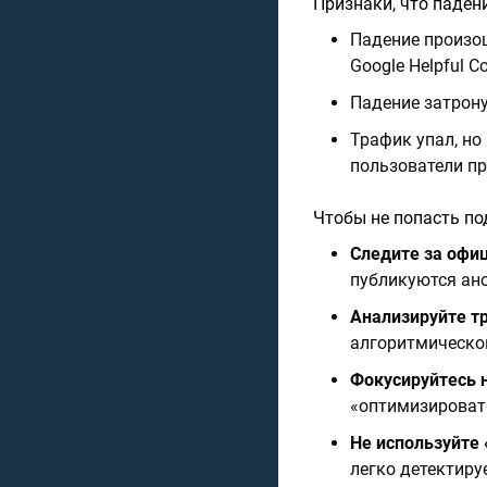
Признаки, что паден
Падение произош
Google Helpful C
Падение затрону
Трафик упал, но 
пользователи пр
Чтобы не попасть по
Следите за офи
публикуются ан
Анализируйте т
алгоритмическо
Фокусируйтесь 
«оптимизироват
Не используйте
легко детектиру