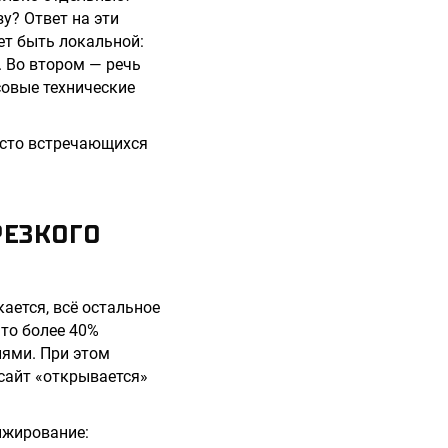
у? Ответ на эти
ет быть локальной:
. Во втором — речь
совые технические
асто встречающихся
РЕЗКОГО
ается, всё остальное
что более 40%
иями. При этом
 сайт «открывается»
нжирование: