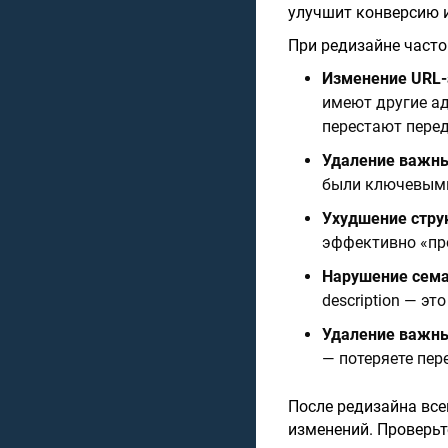
улучшит конверсию 
При редизайне част
Изменение URL-
имеют другие ад
перестают перед
Удаление важны
были ключевыми
Ухудшение стру
эффективно «пр
Нарушение сема
description — э
Удаление важны
— потеряете пер
После редизайна все
изменений. Проверьт