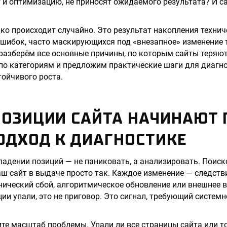
 и оптимизацию, не приносят ожидаемого результата? И с
ко происходит случайно. Это результат накопления технич
ошибок, часто маскирующихся под «внезапное» изменение 
разберём все основные причины, по которым сайты теряют
по категориям и предложим практические шаги для диагно
тойчивого роста.
ОЗИЦИИ САЙТА НАЧИНАЮТ 
ОДХОД К ДИАГНОСТИКЕ
падении позиций — не паниковать, а анализировать. Поис
ш сайт в выдаче просто так. Каждое изменение — следств
хнический сбой, алгоритмическое обновление или внешнее 
ии упали, это не приговор. Это сигнал, требующий системн
те масштаб проблемы. Упали ли все страницы сайта или т