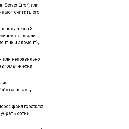
l Server Error) или
инают считать его
траницу через 3
пользовательский
тентный элемент),
ый или неправильно
 автоматически
чные
оботы не могут
рез файл robots.txt
 убрать сотни