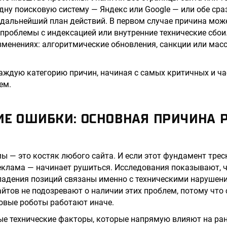
дну поисковую систему — Яндекс или Google — или обе сраз
дальнейший план действий. В первом случае причина мож
 проблемы с индексацией или внутренние технические сбои
зменениях: алгоритмические обновления, санкции или мас
аждую категорию причин, начиная с самых критичных и ч
ем.
ИЕ ОШИБКИ: ОСНОВНАЯ ПРИЧИНА 
ы — это костяк любого сайта. И если этот фундамент треск
реклама — начинает рушиться. Исследования показывают, 
падения позиций связаны именно с техническими нарушен
йтов не подозревают о наличии этих проблем, потому что
ковые роботы работают иначе.
е технические факторы, которые напрямую влияют на ра