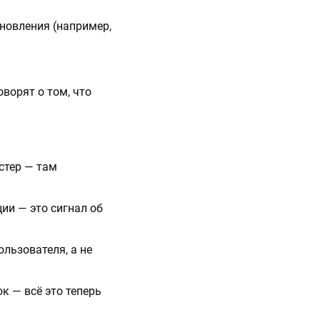
бновления (например,
оворят о том, что
астер — там
ции — это сигнал об
льзователя, а не
ок — всё это теперь