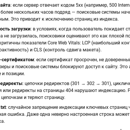
сайта
: если сервер отвечает кодом 5xx (например, 500 Interna
 более нескольких часов подряд — поисковые системы нач
ым. Это приводит к исключению страниц из индекса.
ость загрузки
: в условиях, когда пользователь покидает с
на не загрузилась, поисковики оценивают это как плохой 
критичны показатели Core Web Vitals: LCP (наибольший кон
ерактивность) и CLS (контроль сдвига макета).
-сертификатом
: если сертификат просрочен, не доверенн
зеры и поисковые системы блокируют доступ к сайту. Это
 и позиции.
редиректы
: цепочки редиректов (301 → 302 → 301), цикли
я или редиректы на страницы 404 нарушают индексацию. Р
 цепочкам и теряют страницу.
txt
: случайное запрещение индексации ключевых страниц че
ная ошибка. Даже одна неверно настроенная строка может
ка.