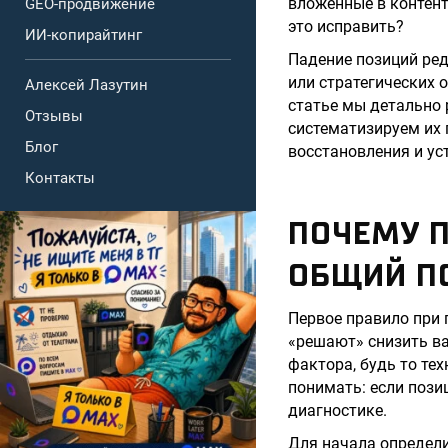
вложенные в контент
GEO-продвижение
это исправить?
ИИ-копирайтинг
Падение позиций ред
или стратегических 
Алексей Лазутин
статье мы детально 
Отзывы
систематизируем их 
Блог
восстановления и ус
Контакты
ПОЧЕМУ П
ОБЩИЙ П
Первое правило при 
«решают» снизить ва
фактора, будь то те
понимать: если позиц
диагностике.
Для начала определи