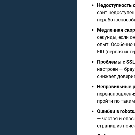
Недоступность 
сайт недоступен
неработоспособн
Медленная скор
секунды, если о
опыт. Особенно 
FID (первая инт
Проблемы с SSL
настроен — брау
снижает доверие
Неправильные 
перенаправлени
пройти по таким
Ошибки в robots.
— частая и опас
страниц из поис