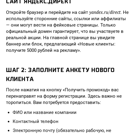
САЙТ ЯНДЕКС.ДИРЕКТ
yandex.ru/direct
Откройте браузер и перейдите на сайт
. Не
используйте сторонние сайты, ссылки или аффилиаты
— они могут вести на фейковые страницы. Только
официальный домен гарантирует, что вы участвуете в
реальной акции. На главной странице вы увидите
баннер или блок, предлагающий «Новые клиенты:
получите 5000 рублей на рекламу».
ШАГ 2: ЗАПОЛНИТЕ АНКЕТУ НОВОГО
КЛИЕНТА
После нажатия на кнопку «Получить промокод» вас
перенаправят на форму регистрации. Здесь важно не
торопиться. Вам потребуется предоставить:
ФИО или название компании
Контактный телефон
Электронную почту (обязательно рабочую, не