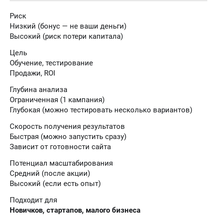
Риск
Низкий (бонус — не ваши деньги)
Высокий (риск потери капитала)
Цель
Обучение, тестирование
Продажи, ROI
Глубина анализа
Ограниченная (1 кампания)
Глубокая (можно тестировать несколько вариантов)
Скорость получения результатов
Быстрая (можно запустить сразу)
Зависит от готовности сайта
Потенциал масштабирования
Средний (после акции)
Высокий (если есть опыт)
Подходит для
Новичков, стартапов, малого бизнеса