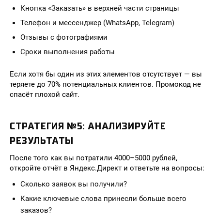
Кнопка «Заказать» в верхней части страницы
Телефон и мессенджер (WhatsApp, Telegram)
Отзывы с фотографиями
Сроки выполнения работы
Если хотя бы один из этих элементов отсутствует — вы
теряете до 70% потенциальных клиентов. Промокод не
спасёт плохой сайт.
СТРАТЕГИЯ №5: АНАЛИЗИРУЙТЕ
РЕЗУЛЬТАТЫ
После того как вы потратили 4000–5000 рублей,
откройте отчёт в Яндекс.Директ и ответьте на вопросы:
Сколько заявок вы получили?
Какие ключевые слова принесли больше всего
заказов?