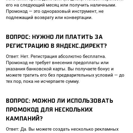
его на следующий месяц или получить наличными.
Промокод — это одноразовый инструмент, не
подлежащий возврату или конвертации.
ВОПРОС: НУЖНО ЛИ ПЛАТИТЬ ЗА
РЕГИСТРАЦИЮ В ЯНДЕКС.ДИРЕКТ?
Ответ: Нет. Регистрация абсолютно бесплатна.
Промокод не требует внесения предоплаты или
указания банковской карты. Вы получаете бонус и
можете тратить его без предварительных условий — до
тех пор, пока не исчерпаете сумму.
ВОПРОС: МОЖНО ЛИ ИСПОЛЬЗОВАТЬ
ПРОМОКОД ДЛЯ НЕСКОЛЬКИХ
КАМПАНИЙ?
Ответ: Да. Вы можете создать несколько рекламных