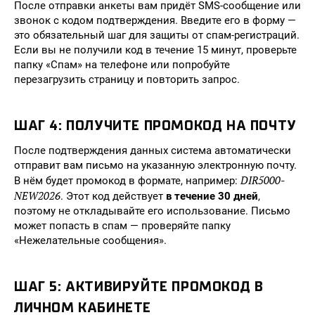
После отправки анкеты вам придёт SMS-сообщение или
звонок с кодом подтверждения. Введите его в форму —
это обязательный шаг для защиты от спам-регистраций.
Если вы не получили код в течение 15 минут, проверьте
папку «Спам» на телефоне или попробуйте
перезагрузить страницу и повторить запрос.
ШАГ 4: ПОЛУЧИТЕ ПРОМОКОД НА ПОЧТУ
После подтверждения данных система автоматически
отправит вам письмо на указанную электронную почту.
DIR5000-
В нём будет промокод в формате, например:
NEW2026
. Этот код действует
в течение 30 дней
,
поэтому не откладывайте его использование. Письмо
может попасть в спам — проверяйте папку
«Нежелательные сообщения».
ШАГ 5: АКТИВИРУЙТЕ ПРОМОКОД В
ЛИЧНОМ КАБИНЕТЕ