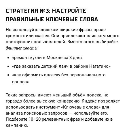
СТРАТЕГИЯ №3: НАСТРОЙТЕ
ПРАВИЛЬНЫЕ КЛЮЧЕВЫЕ СЛОВА
Не используйте слишком широкие фразы вроде
«ремонт» или «кафе». Они привлекают слишком много
посторонних пользователей. Вместо этого выбирайте
длинные хвосты
:
«ремонт кухни в Москве за 3 дня»
«где заказать детский ланч в районе Нагатино»
«как оформить ипотеку без первоначального
взноса»
Такие запросы имеют меньший объём поиска, но
гораздо более высокую конверсию. Яндекс позволяет
использовать инструмент «Ключевые слова» для
анализа поисковых запросов — используйте его.
Подберите 10–20 релевантных фраз и добавьте их в
кампанию.