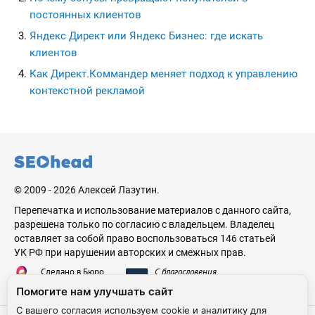
постоянных клиентов
Яндекс Директ или Яндекс Бизнес: где искать
клиентов
Как Директ.Коммандер меняет подход к управлению
контекстной рекламой
seohead.pro
© 2009 - 2026 Алексей Лазутин.
Перепечатка и использование материалов с данного сайта,
разрешена только по согласию с владельцем. Владелец
оставляет за собой право воспользоваться 146 статьей
УК РФ при нарушении авторских и смежных прав.
Сделано в Бюро
С благословения
Николая Стебунова
Аве Лазутина
Помогите нам улучшать сайт
С вашего согласия используем cookie и аналитику для