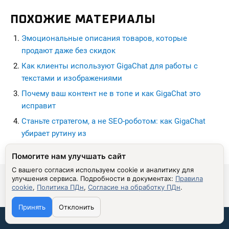
ПОХОЖИЕ МАТЕРИАЛЫ
Эмоциональные описания товаров, которые
продают даже без скидок
Как клиенты используют GigaChat для работы с
текстами и изображениями
Почему ваш контент не в топе и как GigaChat это
исправит
Станьте стратегом, а не SEO-роботом: как GigaChat
убирает рутину из
seohead.pro
Помогите нам улучшать сайт
С вашего согласия используем cookie и аналитику для
улучшения сервиса.
Подробности в документах:
Правила
cookie
,
Политика ПДн
,
Согласие на обработку ПДн
.
© 2009 - 2026 Алексей Лазутин.
Принять
Отклонить
Связаться со мной:
Перепечатка и использование материалов с данного сайта,