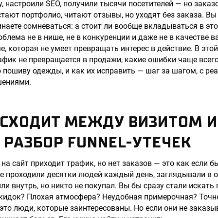
, настроили SEO, получили тысячи посетителей — но заказо
стают портфолио, читают отзывы, но уходят без заказа. Вы
наете сомневаться: а стоит ли вообще вкладываться в это
облема не в нише, не в конкуренции и даже не в качестве 
е, которая не умеет превращать интерес в действие. В это
афик не превращается в продажи, какие ошибки чаще все
 пошиву одежды, и как их исправить — шаг за шагом, с 
шениями.
ИСХОДИТ МЕЖДУ ВИЗИТОМ И
 РАЗБОР FUNNEL-УТЕЧЕК
 на сайт приходит трафик, но нет заказов — это как если 
е проходили десятки людей каждый день, заглядывали в о
ли внутрь, но никто не покупал. Вы бы сразу стали искать
кидок? Плохая атмосфера? Неудобная примерочная? Точно
это люди, которые заинтересованы. Но если они не заказыв