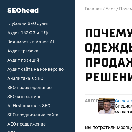
Главная /
Блог /
Почем
Глубокий SEO-аудит
ПОЧЕМУ
Аудит 152-ФЗ и ПДн
Видимость в Алисе AI
ОДЕЖДЫ
Аудит трафика
ПРОДАЖ
Аудит позиций
Аудит сайта на конверсию
РЕШЕН
Аналитика в SEO
SEO-проектирование
SEO-консалтинг
Алексе
АВТОР
AI-First подход к SEO
Специа
маркети
SEO-продвижение сайта
AEO-продвижение
Вы потратили месяцы