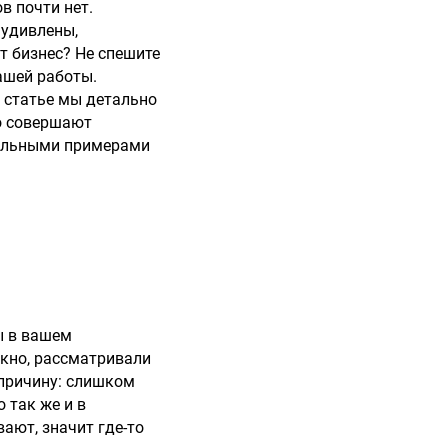
в почти нет.
 удивлены,
т бизнес? Не спешите
вашей работы.
й статье мы детально
го совершают
реальными примерами
бы в вашем
кно, рассматривали
 причину: слишком
 так же и в
ают, значит где-то