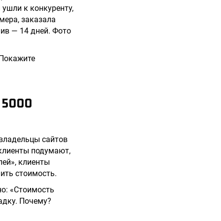
и ушли к конкуренту,
мера, заказала
ив — 14 дней. Фото
 Покажите
 5000
 владельцы сайтов
 клиенты подумают,
лей», клиенты
нить стоимость.
но: «Стоимость
адку. Почему?