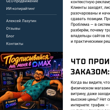
GEO-продвижение
контекстную рекламу
Клиенты заходят, ли
ИИ-копирайтинг
разочарованы и начи
сдавать позиции. Пр
Алексей Лазутин
Проблема — в систем
Отзывы
разберём, почему тр
владельцы сайтов по
Блог
и практическими ре
Контакты
ЧТО ПРО
ЗАКАЗОМ:
Когда вы видите, что
физическом магазин
витрину, даже заходи
высокие цены? Нет с
интернете: трафик — 