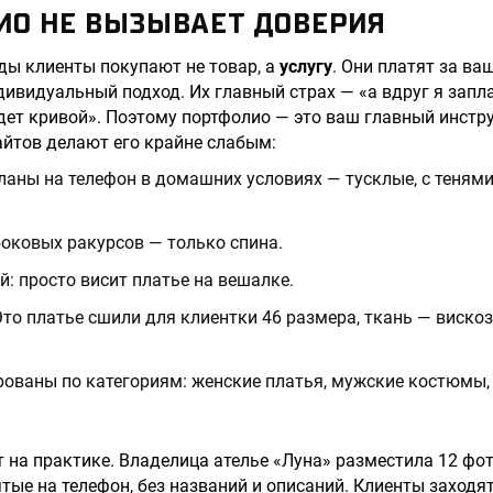
ИО НЕ ВЫЗЫВАЕТ ДОВЕРИЯ
ды клиенты покупают не товар, а
услугу
. Они платят за ва
дивидуальный подход. Их главный страх — «а вдруг я запла
дет кривой». Поэтому портфолио — это ваш главный инстр
йтов делают его крайне слабым:
аны на телефон в домашних условиях — тусклые, с тенями
боковых ракурсов — только спина.
й: просто висит платье на вешалке.
Это платье сшили для клиентки 46 размера, ткань — вискоз
рованы по категориям: женские платья, мужские костюмы,
.
т на практике. Владелица ателье «Луна» разместила 12 фо
тые на телефон, без названий и описаний. Клиенты заходят