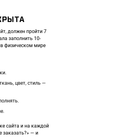
КРЫТА
йт, должен пройти 7
ала заполнить 10-
т в физическом мире
ки.
кань, цвет, стиль —
полнять.
е.
ке сайта и на каждой
е заказать?» — и