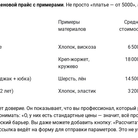
еновой прайс с примерами
. Не просто «платье — от 5000», 
Примеры
Сред
материалов
стоимо
е
Хлопок, вискоза
6 50
Креп-жоржет,
18 00
кружево
джак + юбка)
Шерсть, лён
14 50
2 лет)
Хлопок, эластик
3 20
т доверие. Он показывает, что вы профессионал, который 
нимать: «О, у них есть стандартные цены — значит, всё пр
ский барьер. Вы даже можете добавить кнопку: «Рассчита
сылка ведёт на форму для отправки параметров. Это не 