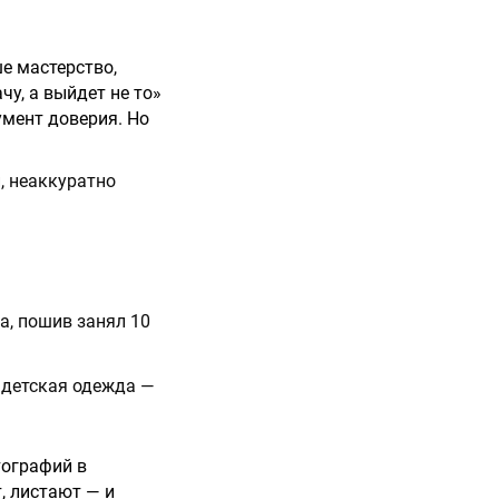
ше мастерство,
чу, а выйдет не то»
умент доверия. Но
, неаккуратно
а, пошив занял 10
 детская одежда —
тографий в
, листают — и