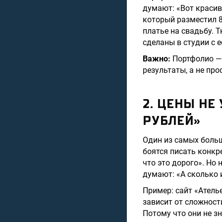
думают: «Вот красиво
который разместил 8
платье на свадьбу. 
сделаны в студии с 
Важно:
Портфолио — 
результаты, а не про
2. ЦЕНЫ НЕ
РУБЛЕЙ»
Один из самых больш
боятся писать конкр
что это дорого». Но 
думают: «А сколько и
Пример: сайт «Атель
зависит от сложност
Потому что они не з