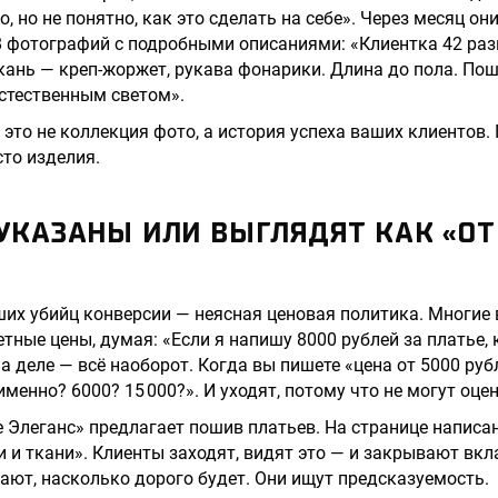
, но не понятно, как это сделать на себе». Через месяц он
 фотографий с подробными описаниями: «Клиентка 42 раз
Ткань — креп-жоржет, рукава фонарики. Длина до пола. Пош
естественным светом».
это не коллекция фото, а история успеха ваших клиентов.
сто изделия.
 УКАЗАНЫ ИЛИ ВЫГЛЯДЯТ КАК «ОТ
их убийц конверсии — неясная ценовая политика. Многие
етные цены, думая: «Если я напишу 8000 рублей за платье,
на деле — всё наоборот. Когда вы пишете «цена от 5000 руб
менно? 6000? 15 000?». И уходят, потому что не могут оце
е Элеганс» предлагает пошив платьев. На странице написа
и и ткани». Клиенты заходят, видят это — и закрывают вкл
нают, насколько дорого будет. Они ищут предсказуемость.