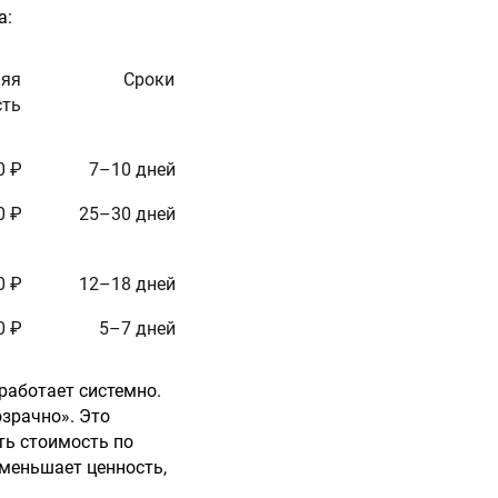
а:
няя
Сроки
сть
0 ₽
7–10 дней
0 ₽
25–30 дней
0 ₽
12–18 дней
0 ₽
5–7 дней
работает системно.
озрачно». Это
ть стоимость по
уменьшает ценность,