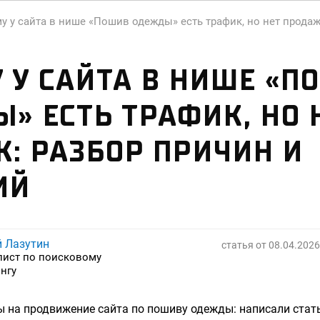
у у сайта в нише «Пошив одежды» есть трафик, но нет продаж
 У САЙТА В НИШЕ «П
» ЕСТЬ ТРАФИК, НО 
: РАЗБОР ПРИЧИН И
ИЙ
й Лазутин
статья от
08.04.2026
лист по поисковому
нгу
 на продвижение сайта по пошиву одежды: написали стать