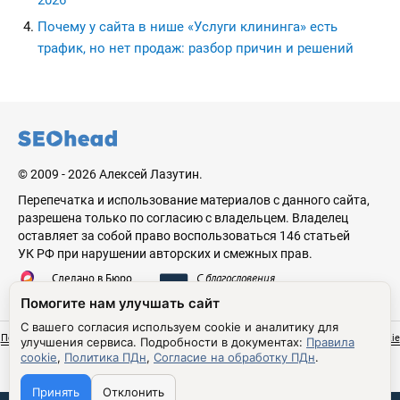
2026
Почему у сайта в нише «Услуги клининга» есть
трафик, но нет продаж: разбор причин и решений
seohead.pro
© 2009 - 2026 Алексей Лазутин.
Перепечатка и использование материалов с данного сайта,
разрешена только по согласию с владельцем. Владелец
оставляет за собой право воспользоваться 146 статьей
УК РФ при нарушении авторских и смежных прав.
Сделано в Бюро
С благословения
Николая Стебунова
Аве Лазутина
Помогите нам улучшать сайт
С вашего согласия используем cookie и аналитику для
Политика обработки персональных данных
Согласие на обработку ПДн
Правила cookie
улучшения сервиса.
Подробности в документах:
Правила
Настройки cookie
cookie
,
Политика ПДн
,
Согласие на обработку ПДн
.
Принять
Отклонить