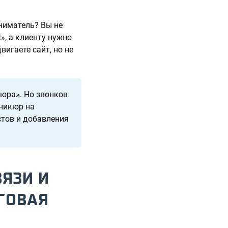
иниматель? Вы не
х», а клиенту нужно
вигаете сайт, но не
юра». Но звонков
аникюр на
стов и добавления
ЯЗИ И
ГОВАЯ