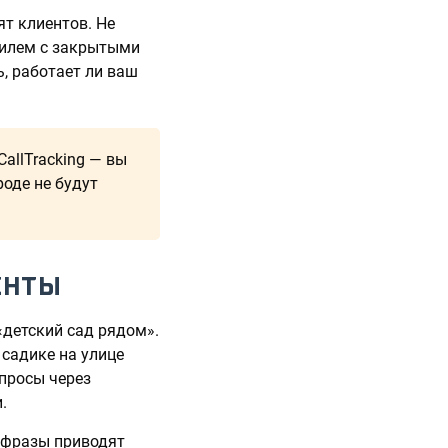
ят клиентов. Не
обилем с закрытыми
ь, работает ли ваш
allTracking — вы
роде не будут
ЕНТЫ
«детский сад рядом».
 садике на улице
апросы через
.
 фразы приводят