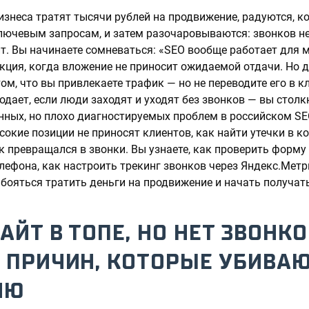
знеса тратят тысячи рублей на продвижение, радуются, ко
лючевым запросам, и затем разочаровываются: звонков не
т. Вы начинаете сомневаться: «SEO вообще работает для 
кция, когда вложение не приносит ожидаемой отдачи. Но де
том, что вы привлекаете трафик — но не переводите его в к
родает, если люди заходят и уходят без звонков — вы столк
ных, но плохо диагностируемых проблем в российском SEO
окие позиции не приносят клиентов, как найти утечки в ко
к превращался в звонки. Вы узнаете, как проверить форму 
ефона, как настроить трекинг звонков через Яндекс.Метрик
 бояться тратить деньги на продвижение и начать получат
АЙТ В ТОПЕ, НО НЕТ ЗВОНКО
 ПРИЧИН, КОТОРЫЕ УБИВА
ИЮ