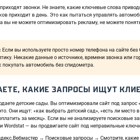
 приходят звонки. Не знаете, какие ключевые слова привод
нков приходит в день. Это как пытаться управлять автом
га вы не можете оптимизировать рекламу, не можете понят
:
Если вы используете просто номер телефона на сайте без C
итику. Никакие данные о источнике, времени звонка или го
к покупать автомобиль без спидометра.
НАЕТЕ, КАКИЕ ЗАПРОСЫ ИЩУТ КЛИ
даете детские сады. Вы оптимизировали сайт под запрос 
то. Они ищут: «как выбрать детский сад», «есть ли место в
оплатить за месяц». Если вы не анализируете поисковые з
и Wordstat — вы продвигаете сайт под неправильные ключи
ндекс.Вебмастер → Поисковые запросы → Смотрите, какие