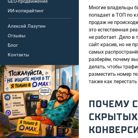
GEO-продвижение
Многие владельцы би
ИИ-копирайтинг
попадает в ТОП по к
продаж не происходи
Алексей Лазутин
это естественная реа
Отзывы
не работает. Дело в 
сайт красив, но не п
Блог
самых распространён
Контакты
разберём, почему выс
делать, чтобы трафи
разместить номер тел
также как перестать
ПОЧЕМУ С
СКРЫТЫХ
КОНВЕРС