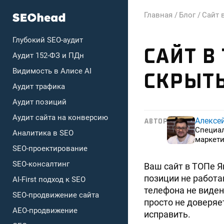
Главная /
Блог /
Сайт 
Глубокий SEO-аудит
САЙТ В 
Аудит 152-ФЗ и ПДн
Видимость в Алисе AI
СКРЫТЫ
Аудит трафика
Аудит позиций
Аудит сайта на конверсию
Алексе
АВТОР
Специа
Аналитика в SEO
маркети
SEO-проектирование
SEO-консалтинг
Ваш сайт в ТОПе Я
позиции не работа
AI-First подход к SEO
телефона не виден
SEO-продвижение сайта
просто не доверяе
AEO-продвижение
исправить.