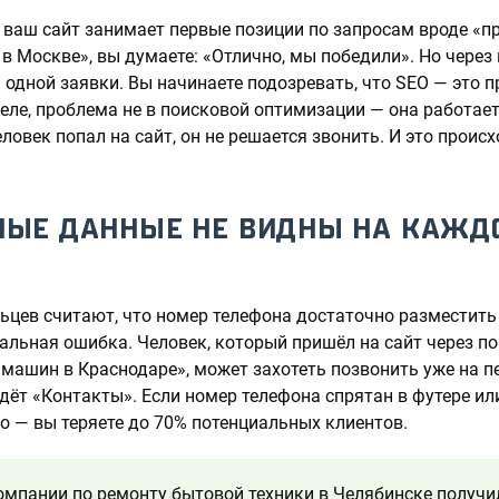
о ваш сайт занимает первые позиции по запросам вроде «п
 в Москве», вы думаете: «Отлично, мы победили». Но через
 одной заявки. Вы начинаете подозревать, что SEO — это п
деле, проблема не в поисковой оптимизации — она работает
еловек попал на сайт, он не решается звонить. И это происх
ТНЫЕ ДАННЫЕ НЕ ВИДНЫ НА КАЖД
цев считают, что номер телефона достаточно разместить
альная ошибка. Человек, который пришёл на сайт через п
машин в Краснодаре», может захотеть позвонить уже на п
дёт «Контакты». Если номер телефона спрятан в футере ил
о — вы теряете до 70% потенциальных клиентов.
омпании по ремонту бытовой техники в Челябинске получи