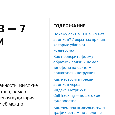
В — 7
СОДЕРЖАНИЕ
Почему сайт в ТОПе, но нет
И
звонков? 7 скрытых причин,
которые убивают
конверсию
Как проверить форму
обратной связи и номер
телефона на сайте —
пошаговая инструкция
Как настроить трекинг
звонков через
чайность. Высокие
Яндекс.Метрику и
ятана, номер
CallTracking — пошаговое
левая аудитория
руководство
 и её можно
Как увеличить звонки, если
трафик есть — но люди не