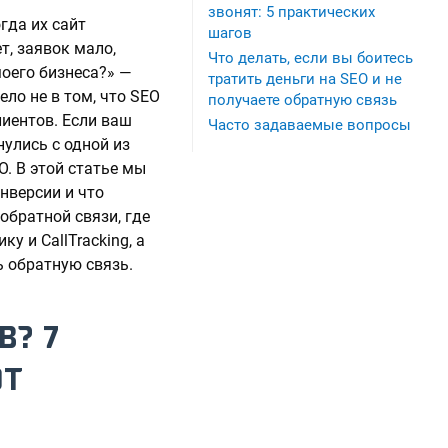
звонят: 5 практических
гда их сайт
шагов
т, заявок мало,
Что делать, если вы боитесь
моего бизнеса?» —
тратить деньги на SEO и не
ло не в том, что SEO
получаете обратную связь
лиентов. Если ваш
Часто задаваемые вопросы
нулись с одной из
. В этой статье мы
нверсии и что
обратной связи, где
у и CallTracking, а
ь обратную связь.
В? 7
ЮТ