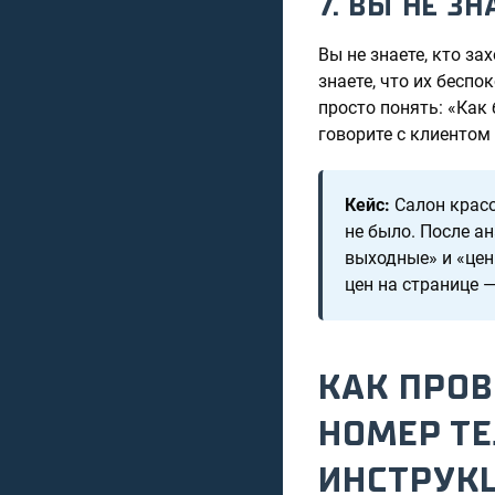
7. ВЫ НЕ З
Вы не знаете, кто з
знаете, что их беспо
просто понять: «Как 
говорите с клиентом 
Кейс:
Салон красо
не было. После а
выходные» и «цен
цен на странице —
КАК ПРОВ
НОМЕР Т
ИНСТРУК