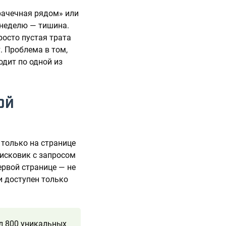
рачечная рядом» или
 неделю — тишина.
росто пустая трата
. Проблема в том,
одит по одной из
ОЙ
 только на странице
оисковик с запросом
ервой странице — не
и доступен только
л 800 уникальных