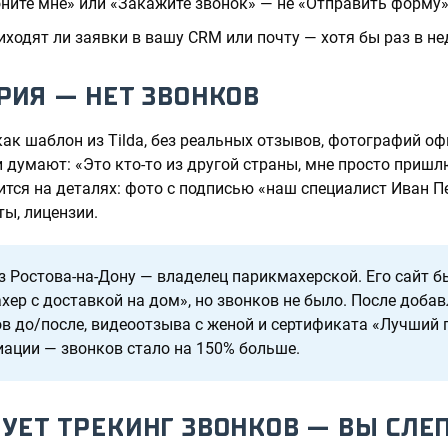
ните мне» или «Закажите звонок» — не «Отправить форму»
иходят ли заявки в вашу CRM или почту — хотя бы раз в не
ЕРИЯ — НЕТ ЗВОНКОВ
как шаблон из Tilda, без реальных отзывов, фотографий о
 думают: «Это кто-то из другой страны, мне просто пришлю
ится на деталях: фото с подписью «наш специалист Иван 
ты, лицензии.
з Ростова-на-Дону — владелец парикмахерской. Его сайт б
хер с доставкой на дом», но звонков не было. После доба
в до/после, видеоотзыва с женой и сертификата «Лучший
иации — звонков стало на 150% больше.
ВУЕТ ТРЕКИНГ ЗВОНКОВ — ВЫ СЛЕ