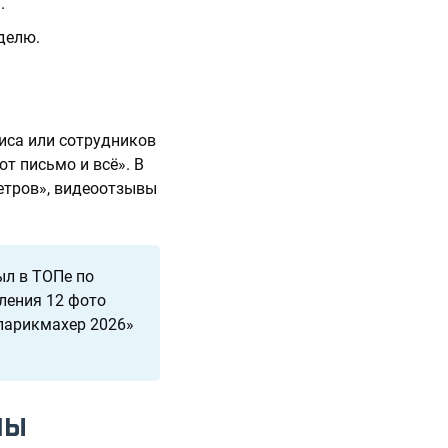
.
делю.
фиса или сотрудников
т письмо и всё». В
Петров», видеоотзывы
ыл в ТОПе по
вления 12 фото
 парикмахер 2026»
ПЫ