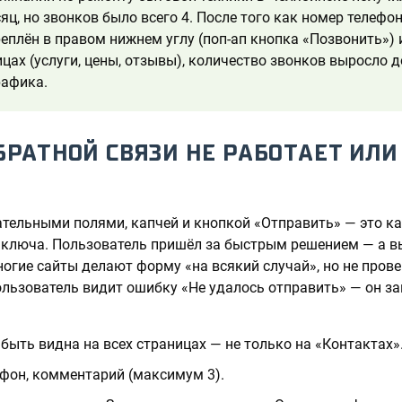
яц, но звонков было всего 4. После того как номер телефо
еплён в правом нижнем углу (поп-ап кнопка «Позвонить») и
цах (услуги, цены, отзывы), количество звонков выросло д
рафика.
БРАТНОЙ СВЯЗИ НЕ РАБОТАЕТ ИЛ
тельными полями, капчей и кнопкой «Отправить» — это ка
 ключа. Пользователь пришёл за быстрым решением — а в
ногие сайты делают форму «на всякий случай», но не пров
пользователь видит ошибку «Не удалось отправить» — он за
ыть видна на всех страницах — не только на «Контактах»
ефон, комментарий (максимум 3).