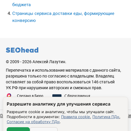
бюджета
Страницы сервиса доставки еды, формирующие
конверсию
seohead.pro
© 2009 - 2026 Алексей Лазутин.
Перепечатка и использование материалов с данного сайта,
разрешена только по согласию с владельцем. Владелец
оставляет за собой право воспользоваться 146 статьей
УК РФ при нарушении авторских и смежных прав.
Сделано в Бюро
С благословения
Николая Стебунова
Аве Лазутина
Разрешите аналитику для улучшения сервиса
Разрешите cookie и аналитику, чтобы мы улучшали сайт.
Политика обработки персональных данных
Согласие на обработку ПДн
Правила cookie
Подробности в документах:
Правила cookie
,
Политика ПДн
,
Настройки cookie
Согласие на обработку ПДн
.