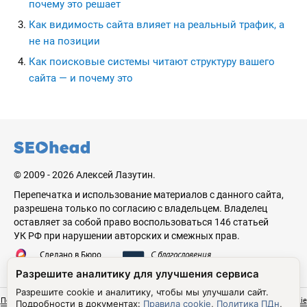
почему это решает
Как видимость сайта влияет на реальный трафик, а
не на позиции
Как поисковые системы читают структуру вашего
сайта — и почему это
seohead.pro
© 2009 - 2026 Алексей Лазутин.
Перепечатка и использование материалов с данного сайта,
разрешена только по согласию с владельцем. Владелец
оставляет за собой право воспользоваться 146 статьей
УК РФ при нарушении авторских и смежных прав.
Сделано в Бюро
С благословения
Николая Стебунова
Аве Лазутина
Разрешите аналитику для улучшения сервиса
Разрешите cookie и аналитику, чтобы мы улучшали сайт.
Политика обработки персональных данных
Согласие на обработку ПДн
Правила cookie
Подробности в документах:
Правила cookie
,
Политика ПДн
,