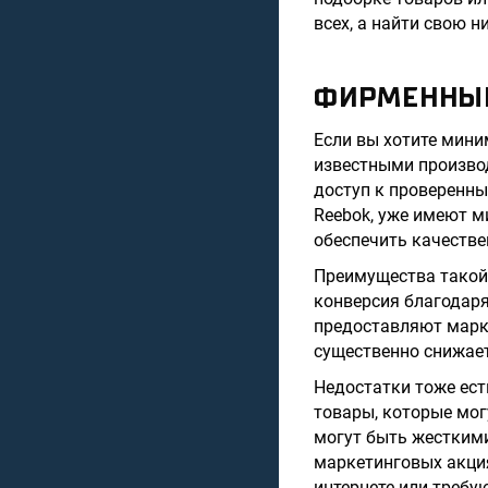
всех, а найти свою 
ФИРМЕННЫЙ
Если вы хотите мини
известными производ
доступ к проверенны
Reebok, уже имеют 
обеспечить качеств
Преимущества такой
конверсия благодаря
предоставляют марке
существенно снижает
Недостатки тоже ест
товары, которые мог
могут быть жесткими
маркетинговых акци
интернете или требу