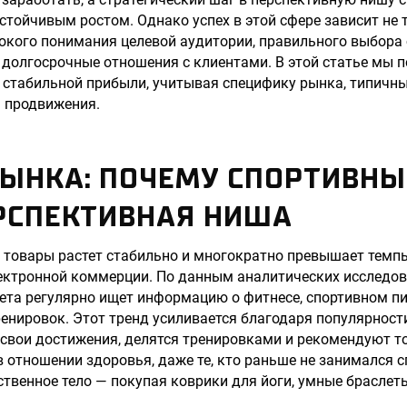
стойчивым ростом. Однако успех в этой сфере зависит не 
убокого понимания целевой аудитории, правильного выбора
долгосрочные отношения с клиентами. В этой статье мы 
о стабильной прибыли, учитывая специфику рынка, типичн
 продвижения.
РЫНКА: ПОЧЕМУ СПОРТИВНЫ
ЕРСПЕКТИВНАЯ НИША
 товары растет стабильно и многократно превышает темп
лектронной коммерции. По данным аналитических исследо
ета регулярно ищет информацию о фитнесе, спортивном п
енировок. Этот тренд усиливается благодаря популярности
свои достижения, делятся тренировками и рекомендуют то
в отношении здоровья, даже те, кто раньше не занимался 
ственное тело — покупая коврики для йоги, умные браслет