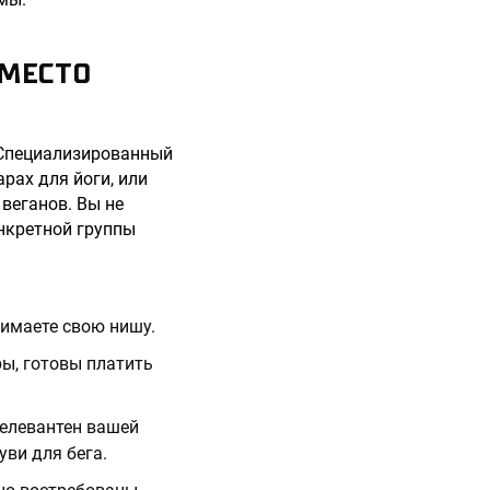
ВМЕСТО
 Специализированный
рах для йоги, или
веганов. Вы не
нкретной группы
нимаете свою нишу.
ы, готовы платить
релевантен вашей
уви для бега.