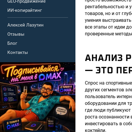
GEO-продвижение
рентабельностью и у
ИИ-копирайтинг
товаров, но и от гл
умения выстраивать 
Алексей Лазутин
все этапы от идеи д
проверенные методы
Отзывы
Блог
Контакты
АНАЛИЗ 
— ЭТО П
Спрос на спортивные
других сегментов э
пользователь интерн
оборудовании для тр
где люди публикуют 
роста осознанности 
инвестировать в соб
коктейли.