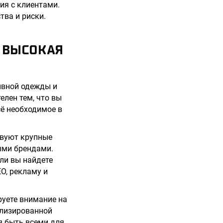
ия с клиентами.
тва и риски.
 ВЫСОКАЯ
ивной одежды и
елен тем, что вы
сё необходимое в
твуют крупные
ыми брендами.
ли вы найдете
O, рекламу и
руете внимание на
ализированной
я быть всеми для