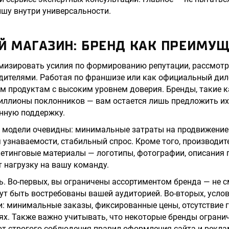
нишу внутри универсальности.
 МАГАЗИН: БРЕНД КАК ПРЕИМУЩ
мизировать усилия по формированию репутации, рассмотр
ителями. Работая по франшизе или как официальный диле
м продуктам с высоким уровнем доверия. Бренды, такие ка
миллионы поклонников — вам остается лишь предложить их
енную поддержку.
 модели очевидны: минимальные затраты на продвижение
 узнаваемости, стабильный спрос. Кроме того, производит
тинговые материалы — логотипы, фотографии, описания п
 нагрузку на вашу команду.
ь. Во-первых, вы ограничены ассортиментом бренда — не 
ут быть востребованы вашей аудиторией. Во-вторых, усло
: минимальные заказы, фиксированные цены, отсутствие г
ях. Также важно учитывать, что некоторые бренды ограни
ют строгого соблюдения правил оформления сайта и рекла