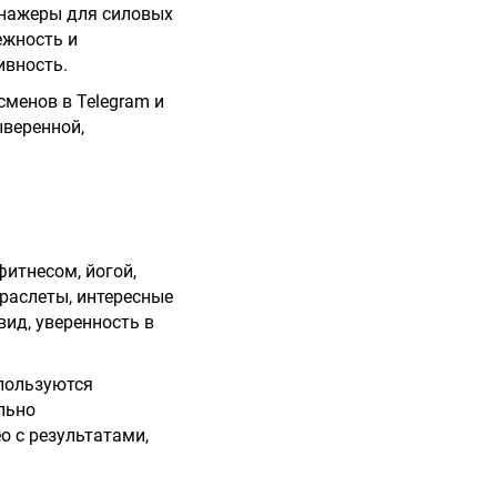
енажеры для силовых
ежность и
ивность.
менов в Telegram и
ыверенной,
фитнесом, йогой,
раслеты, интересные
ид, уверенность в
 пользуются
льно
о с результатами,