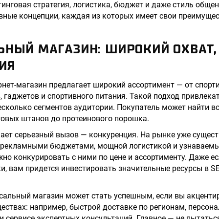
инговая стратегия, логистика, бюджет и даже стиль общен
вные концепции, каждая из которых имеет свои преимущес
ЬНЫЙ МАГАЗИН: ШИРОКИЙ ОХВАТ,
ИЯ
нет-магазин предлагает широкий ассортимент — от спорт
, гаджетов и спортивного питания. Такой подход привлекат
есколько сегментов аудитории. Покупатель может найти в
говых штанов до протеинового порошка.
ает серьезный вызов — конкуренция. На рынке уже сущес
 рекламными бюджетами, мощной логистикой и узнаваем
но конкурировать с ними по цене и ассортименту. Даже ес
, вам придется инвестировать значительные ресурсы в SE
.
рсальный магазин может стать успешным, если вы акценти
ствах: например, быстрой доставке по регионам, персон
и сервисе экспертных консультаций. Главное — не пытатьс