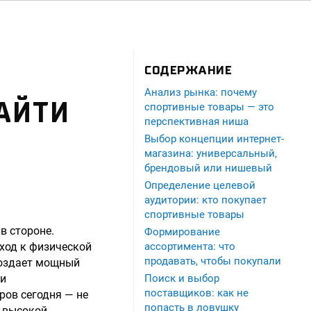
СОДЕРЖАНИЕ
Анализ рынка: почему
АЙТИ
спортивные товары — это
перспективная ниша
Выбор концепции интернет-
магазина: универсальный,
брендовый или нишевый
Определение целевой
аудитории: кто покупает
спортивные товары
в стороне.
Формирование
ход к физической
ассортимента: что
продавать, чтобы покупали
создает мощный
 и
Поиск и выбор
поставщиков: как не
ров сегодня — не
попасть в ловушку
с высокой