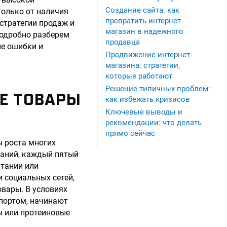
Создание сайта: как
только от наличия
превратить интернет-
 стратегии продаж и
магазин в надежного
подробно разберем
продавца
ые ошибки и
Продвижение интернет-
магазина: стратегии,
которые работают
Решение типичных проблем:
Е ТОВАРЫ
как избежать кризисов
Ключевые выводы и
рекомендации: что делать
прямо сейчас
ы роста многих
ваний, каждый пятый
итании или
 социальных сетей,
вары. В условиях
спортом, начинают
ы или протеиновые