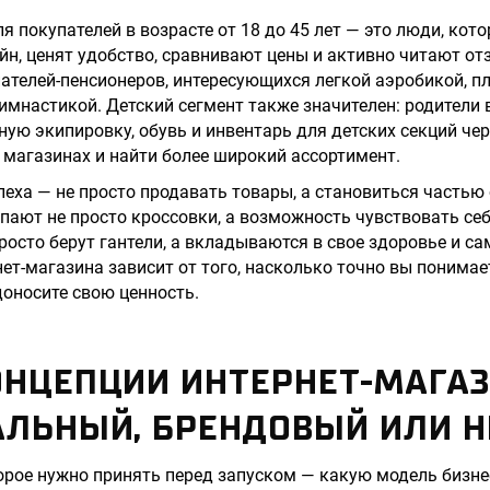
я покупателей в возрасте от 18 до 45 лет — это люди, кот
йн, ценят удобство, сравнивают цены и активно читают от
пателей-пенсионеров, интересующихся легкой аэробикой, п
имнастикой. Детский сегмент также значителен: родители 
ую экипировку, обувь и инвентарь для детских секций чер
 магазинах и найти более широкий ассортимент.
еха — не просто продавать товары, а становиться частью
пают не просто кроссовки, а возможность чувствовать себ
просто берут гантели, а вкладываются в свое здоровье и с
нет-магазина зависит от того, насколько точно вы понима
доносите свою ценность.
ОНЦЕПЦИИ ИНТЕРНЕТ-МАГАЗ
АЛЬНЫЙ, БРЕНДОВЫЙ ИЛИ 
орое нужно принять перед запуском — какую модель бизне