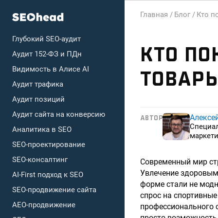
Главная /
Блог /
Кто п
Глубокий SEO-аудит
КТО ПО
Аудит 152-ФЗ и ПДн
Видимость в Алисе AI
ТОВАРЫ
Аудит трафика
Аудит позиций
Аудит сайта на конверсию
Алексе
АВТОР
Специа
Аналитика в SEO
маркети
SEO-проектирование
SEO-консалтинг
Современный мир стр
Увлечение здоровым 
AI-First подход к SEO
форме стали не мод
SEO-продвижение сайта
спрос на спортивные
AEO-продвижение
профессионального о
просто возможность 