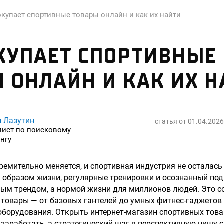
окупает спортивные товары онлайн и как их найти
КУПАЕТ СПОРТИВНЫЕ
 ОНЛАЙН И КАК ИХ Н
й Лазутин
статья от
01.04.2026
лист по поисковому
нгу
емительно меняется, и спортивная индустрия не осталась 
образом жизни, регулярные тренировки и осознанный под
ным трендом, а нормой жизни для миллионов людей. Это 
 товары — от базовых гантелей до умных фитнес-гаджетов
борудования. Открыть интернет-магазин спортивных това
заработать, а стратегический шаг в перспективную нишу 