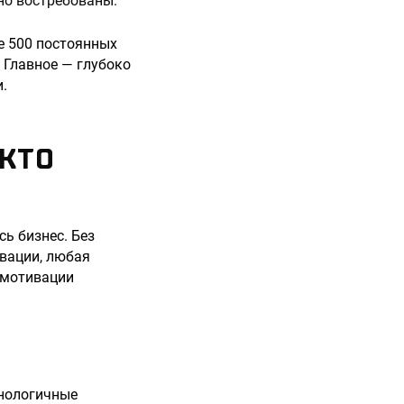
но востребованы.
е 500 постоянных
 Главное — глубоко
.
 КТО
ь бизнес. Без
ивации, любая
 мотивации
хнологичные