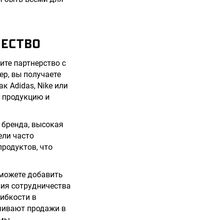
ЕСТВО
ите партнерство с
р, вы получаете
к Adidas, Nike или
 продукцию и
 бренда, высокая
ели часто
родуктов, что
сможете добавить
вия сотрудничества
ибкости в
чивают продажи в
мы.