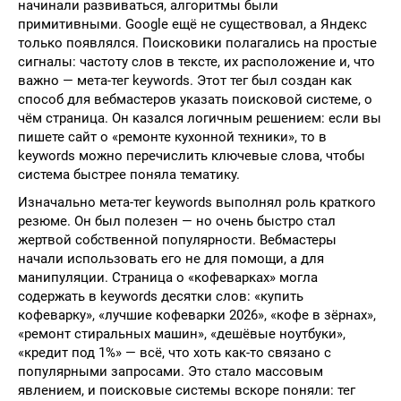
начинали развиваться, алгоритмы были
примитивными. Google ещё не существовал, а Яндекс
только появлялся. Поисковики полагались на простые
сигналы: частоту слов в тексте, их расположение и, что
важно — мета-тег keywords. Этот тег был создан как
способ для вебмастеров указать поисковой системе, о
чём страница. Он казался логичным решением: если вы
пишете сайт о «ремонте кухонной техники», то в
keywords можно перечислить ключевые слова, чтобы
система быстрее поняла тематику.
Изначально мета-тег keywords выполнял роль краткого
резюме. Он был полезен — но очень быстро стал
жертвой собственной популярности. Вебмастеры
начали использовать его не для помощи, а для
манипуляции. Страница о «кофеварках» могла
содержать в keywords десятки слов: «купить
кофеварку», «лучшие кофеварки 2026», «кофе в зёрнах»,
«ремонт стиральных машин», «дешёвые ноутбуки»,
«кредит под 1%» — всё, что хоть как-то связано с
популярными запросами. Это стало массовым
явлением, и поисковые системы вскоре поняли: тег