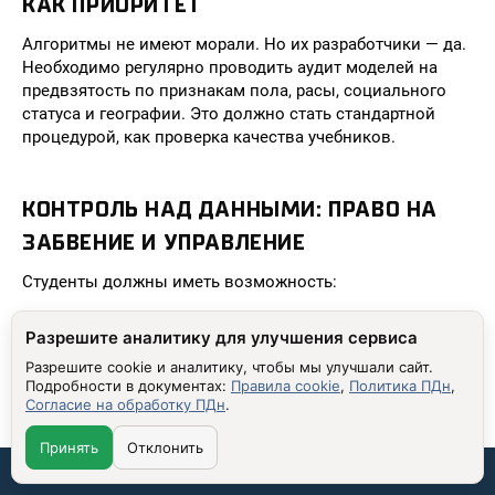
КАК ПРИОРИТЕТ
Алгоритмы не имеют морали. Но их разработчики — да.
Необходимо регулярно проводить аудит моделей на
предвзятость по признакам пола, расы, социального
статуса и географии. Это должно стать стандартной
процедурой, как проверка качества учебников.
КОНТРОЛЬ НАД ДАННЫМИ: ПРАВО НА
ЗАБВЕНИЕ И УПРАВЛЕНИЕ
Студенты должны иметь возможность:
Узнавать, какие данные о них собраны;
Разрешите аналитику для улучшения сервиса
Изменять или удалять их;
Разрешите cookie и аналитику, чтобы мы улучшали сайт.
Отказываться от сбора определённых типов
Подробности в документах:
Правила cookie
,
Политика ПДн
,
Согласие на обработку ПДн
.
информации;
Понимать, как данные используются и кем.
Принять
Отклонить
Связаться со мной: