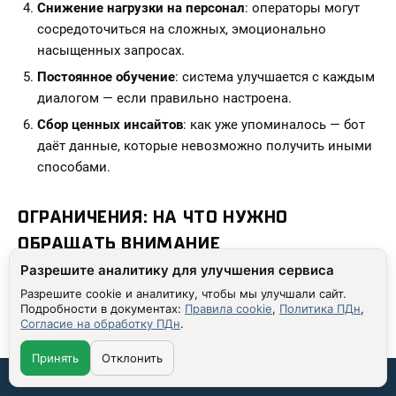
Снижение нагрузки на персонал
: операторы могут
сосредоточиться на сложных, эмоционально
насыщенных запросах.
Постоянное обучение
: система улучшается с каждым
диалогом — если правильно настроена.
Сбор ценных инсайтов
: как уже упоминалось — бот
даёт данные, которые невозможно получить иными
способами.
ОГРАНИЧЕНИЯ: НА ЧТО НУЖНО
ОБРАЩАТЬ ВНИМАНИЕ
Разрешите аналитику для улучшения сервиса
1. Галлюцинации модели
Разрешите cookie и аналитику, чтобы мы улучшали сайт.
Одна из самых опасных проблем: бот может придумать
Подробности в документах:
Правила cookie
,
Политика ПДн
,
факт, которого не существует. Например: «У нас есть
Согласие на обработку ПДн
.
промокод на 50% для всех клиентов» — хотя такого не
было. Это особенно критично в финансах, медицине
Принять
Отклонить
или юриспруденции. Решение: ограничивать генерацию
Связаться со мной:
фактами, использовать проверяемые источники и