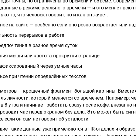
оды точны, но ограничены во времени и объёме. Современ
данные в режиме реального времени — и это меняет всю п
ько то, что человек говорит, но и как он живёт:
ное на сайте — особенно если оно резко возрастает или па
льность перерывов в работе
едпочтения в разное время суток
ния мыши или частота прокрутки страницы
зафиксированный через умные часы
ьсе при чтении определённых текстов
аметров — крошечный фрагмент большой картины. Вместе
ь личности, который меняется со временем. Например: ч
в 8 утра и начинает работать сразу после кофе, внезапно 
проводит час перед экраном без дела. Это может быть сиг
 если он сам не говорит об усталости.
ие такие данные, уже применяются в HR-отделах и образ
ставят диагнозы, но выявляют «зоны риска». Например: е