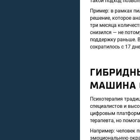
такой подход позво
Пример: в рамках пи
решение, которое ан
три месяца количест
снизился — не потом
поддержку раньше. 
сократилось с 17 дне
ГИБРИДНЫ
МАШИНА 
Психотерапия традиц
специалистов и высо
цифровым платформа
терапевта, но помог
Например: человек пи
эмоциональную окра