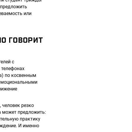
т предложить
певаемость или
ЛО ГОВОРИТ
елей с
 телефонах
а) по косвенным
с эмоциональными
нижение
 человек резко
а может предложить:
ательную практику
еждение. И именно