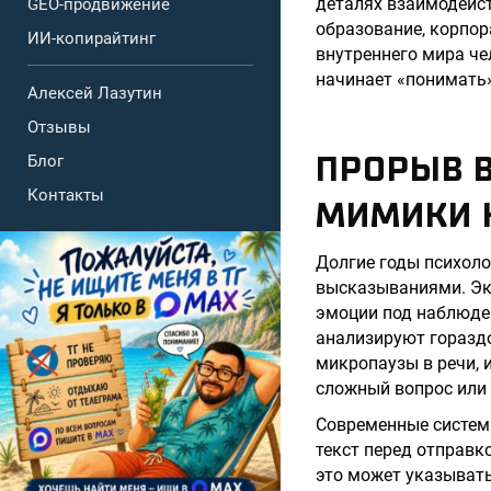
деталях взаимодейст
GEO-продвижение
образование, корпор
ИИ-копирайтинг
внутреннего мира че
начинает «понимать»
Алексей Лазутин
Отзывы
ПРОРЫВ В
Блог
Контакты
МИМИКИ 
Долгие годы психол
высказываниями. Эк
эмоции под наблюден
анализируют гораздо
микропаузы в речи, и
сложный вопрос или 
Современные системы
текст перед отправк
это может указывать