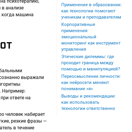
 на психотерапию,
Применение в образовании:
 в анализе
как технологии помогают
, когда машина
ученикам и преподавателям
Корпоративные
применения:
эмоциональный
 ОТ
мониторинг как инструмент
управления
Этические дилеммы: где
проходит граница между
помощью и манипуляцией?
рбальными
Переосмысление личности:
осознанно выражали
как нейросети меняют
алгоритмы
понимание «я»
. Например:
Выводы и рекомендации:
при ответе на
как использовать
технологии ответственно
ро человек набирает
ткие, резкие фразы —
атель в течение