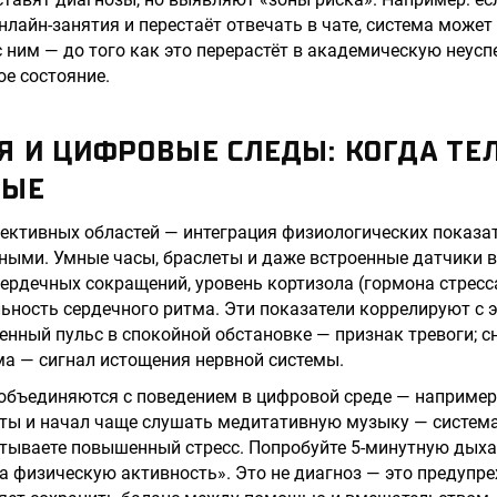
нлайн-занятия и перестаёт отвечать в чате, система може
с ним — до того как это перерастёт в академическую неус
ое состояние.
Я И ЦИФРОВЫЕ СЛЕДЫ: КОГДА ТЕ
НЫЕ
ективных областей — интеграция физиологических показат
ными. Умные часы, браслеты и даже встроенные датчики в
ердечных сокращений, уровень кортизола (гормона стресс
льность сердечного ритма. Эти показатели коррелируют 
нный пульс в спокойной обстановке — признак тревоги; с
а — сигнал истощения нервной системы.
объединяются с поведением в цифровой среде — например,
аты и начал чаще слушать медитативную музыку — систем
ытываете повышенный стресс. Попробуйте 5-минутную дых
а физическую активность». Это не диагноз — это предупр