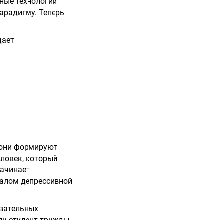
ные технологии
арадигму. Теперь
дает
 они формируют
еловек, который
начинает
налом депрессивной
овательных
сли студент трижды