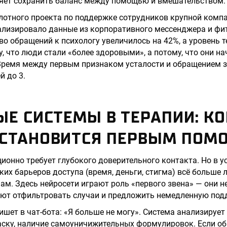
ляет сохранить баланс между помощью и вмешательством.
лотного проекта по поддержке сотрудников крупной комп
ализировало данные из корпоративного мессенджера и фит
во обращений к психологу увеличилось на 42%, а уровень 
у, что люди стали «более здоровыми», а потому, что они н
Время между первым признаком усталости и обращением
й до 3.
Е СИСТЕМЫ В ТЕРАПИИ: КО
СТАНОВИТСЯ ПЕРВЫМ ПОМ
ионно требует глубокого доверительного контакта. Но в 
ких барьеров доступа (время, деньги, стигма) всё больше
м. Здесь нейросети играют роль «первого звена» — они н
ают отфильтровать случаи и предложить немедленную под
шет в чат-бота: «Я больше не могу». Система анализирует т
ску, наличие самоуничижительных формулировок. Если о