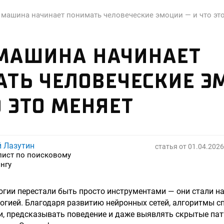
 машина начинает понимать человеческие эмоции — и что эт
 МАШИНА НАЧИНАЕТ
ТЬ ЧЕЛОВЕЧЕСКИЕ Э
О ЭТО МЕНЯЕТ
й Лазутин
статья от
01.04.2026
лист по поисковому
нгу
огии перестали быть просто инструментами — они стали н
огией. Благодаря развитию нейронных сетей, алгоритмы с
и, предсказывать поведение и даже выявлять скрытые па