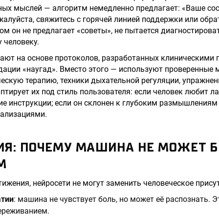
ых мыслей — алгоритм немедленно предлагает: «Ваше сос
алуйста, свяжитесь с горячей линией поддержки или обра
ом он не предлагает «советы», не пытается диагностироват
 человеку.
ают на основе протоколов, разработанных клиническими 
ации «наугад». Вместо этого — используют проверенные 
ескую терапию, техники дыхательной регуляции, упражнен
птирует их под стиль пользователя: если человек любит 
ие инструкции; если он склонен к глубоким размышлениям
уализациями.
ИЯ: ПОЧЕМУ МАШИНА НЕ МОЖЕТ 
М
тижения, нейросети не могут заменить человеческое прису
атии
: машина не чувствует боль, но может её распознать. 
ереживанием.