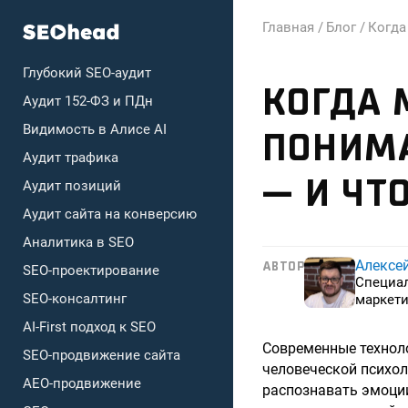
Главная /
Блог /
Когда
Глубокий SEO-аудит
КОГДА
Аудит 152-ФЗ и ПДн
Видимость в Алисе AI
ПОНИМА
Аудит трафика
— И ЧТ
Аудит позиций
Аудит сайта на конверсию
Аналитика в SEO
Алексе
АВТОР
SEO-проектирование
Специа
SEO-консалтинг
маркети
AI-First подход к SEO
Современные технол
SEO-продвижение сайта
человеческой психол
AEO-продвижение
распознавать эмоци