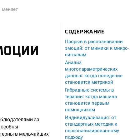
о меняет
СОДЕРЖАНИЕ
Прорыв в распознавании
МОЦИИ
эмоций: от мимики к микро-
сигналам
Анализ
многопараметрических
данных: когда поведение
становится метрикой
Гибридные системы в
терапии: когда машина
становится первым
помощником
Индивидуализация: от
аблюдателями за
стандартных методик к
пособны
персонализированному
ттерны в мельчайших
подходу