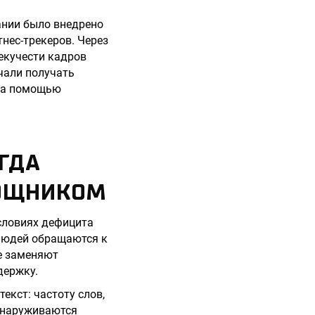
ании было внедрено
нес-трекеров. Через
текучести кадров
ачали получать
 за помощью
ГДА
ОЩНИКОМ
условиях дефицита
 людей обращаются к
е заменяют
держку.
екст: частоту слов,
бнаруживаются