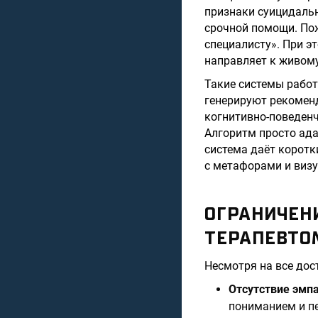
признаки суицидальн
срочной помощи. Пож
специалисту». При эт
направляет к живому
Такие системы работ
генерируют рекоменд
когнитивно-поведенч
Алгоритм просто ада
система даёт коротк
с метафорами и виз
ОГРАНИЧЕН
ТЕРАПЕВТО
Несмотря на все дос
Отсутствие эмп
пониманием и п