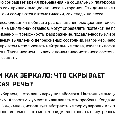
зко сокращает время пребывания на социальных платформ
о как признак эмоционального выгорания. Эти данные не 
— они собираются автоматически, как следы на песке.
исследования в области распознавания эмоциональной ок
е на миллионах отзывов, могут определять подтекст: не п
 именно — тревожность, раздражение, подавленность или э
ннему выявлению депрессивных состояний. Например, чело
 при этом использовать нейтральные слова, избегать воск
зы. Такие нюансы — ключ к пониманию истинного состоян
ознавать.
 КАК ЗЕРКАЛО: ЧТО СКРЫВАЕТ
КАЯ РЕЧЬ?
ыбираем, — это лишь верхушка айсберга. Настоящие эмоц
орим. Алгоритмы умеют вылавливать эти пробелы. Когда че
(«я», «мне»), использует абстрактные формулировки или 
оронние темы — это может свидетельствовать о внутренне