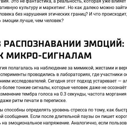
вия. Это не фантастика, а реальность, которая уже влияет
ативную культуру и маркетинг. Но как далеко можно зайти
ловека без нарушения этических границ? И что происходит
 эмоции лучше, чем человек?
 РАСПОЗНАВАНИИ ЭМОЦИЙ:
К МИКРО-СИГНАЛАМ
огия полагалась на наблюдение за мимикой, жестами и ве
сперименты проводились в лабораториях, где участники 
ием исследователей. Сегодня этот подход устаревает — 
 более тонкие сигналы, которые человек даже не осознаёт
зменение тембра голоса на 0.3 секунды, частота моргания 
даже ритм печати в переписке.
 способны определять уровень стресса по тому, как быст
ой сообщения. Если после длительной паузы он пишет коро
 на эмоциональное напряжение. Аналогично, если пользов