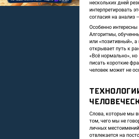
нескольких дней ре
интерпретировать эт
согласия на анализ 
Особенно интересны 
Алгоритмы, обученны
или «позитивный», а
открывает путь к ра
«Всё нормально», но
писать короткие фра
человек может не ос
ТЕХНОЛОГИИ
ЧЕЛОВЕЧЕС
Слова, которые мы в
том, чего мы не гов
личных местоимений 
отвлекается на пост