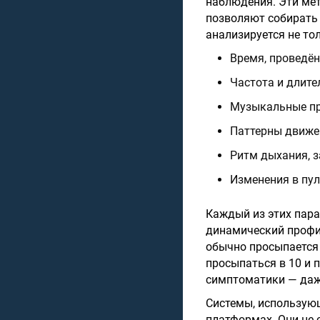
наблюдения. Эти мет
позволяют собирать 
анализируется не тол
Время, проведён
Частота и длите
Музыкальные пр
Паттерны движе
Ритм дыхания, 
Изменения в пул
Каждый из этих пар
динамический профил
обычно просыпается 
просыпаться в 10 и 
симптоматики — даже
Системы, использующ
платформах. Они не 