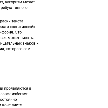
ах, алгоритм может
требуют явного
раски текста.
росто «негативный»
йфория. Это
век может писать:
лицательных знаков и
ия, которого сам
ии проявляются в
ловек избегает
постоянно
м конфликте.