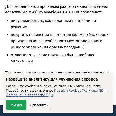
Для решения этой проблемы разрабатываются методы
объяснимого ИИ
(Explainable AI, XAI). Они позволяют:
визуализировать, какие данные повлияли на
решение
получить пояснение в понятной форме («блокировка
произошла из-за необычного местоположения и
резкого увеличения объёма передачи»)
отслеживать, какие признаки были наиболее
значимыми
Такие подходы позволяют создавать системы, которые
не только работают эффективно, но и могут быть
Разрешите аналитику для улучшения сервиса
проверены. Это критично для доверия пользователей,
Разрешите cookie и аналитику, чтобы мы улучшали сайт.
сотрудников и регуляторов.
Подробности в документах:
Правила cookie
,
Политика ПДн
,
Согласие на обработку ПДн
.
Принять
Отклонить
ОТВЕТСТВЕННОСТЬ ЗА ОШИБКИ
Связаться со мной:
Кто несёт ответственность, если нейросетевая система