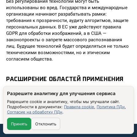
Без регулирования технологии могут быть
использованы во вред. Государства и международные
организации начинают разрабатывать рамки:
требования к прозрачности, аудиту алгоритмов, защите
персональных данных. В ЕС уже действуют правила
GDPR для обработки изображений, а в США —
законопроекты о запрете массового распознавания
лиц. Будущее технологий будет определяться не только
техническими возможностями, но и этическим
согласием общества.
РАСШИРЕНИЕ ОБЛАСТЕЙ ПРИМЕНЕНИЯ
Нейросети уже используются в сельском хозяйстве:
Разрешите аналитику для улучшения сервиса
анализируют состояние растений по фото, определяют
Разрешите cookie и аналитику, чтобы мы улучшали сайт.
болезни, предсказывают урожай. В экологии —
Подробности в документах:
Правила cookie
,
Политика ПДн
,
отслеживают численность животных по спутниковым
Согласие на обработку ПДн
.
снимкам. В строительстве — оценивают состояние
зданий по фото фасадов. В археологии — распознают
Принять
Отклонить
артефакты на раскопках. В будущем они будут
Связаться со мной:
применяться в космических миссиях, анализируя