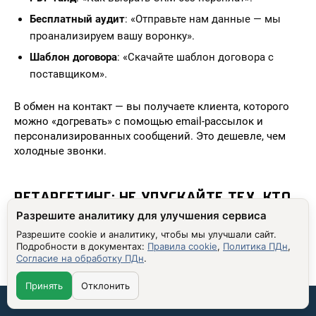
Бесплатный аудит
: «Отправьте нам данные — мы
проанализируем вашу воронку».
Шаблон договора
: «Скачайте шаблон договора с
поставщиком».
В обмен на контакт — вы получаете клиента, которого
можно «догревать» с помощью email-рассылок и
персонализированных сообщений. Это дешевле, чем
холодные звонки.
РЕТАРГЕТИНГ: НЕ УПУСКАЙТЕ ТЕХ, КТО
Разрешите аналитику для улучшения сервиса
УЖЕ ИНТЕРЕСОВАЛСЯ
Разрешите cookie и аналитику, чтобы мы улучшали сайт.
90% людей не покупают с первого раза. Ретаргетинг —
Подробности в документах:
Правила cookie
,
Политика ПДн
,
это ваш шанс напомнить им о себе.
Согласие на обработку ПДн
.
Как делать:
Принять
Отклонить
Связаться со мной:
Реклама в соцсетях
: показывайте клиентам, которые