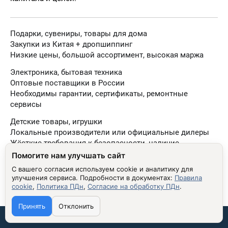
Подарки, сувениры, товары для дома
Закупки из Китая + дропшиппинг
Низкие цены, большой ассортимент, высокая маржа
Электроника, бытовая техника
Оптовые поставщики в России
Необходимы гарантии, сертификаты, ремонтные
сервисы
Детские товары, игрушки
Локальные производители или официальные дилеры
Жёсткие требования к безопасности, наличие
сертификатов
Помогите нам улучшать сайт
С вашего согласия используем cookie и аналитику для
Косметика, уход за телом
улучшения сервиса.
Подробности в документах:
Правила
Европейские производители или российские
cookie
,
Политика ПДн
,
Согласие на обработку ПДн
.
дистрибьюторы
Требуются сертификаты, безопасность состава
Принять
Отклонить
Связаться со мной:
Одежда, обувь