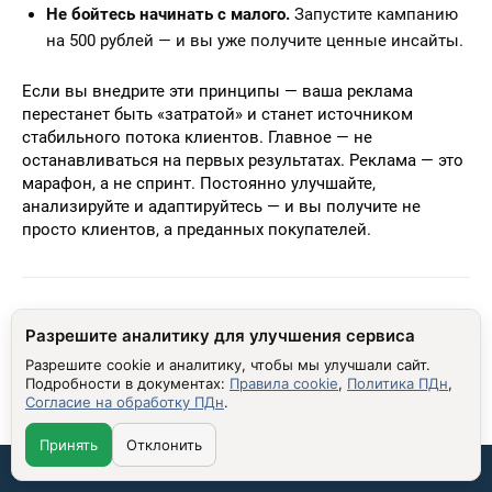
Не бойтесь начинать с малого.
Запустите кампанию
на 500 рублей — и вы уже получите ценные инсайты.
Если вы внедрите эти принципы — ваша реклама
перестанет быть «затратой» и станет источником
стабильного потока клиентов. Главное — не
останавливаться на первых результатах. Реклама — это
марафон, а не спринт. Постоянно улучшайте,
анализируйте и адаптируйтесь — и вы получите не
просто клиентов, а преданных покупателей.
Разрешите аналитику для улучшения сервиса
ПОХОЖИЕ МАТЕРИАЛЫ
Разрешите cookie и аналитику, чтобы мы улучшали сайт.
Подробности в документах:
Правила cookie
,
Политика ПДн
,
Согласие на обработку ПДн
.
Почему таргетинг теряет заявки из Яндекса и Google
Почему пользователи видят рекламу того, о чём
Принять
Отклонить
только что думали
Связаться со мной: