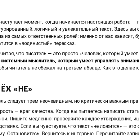
наступает момент, когда начинается настоящая работа — 
урированный, логичный и увлекательный текст. Здесь вы 
дна из самых ответственных ролей: именно от вас зависит, б
атится в «водянистый» пересказ.
читая, что писатель — это просто «человек, который умеет
о системный мыслитель, который умеет управлять внима
обы читатель не сбежал на третьем абзаце. Как это делает
ЁХ «НЕ»
ль следует трем неочевидным, но критически важным пра
рость — враг качества. Когда вы пытаетесь написать стать
ной. Пишите медленно: проверяйте каждое утверждение, и
ствиях. Если вы чувствуете, что текст «не ложится» — это 
му. Остановитесь. Вернитесь к интервью. Перечитайте запи