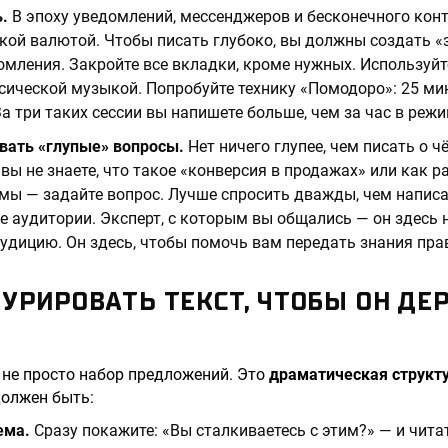
.
В эпоху уведомлений, мессенджеров и бесконечного кон
кой валютой. Чтобы писать глубоко, вы должны создать «
мления. Закройте все вкладки, кроме нужных. Используй
ической музыкой. Попробуйте технику «Помодоро»: 25 мин
За три таких сессии вы напишете больше, чем за час в реж
вать «глупые» вопросы.
Нет ничего глупее, чем писать о чё
 вы не знаете, что такое «конверсия в продажах» или как 
мы — задайте вопрос. Лучше спросить дважды, чем написа
е аудитории. Эксперт, с которым вы общались — он здесь н
удицию. Он здесь, чтобы помочь вам передать знания пра
ТУРИРОВАТЬ ТЕКСТ, ЧТОБЫ ОН Д
 не просто набор предложений. Это
драматическая структ
должен быть:
ема.
Сразу покажите: «Вы сталкиваетесь с этим?» — и чита