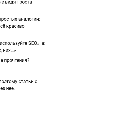
не видят роста
простые аналогии:
сё красиво,
используйте SEO», а:
д них…»
е прочтения?
поэтому статьи с
ез неё.