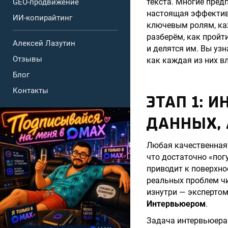
текста. Многие пред
GEO-продвижение
настоящая эффективн
ИИ-копирайтинг
ключевым ролям, каж
разберём, как пройт
Алексей Лазутин
и делятся им. Вы узн
Отзывы
как каждая из них в
Блог
Контакты
ЭТАП 1: 
ДАННЫХ,
Любая качественная 
что достаточно «погу
приводит к поверхно
реальных проблем чи
изнутри — экспертом
Интервьюером
.
Задача интервьюера 