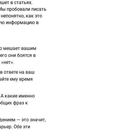
ишет в статьях.
«Мы пробовали писать
 непонятно, как это
хую информацию в
то мешает вашим
его они боятся в
 «нет».
в ответе на ваш
Дайте ему время
 А какие именно
общих фраз к
дением — это значит,
арьер. Обе эти