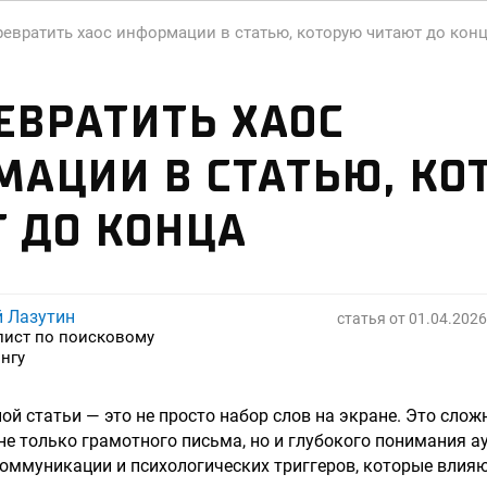
ревратить хаос информации в статью, которую читают до кон
ЕВРАТИТЬ ХАОС
АЦИИ В СТАТЬЮ, КО
 ДО КОНЦА
й Лазутин
статья от
01.04.2026
лист по поисковому
нгу
ой статьи — это не просто набор слов на экране. Это сло
не только грамотного письма, но и глубокого понимания а
оммуникации и психологических триггеров, которые влияю