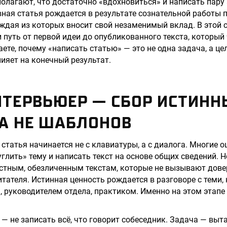
полагают, что достаточно «вдохновиться» и написать пару
ая статья рождается в результате сознательной работы 
дая из которых вносит свой незаменимый вклад. В этой 
и путь от первой идеи до опубликованного текста, которы
аете, почему «написать статью» — это не одна задача, а це
лияет на конечный результат.
ИНТЕРВЬЮЕР — СБОР ИСТИН
 А НЕ ШАБЛОНОВ
статья начинается не с клавиатуры, а с диалога. Многие 
глить» тему и написать текст на основе общих сведений. Н
стным, обезличенным текстам, которые не вызывают дове
тателя. Истинная ценность рождается в разговоре с теми, 
, руководителем отдела, практиком. Именно на этом этапе
— не записать всё, что говорит собеседник. Задача — выт