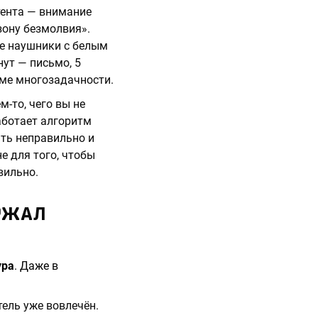
тента — внимание
зону безмолвия».
те наушники с белым
ут — письмо, 5
име многозадачности.
м-то, чего вы не
работает алгоритм
ть неправильно и
е для того, чтобы
вильно.
ЕРЖАЛ
ура
. Даже в
тель уже вовлечён.