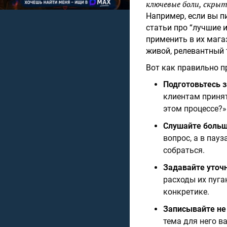
ключевые боли, скры
Например, если вы п
статьи про “лучшие 
применить в их мага
живой, релевантный 
Вот как правильно п
Подготовьтесь з
клиентам принят
этом процессе?»
Слушайте больш
вопрос, а в пау
собраться.
Задавайте уточ
расходы их пуга
конкретике.
Записывайте не 
тема для него в