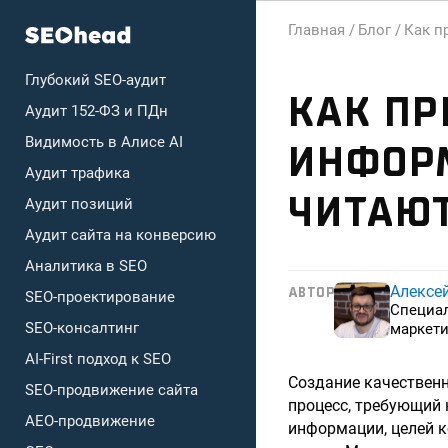
Главная /
Блог /
Как п
Глубокий SEO-аудит
КАК ПР
Аудит 152-ФЗ и ПДн
Видимость в Алисе AI
ИНФОРМ
Аудит трафика
ЧИТАЮТ
Аудит позиций
Аудит сайта на конверсию
Аналитика в SEO
Алексе
АВТОР
SEO-проектирование
Специа
SEO-консалтинг
маркети
AI-First подход к SEO
Создание качественн
SEO-продвижение сайта
процесс, требующий 
AEO-продвижение
информации, целей к