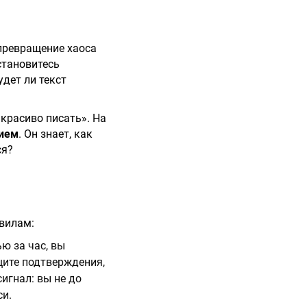
превращение хаоса
становитесь
удет ли текст
 красиво писать». На
нием
. Он знает, как
ся?
вилам:
ю за час, вы
щите подтверждения,
сигнал: вы не до
си.