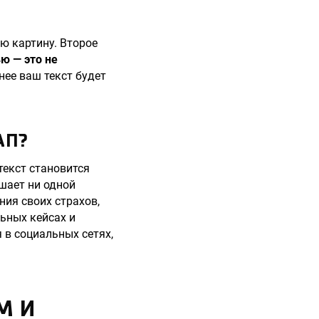
ю картину. Второе
ю — это не
нее ваш текст будет
АП?
екст становится
шает ни одной
ния своих страхов,
ьных кейсах и
 в социальных сетях,
М И