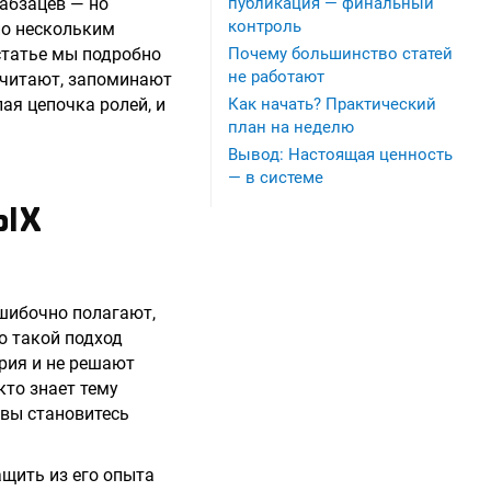
 абзацев — но
публикация — финальный
контроль
по нескольким
статье мы подробно
Почему большинство статей
не работают
й читают, запоминают
лая цепочка ролей, и
Как начать? Практический
план на неделю
Вывод: Настоящая ценность
— в системе
НЫХ
ошибочно полагают,
о такой подход
рия и не решают
кто знает тему
 вы становитесь
ащить из его опыта